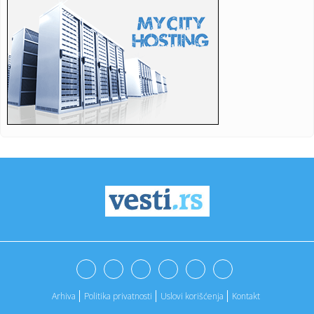
21:13:
Први случајеви грознице Западног ...
21:15:
Ekspresan rasplet slučaja "Odželej" – poznato gde
nastavlja k...
21:14:
Veliki potez Saudijske Arabije, Turske i Pakistana: Iran
odmah od...
21:10:
Станковић: Даћемо максимум против ...
21:07:
Slovenija suočena sa sušom, građani pozvani da štede
vodu
21:07:
OpenAI ukida ograničenje tekstualnih poruka za besplatni
ChatGPT
21:07:
Vic dana: Iskren kandidat za posao
21:07:
Pljeskavice od tikvica i feta sira
Arhiva
Politika privatnosti
Uslovi korišćenja
Kontakt
21:07:
Vučić priredio večeru u čast Zelenskog: Ovo su teme
razgovora...