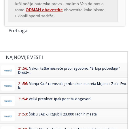
krši nečija autorska prava - molimo Vas da nas o
tome
ODMAH obavestite
obavestite kako bismo
uklonili sporni sadržaj.
Pretraga
NAJNOVIJE VESTI
21:56:
Nakon teške nesreće prvo izgovorio: "Srbija pobeđuje!"
Društv...
21:56:
Marija Kulić razvezala jezik nakon susreta Miljane i Zole: Evo
k...
21:54:
Veliki preokret: Ipak postižu dogovor?
21:53:
Šok u SAD-u: Izgubili 23.000 radnih mesta