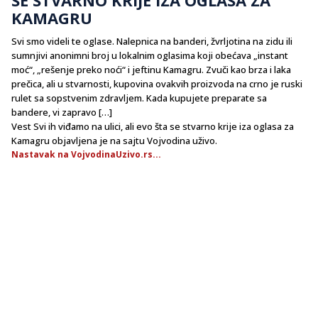
KAMAGRU
Svi smo videli te oglase. Nalepnica na banderi, žvrljotina na zidu ili
sumnjivi anonimni broj u lokalnim oglasima koji obećava „instant
moć“, „rešenje preko noći“ i jeftinu Kamagru. Zvuči kao brza i laka
prečica, ali u stvarnosti, kupovina ovakvih proizvoda na crno je ruski
rulet sa sopstvenim zdravljem. Kada kupujete preparate sa
bandere, vi zapravo […]
Vest Svi ih viđamo na ulici, ali evo šta se stvarno krije iza oglasa za
Kamagru objavljena je na sajtu Vojvodina uživo.
Nastavak na VojvodinaUzivo.rs...