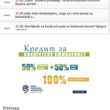
21:53:
Štand "Studenti pobeđuju" na Novosadskom noćnom
bazaru, pored ...
21:45:
Jokić čeka Vembanjamu, znaju se i cene karata za
košarkaški s...
21:42:
Ana Nikolić na korak od suda sa Slobinom ženom? Njegov
advokat ...
21:41:
Veliki preokret Srbije – Rusija pala posle pet setova
21:41:
Srbija sa Hrvatskom za finale Svetskog prvenstva!
21:36:
NOVI PAZAR BEZ STRAHA NA MARAKANI: Pandurović ističe
– „Cil...
21:34:
Ferrari testira novu verziju modela Purosangue
21:34:
Knežević: "Prva odluka koju ću doneti kao premijer biće
otpri...
21:32:
MUP apelovao na posetioce Sabora trubača u Guči: Ne
Pretraga
vozite pija...