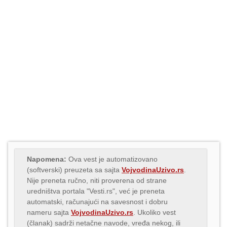
Napomena:
Ova vest je automatizovano
(softverski) preuzeta sa sajta
VojvodinaUzivo.rs
.
Nije preneta ručno, niti proverena od strane
uredništva portala "Vesti.rs", već je preneta
automatski, računajući na savesnost i dobru
nameru sajta
VojvodinaUzivo.rs
. Ukoliko vest
(članak) sadrži netačne navode, vređa nekog, ili