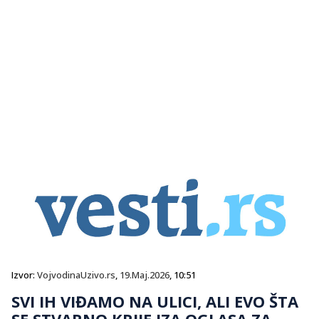
Izvor:
VojvodinaUzivo.rs
,
19.Maj.2026
, 10:51
SVI IH VIĐAMO NA ULICI, ALI EVO ŠTA
SE STVARNO KRIJE IZA OGLASA ZA