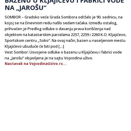
NA „JAROŠU“
SOMBOR – Gradsko veće Grada Sombora održalo je 90. sednicu, na
kojoj se na Dnevnom redu našlo sedam tačaka. Između ostalog,
prihvaćen je Predlog odluke o davanju prava korišćenja nad
objektom na katastarskim parcelama 2257, 2259 i 2260 K.O. Kljajićevo,
Sportskom centru „Soko“. Na ovaj način, bazen u naseljenom mestu
Kljajićevo ubuduće će biti pod […]
Vest Sombor: Usvojene odluke o bazenu u Kljajićevu i fabrici vode
na „Jarošu“ objavljena je na sajtu Vojvodina uživo.
Nastavak na VojvodinaUzivo.rs...