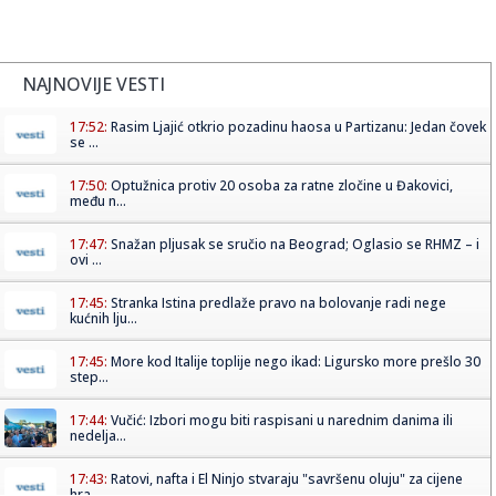
NAJNOVIJE VESTI
17:52:
Rasim Ljajić otkrio pozadinu haosa u Partizanu: Jedan čovek
se ...
17:50:
Optužnica protiv 20 osoba za ratne zločine u Đakovici,
među n...
17:47:
Snažan pljusak se sručio na Beograd; Oglasio se RHMZ – i
ovi ...
17:45:
Stranka Istina predlaže pravo na bolovanje radi nege
kućnih lju...
17:45:
More kod Italije toplije nego ikad: Ligursko more prešlo 30
step...
17:44:
Vučić: Izbori mogu biti raspisani u narednim danima ili
nedelja...
17:43:
Ratovi, nafta i El Ninjo stvaraju "savršenu oluju" za cijene
hra...