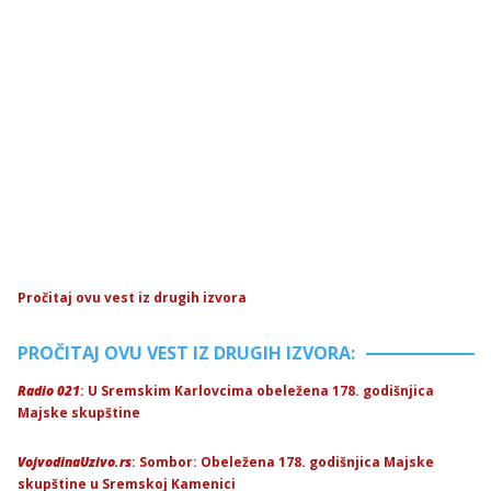
Pročitaj ovu vest iz drugih izvora
PROČITAJ OVU VEST IZ DRUGIH IZVORA:
Radio 021
: U Sremskim Karlovcima obeležena 178. godišnjica
Majske skupštine
VojvodinaUzivo.rs
: Sombor: Obeležena 178. godišnjica Majske
skupštine u Sremskoj Kamenici