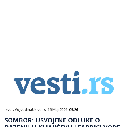
Izvor:
VojvodinaUzivo.rs
,
16.Maj.2026
, 09:26
SOMBOR: USVOJENE ODLUKE O
BAZENU U KLJAJIĆEVU I FABRICI VODE