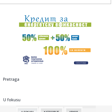
17:42:
Zalužni ponovo udara na Zelenskog: Ukrajina je iskoristila
sve o...
17:42:
Sombor: Sombor prvi dostigao 40 stepeni
17:40:
KOSTIĆ SE VRATIO U HOLANDIJU: Srpski reprezentativac
potpisao za...
17:40:
Forlan postao selektor dvostrukog šampiona sveta
17:38:
Zvezdin bratski klub doveo Albanca! Navijači spremaju
pakao upra...
17:35:
Vozili pijani po Novom Sadu: Policija zadržala dvojicu
Pretraga
vozača
17:34:
Kongo zabranio izvoz važnih ruda: Skočile cene na berzi
metala
U fokusu
17:31:
Kineski izvoz nastavio rast u julu
U FOKUSU
KATEGORIJE
ARHIVA