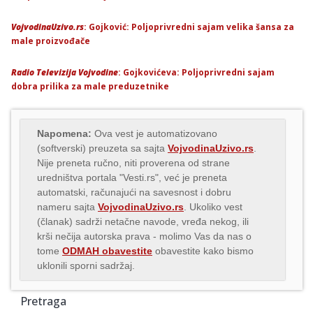
VojvodinaUzivo.rs
: Gojković: Poljoprivredni sajam velika šansa za
male proizvođače
Radio Televizija Vojvodine
: Gojkovićeva: Poljoprivredni sajam
dobra prilika za male preduzetnike
Napomena:
Ova vest je automatizovano
(softverski) preuzeta sa sajta
VojvodinaUzivo.rs
.
Nije preneta ručno, niti proverena od strane
uredništva portala "Vesti.rs", već je preneta
automatski, računajući na savesnost i dobru
nameru sajta
VojvodinaUzivo.rs
. Ukoliko vest
(članak) sadrži netačne navode, vređa nekog, ili
krši nečija autorska prava - molimo Vas da nas o
tome
ODMAH obavestite
obavestite kako bismo
uklonili sporni sadržaj.
Pretraga