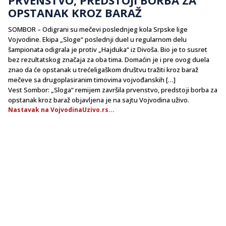
OPSTANAK KROZ BARAŽ
SOMBOR – Odigrani su mečevi poslednjeg kola Srpske lige
Vojvodine. Ekipa „Sloge“ poslednji duel u regularnom delu
šampionata odigrala je protiv „Hajduka“ iz Divoša. Bio je to susret
bez rezultatskog značaja za oba tima. Domaćin je i pre ovog duela
znao da će opstanak u trećeligaškom društvu tražiti kroz baraž
mečeve sa drugoplasiranim timovima vojvođanskih […]
Vest Sombor: „Sloga“ remijem završila prvenstvo, predstoji borba za
opstanak kroz baraž objavljena je na sajtu Vojvodina uživo.
Nastavak na VojvodinaUzivo.rs...