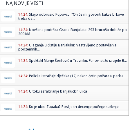
NAJNOVIJE VESTI
14:24:
Skejo odbrusio Pupovcu: "On će mi govoriti kakve brkove
treba da...
14:24:
Novčana podrška Grada Banjaluka: 293 brucoša dobiće po
200 KM
14:24:
Ulaganje u čistiju Banjaluku: Nastavljeno postavljanje
podzemnih...
14:24:
Spektakl Marije Šerifović u Travniku: Fanovi stižu iz cijele B...
14:24:
Policija istražuje dječaka (12) nakon četiri požara u parku
14:24:
U toku asfaltiranje banjalučkih ulica
14:24:
Ko je ubio Tupaka? Poslije tri decenije počinje suđenje
14:23:
„Хуманитарни понедељак“ на ...