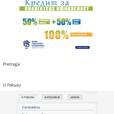
14:23:
Siti odbio Barsu – odredio cenu za Rodrija
14:22:
Vozač saniteta Mario Ilić nastavlja oporavak u Vranju
14:21:
VELIKO IZNENAĐENJE: Vratio se Donatas Motiejunas!
14:21:
Cene goriva u Srbiji, 7. avgust 2026.
14:21:
Putin je sazvao sastanak i izdao naređenje
Pretraga
14:18:
Део Телепа без воде до 15 часова
U fokusu
14:17:
Šaka blokadera maltretira građane u Novom Sadu
FOTO/VIDEO
U FOKUSU
KATEGORIJE
ARHIVA
14:16:
Filip Kostić potpisao ugovor sa PSV-om
Coronavirus