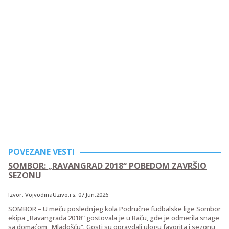
POVEZANE VESTI
SOMBOR: „RAVANGRAD 2018“ POBEDOM ZAVRŠIO
SEZONU
Izvor:
VojvodinaUzivo.rs
, 07.Jun.2026
SOMBOR – U meču poslednjeg kola Područne fudbalske lige Sombor
ekipa „Ravangrada 2018“ gostovala je u Baču, gde je odmerila snage
sa domaćom „Mladošću“. Gosti su opravdali ulogu favorita i sezonu