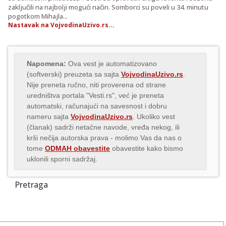
zaključili na najbolji mogući način. Somborci su poveli u 34. minutu
pogotkom Mihajla...
Nastavak na VojvodinaUzivo.rs...
Napomena:
Ova vest je automatizovano
(softverski) preuzeta sa sajta
VojvodinaUzivo.rs
.
Nije preneta ručno, niti proverena od strane
uredništva portala "Vesti.rs", već je preneta
automatski, računajući na savesnost i dobru
nameru sajta
VojvodinaUzivo.rs
. Ukoliko vest
(članak) sadrži netačne navode, vređa nekog, ili
krši nečija autorska prava - molimo Vas da nas o
tome
ODMAH obavestite
obavestite kako bismo
uklonili sporni sadržaj.
Pretraga