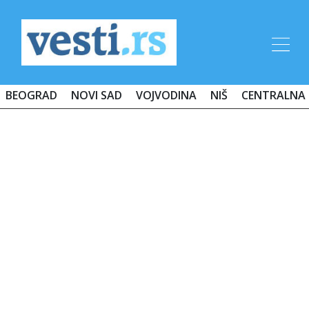
BEOGRAD
NOVI SAD
VOJVODINA
NIŠ
CENTRALNA 