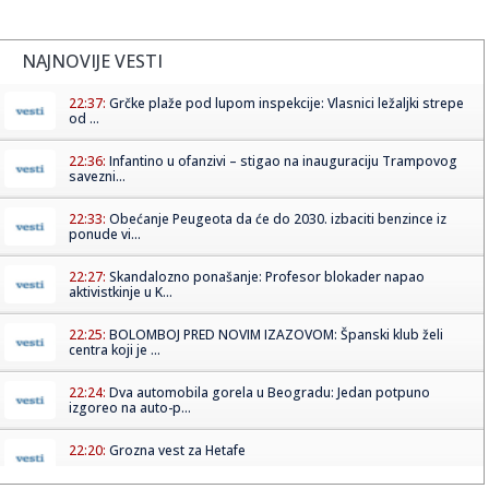
NAJNOVIJE VESTI
22:37:
Grčke plaže pod lupom inspekcije: Vlasnici ležaljki strepe
od ...
22:36:
Infantino u ofanzivi – stigao na inauguraciju Trampovog
savezni...
22:33:
Obećanje Peugeota da će do 2030. izbaciti benzince iz
ponude vi...
22:27:
Skandalozno ponašanje: Profesor blokader napao
aktivistkinje u K...
22:25:
BOLOMBOJ PRED NOVIM IZAZOVOM: Španski klub želi
centra koji je ...
22:24:
Dva automobila gorela u Beogradu: Jedan potpuno
izgoreo na auto-p...
22:20:
Grozna vest za Hetafe