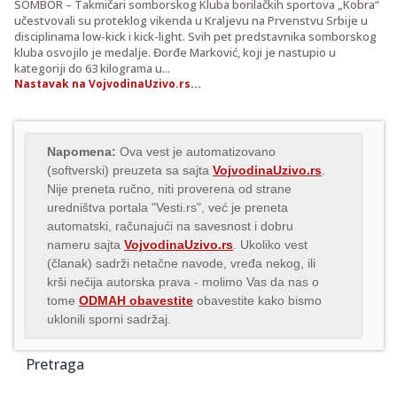
SOMBOR – Takmičari somborskog Kluba borilačkih sportova „Kobra“
učestvovali su proteklog vikenda u Kraljevu na Prvenstvu Srbije u
disciplinama low-kick i kick-light. Svih pet predstavnika somborskog
kluba osvojilo je medalje. Đorđe Marković, koji je nastupio u
kategoriji do 63 kilograma u...
Nastavak na VojvodinaUzivo.rs...
Napomena:
Ova vest je automatizovano
(softverski) preuzeta sa sajta
VojvodinaUzivo.rs
.
Nije preneta ručno, niti proverena od strane
uredništva portala "Vesti.rs", već je preneta
automatski, računajući na savesnost i dobru
nameru sajta
VojvodinaUzivo.rs
. Ukoliko vest
(članak) sadrži netačne navode, vređa nekog, ili
krši nečija autorska prava - molimo Vas da nas o
tome
ODMAH obavestite
obavestite kako bismo
uklonili sporni sadržaj.
Pretraga