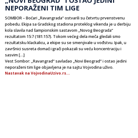
NEPORAŽENI TIM LIGE
SOMBOR – Boćari „Ravangrada“ ostvarili su četvrtu prvenstvenu
pobedu. Ekipa sa Gradskog stadiona proteklog vikenda je u derbiju
kola slavila nad šampionskim sastavom „Novog Beograda“
rezultatom 15:7 (181:157). Tokom većeg dela meča gledali smo
rezultatsku klackalicu, a ekipe su se smenjivale u vođstvu. Ipak, u
završnici susreta domaći igrači pokazali su veću koncentraciju i
sasvim […]
Vest Sombor: „Ravangrad“ savladao „Novi Beograd“ i ostao jedini
neporaženi tim lige objavljena je na sajtu Vojvodina uživo.
Nastavak na VojvodinaUzivo.rs...