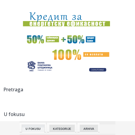
22:17:
Novi DSS osuđuje uvredljive komentare i govor mržnje
22:14:
Nakon borbe za život iz bolničkog kreveta poslao poruku:
"Srbij...
22:13:
Večera za Zelenskog, a šta će sutra biti "na stolu": Đukić n...
22:09:
Bolomboj ne ide u Asvel – iskusni centar se seli u Španiju
22:08:
U Vlasotincu građani traže još jedan referendum protiv
betonsk...
22:08:
Jeziv prizor u pogrebnom zavodu: Pronađeno više od 50
Pretraga
tela u fa...
22:01:
Vikend horoskop za 8. i 9. avgust 2026: Vrhunac Lavlje
kapije don...
U fokusu
22:00:
ORLIĆI PORAŽENI NA STARTU: Litvanija bila prejaka za
Srbiju na ...
U FOKUSU
KATEGORIJE
ARHIVA
21:56:
Nakon teške nesreće prvo izgovorio: "Srbija pobeđuje!"