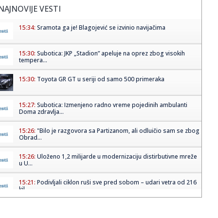
NAJNOVIJE VESTI
15:34:
Sramota ga je! Blagojević se izvinio navijačima
15:30:
Subotica: JKP „Stadion” apeluje na oprez zbog visokih
tempera...
15:30:
Toyota GR GT u seriji od samo 500 primeraka
15:27:
Subotica: Izmenjeno radno vreme pojedinih ambulanti
Doma zdravlja...
15:26:
"Bilo je razgovora sa Partizanom, ali odluičio sam se zbog
Obrad...
15:26:
Uloženo 1,2 milijarde u modernizaciju distirbutivne mreže
u U...
15:21:
Podivljali ciklon ruši sve pred sobom – udari vetra od 216
kil...
15:18:
Slavna glumica doživela tešku saobraćajnu nesreću!
(VIDEO)