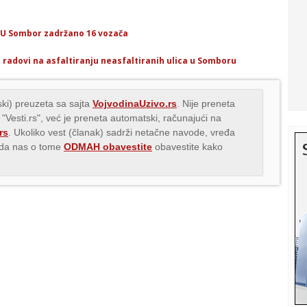
PU Sombor zadržano 16 vozača
 radovi na asfaltiranju neasfaltiranih ulica u Somboru
ki) preuzeta sa sajta
VojvodinaUzivo.rs
. Nije preneta
 "Vesti.rs", već je preneta automatski, računajući na
rs
. Ukoliko vest (članak) sadrži netačne navode, vređa
s da nas o tome
ODMAH obavestite
obavestite kako