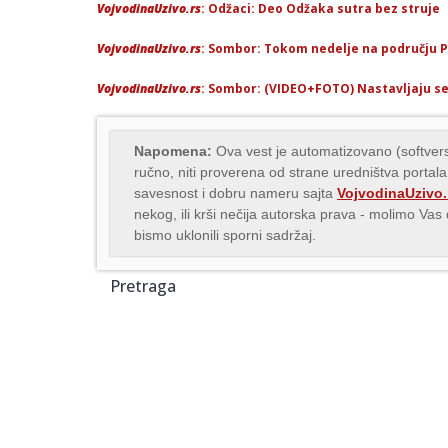
VojvodinaUzivo.rs
: Odžaci: Deo Odžaka sutra bez struje
VojvodinaUzivo.rs
: Sombor: Tokom nedelje na području 
VojvodinaUzivo.rs
: Sombor: (VIDEO+FOTO) Nastavljaju se
Napomena:
Ova vest je automatizovano (softvers
ručno, niti proverena od strane uredništva portala
savesnost i dobru nameru sajta
VojvodinaUzivo.
nekog, ili krši nečija autorska prava - molimo Va
bismo uklonili sporni sadržaj.
Pretraga