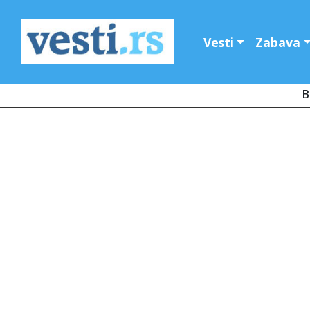
Vesti
Zabava
B