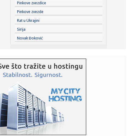
15:01:
Šta je sassy voda i zašto je ovog leta među
Pinkove zvezdice
najpretraživaniji...
Pinkove zvezde
14:59:
Dejan Stanković Kralj danas "staje na ludi kamen": Drago
Rat u Ukrajini
mi je ...
Sirija
14:58:
Užas u školi: Broj žrtava pucnjave na Tajlandu porastao na
Novak Đoković
dev...
14:56:
"Sahranio sam dedu, pa sam dao koš za pobedu
Partizana"
14:52:
Nafta vredna bilion dolara pokrenula novu dramu na
Grenlandu: Vla...
14:52:
Preminuo otac Lionela Mesija
14:51:
Tuga u porodici Mesi: Preminuo otac slavnog
argentinskog fudbaler...
14:50:
Otvorena izložba “Iluzije treba čuvati na sobnoj
temperaturi...
14:49:
Dubai u centru kripto-afere od četiri milijarde dolara: SAD
tvrd...