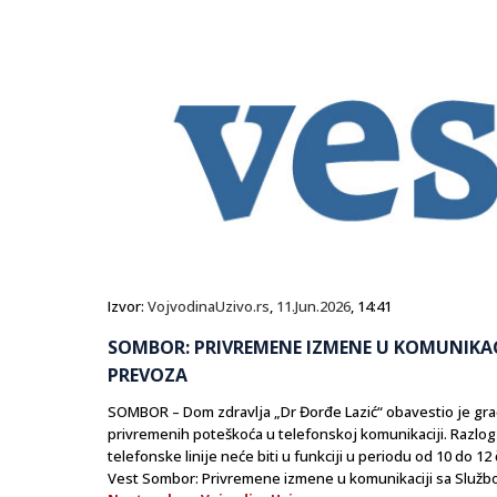
Izvor:
VojvodinaUzivo.rs
,
11.Jun.2026
, 14:41
SOMBOR: PRIVREMENE IZMENE U KOMUNIKAC
PREVOZA
SOMBOR – Dom zdravlja „Dr Đorđe Lazić“ obavestio je građa
privremenih poteškoća u telefonskoj komunikaciji. Razlog 
telefonske linije neće biti u funkciji u periodu od 10 do 12
Vest Sombor: Privremene izmene u komunikaciji sa Službo