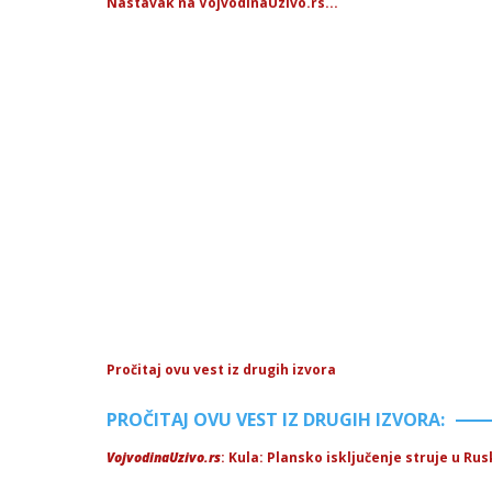
Nastavak na VojvodinaUzivo.rs...
Pročitaj ovu vest iz drugih izvora
PROČITAJ OVU VEST IZ DRUGIH IZVORA:
VojvodinaUzivo.rs
: Kula: Plansko isključenje struje u Ru