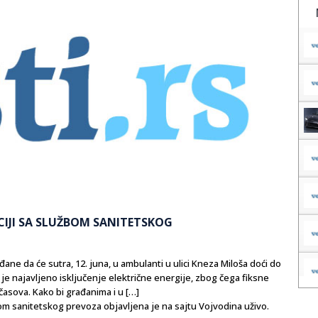
IJI SA SLUŽBOM SANITETSKOG
ne da će sutra, 12. juna, u ambulanti u ulici Kneza Miloša doći do
je najavljeno isključenje električne energije, zbog čega fiksne
 časova. Kako bi građanima i u […]
m sanitetskog prevoza objavljena je na sajtu Vojvodina uživo.