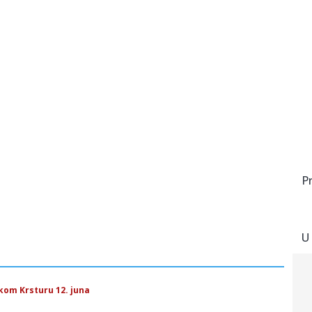
P
U
skom Krsturu 12. juna