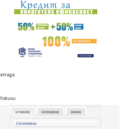
15:12:
Oproštaj Saše Lukića: "Došlo je vreme da krenem dalje"
15:11:
Regionalna mreža SafeJournalists osudila prijetnje smrću
Veranu...
15:09:
Registrovan zemljotres u Srbiji
15:05:
Бебе које одрастају са псима су ...
15:06:
Bajdenov rak se proširio! Hanter otkrio detalje očeve
retraga
borbe: Ni...
15:04:
Subotica: U požaru kod nekadašnje „Zorke” izgorelo oko
20 h...
 fokusu
15:04:
Vučić: U septembru otvaramo fabriku dronova sa
Izraelcima
U FOKUSU
KATEGORIJE
ARHIVA
15:04:
"Magla band" puni dvorane širom regiona: U Sarajevu
publika bira...
Coronavirus