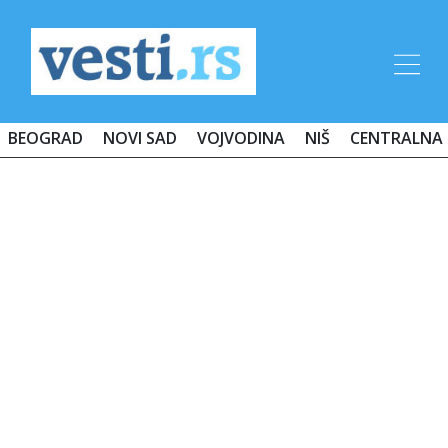
BEOGRAD
NOVI SAD
VOJVODINA
NIŠ
CENTRALNA 