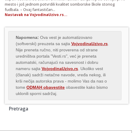
mesto i još jednom potvrdili kvalitet somborske škole stonog
fudbala. – Ovaj fantastičan...
Nastavak na VojvodinaUzivo.rs...
Napomena:
Ova vest je automatizovano
(softverski) preuzeta sa sajta
VojvodinaUzivo.rs
.
Nije preneta ručno, niti proverena od strane
uredništva portala "Vesti.rs", već je preneta
automatski, računajući na savesnost i dobru
nameru sajta
VojvodinaUzivo.rs
. Ukoliko vest
(članak) sadrži netačne navode, vređa nekog, ili
krši nečija autorska prava - molimo Vas da nas o
tome
ODMAH obavestite
obavestite kako bismo
uklonili sporni sadržaj.
Pretraga