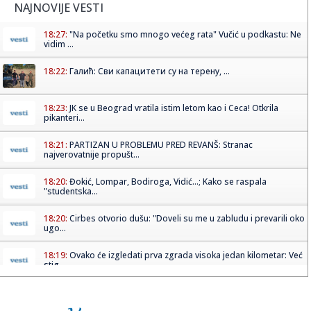
NAJNOVIJE VESTI
18:27:
"Na početku smo mnogo većeg rata" Vučić u podkastu: Ne
vidim ...
18:22:
Галић: Сви капацитети су на терену, ...
18:23:
JK se u Beograd vratila istim letom kao i Ceca! Otkrila
pikanteri...
18:21:
PARTIZAN U PROBLEMU PRED REVANŠ: Stranac
najverovatnije propušt...
18:20:
Đokić, Lompar, Bodiroga, Vidić...; Kako se raspala
"studentska...
18:20:
Cirbes otvorio dušu: "Doveli su me u zabludu i prevarili oko
ugo...
18:19:
Ovako će izgledati prva zgrada visoka jedan kilometar: Već
stig...
18:18:
Gledaoci ne prestaju da pričaju o novoj seriji: "Želimo
drugu s...