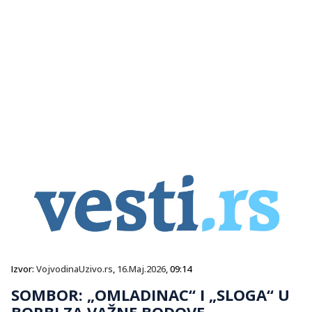
Izvor:
VojvodinaUzivo.rs
,
16.Maj.2026
, 09:14
SOMBOR: „OMLADINAC“ I „SLOGA“ U
BORBI ZA VAŽNE BODOVE