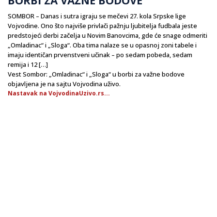
SOMBOR – Danas i sutra igraju se mečevi 27. kola Srpske lige
Vojvodine. Ono što najviše privlači pažnju ljubitelja fudbala jeste
predstojeći derbi začelja u Novim Banovcima, gde će snage odmeriti
„Omladinac“ i „Sloga“. Oba tima nalaze se u opasnoj zoni tabele i
imaju identičan prvenstveni učinak – po sedam pobeda, sedam
remija i 12 […]
Vest Sombor: „Omladinac“ i „Sloga“ u borbi za važne bodove
objavljena je na sajtu Vojvodina uživo.
Nastavak na VojvodinaUzivo.rs...