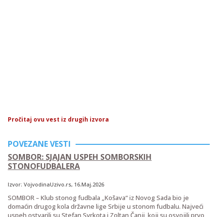
Pročitaj ovu vest iz drugih izvora
POVEZANE VESTI
SOMBOR: SJAJAN USPEH SOMBORSKIH
STONOFUDBALERA
Izvor:
VojvodinaUzivo.rs
, 16.Maj.2026
SOMBOR – Klub stonog fudbala „Košava“ iz Novog Sada bio je
domaćin drugog kola državne lige Srbije u stonom fudbalu. Najveći
uspeh ostvarili su Stefan Svrkota i Zoltan Čanji, koji su osvojili prvo