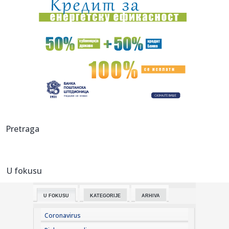
18:16:
Glavni evropski aerodromi povremeno deaktiviraju EES
sistem zbog ...
18:13:
Veliki udarac za organizatore Sinsinatija - povukao se jedan
od g...
18:13:
Stiglo upozorenje za Beograđane, ali nema mesta za
paniku: Ako o...
18:06:
Iznenađenje: Siner odustao od Sinsinatija!
18:03:
Brnabić žestoko odgovorila Milivojeviću: Konačno palo
Pretraga
priznan...
18:01:
Lekari UKC Niš u Supovcu: Meštani na preventivnim
pregledima
U fokusu
18:01:
Electropop – Niš – Bulevar 12.Februar 76 – 29.08.2026
U FOKUSU
KATEGORIJE
ARHIVA
17:58:
Nakon izjave Zelenskog, uklonjena ogromna zastava
Ukrajine koja j...
Coronavirus