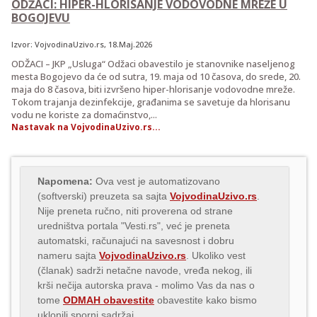
ODŽACI: HIPER-HLORISANJE VODOVODNE MREŽE U
BOGOJEVU
Izvor:
VojvodinaUzivo.rs
, 18.Maj.2026
ODŽACI – JKP „Usluga“ Odžaci obavestilo je stanovnike naseljenog
mesta Bogojevo da će od sutra, 19. maja od 10 časova, do srede, 20.
maja do 8 časova, biti izvršeno hiper-hlorisanje vodovodne mreže.
Tokom trajanja dezinfekcije, građanima se savetuje da hlorisanu
vodu ne koriste za domaćinstvo,...
Nastavak na VojvodinaUzivo.rs...
Napomena:
Ova vest je automatizovano
(softverski) preuzeta sa sajta
VojvodinaUzivo.rs
.
Nije preneta ručno, niti proverena od strane
uredništva portala "Vesti.rs", već je preneta
automatski, računajući na savesnost i dobru
nameru sajta
VojvodinaUzivo.rs
. Ukoliko vest
(članak) sadrži netačne navode, vređa nekog, ili
krši nečija autorska prava - molimo Vas da nas o
tome
ODMAH obavestite
obavestite kako bismo
uklonili sporni sadržaj.