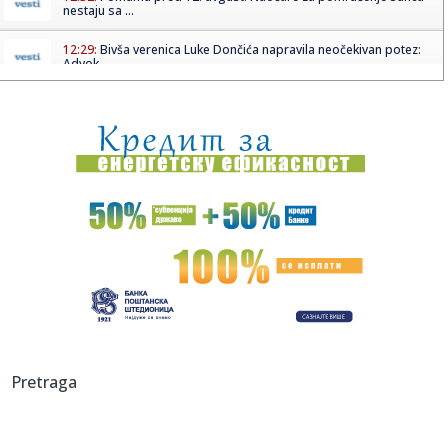
nestaju sa ...
12:29:
Bivša verenica Luke Dončića napravila neočekivan potez:
Advok...
12:26:
Студија: Климатске промене ...
12:28:
Vučić: "Žale jer ne mogu da se pohvale ličnim doprinosom
ubij...
12:27:
Juventus zainteresovan za Srbina – Milenković se vraća u
Seri...
12:27:
Vučić u Palati Srbija ugostio učesnike kampa "Srbija te zove
2...
12:27:
FOTO: Proglašena vanredna situacija u Bačkoj Palanci zbog
poža...
12:27:
Jorgovanka Tabaković je 14 godina na čelu Narodne banke
Pretraga
Srbije:...
12:26:
Zaposlenje u Srbiji: Koja interesovanja imaju budući
studenti, a...