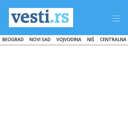
BEOGRAD
NOVI SAD
VOJVODINA
NIŠ
CENTRALNA 