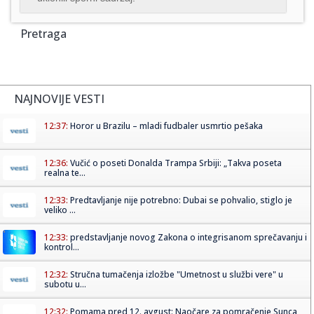
Pretraga
NAJNOVIJE VESTI
12:37:
Horor u Brazilu – mladi fudbaler usmrtio pešaka
12:36:
Vučić o poseti Donalda Trampa Srbiji: „Takva poseta
realna te...
12:33:
Predtavljanje nije potrebno: Dubai se pohvalio, stiglo je
veliko ...
12:33:
predstavljanje novog Zakona o integrisanom sprečavanju i
kontrol...
12:32:
Stručna tumačenja izložbe "Umetnost u službi vere" u
subotu u...
12:32:
Pomama pred 12. avgust: Naočare za pomračenje Sunca