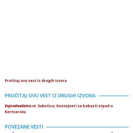
Pročitaj ovu vest iz drugih izvora
PROČITAJ OVU VEST IZ DRUGIH IZVORA:
VojvodinaUzivo.rs
: Subotica: Kontejneri za kabasti otpad u
Kertvarošu
POVEZANE VESTI