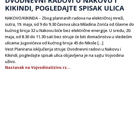
KIKINDI, POGLEDAJTE SPISAK ULICA
NAKOVO/KIKINDA – Zbog planiranih radova na električnoj mreži,
sutra, 19. maja, od 9 do 9.30 časova ulica Miladina Zorića od Glavne do
kućnog broja 32 u Nakovu biće bez električne energije. U sredu, 20.
maja, od 8.30 do 11.30 sati bez struje će biti domaćinstva u sledećim
ulicama: Jugovićeva od kućnog broja 45 do Nikole […]
Vest Planirana isključenja struje: Dvodnevni radovi u Nakovu i
Kikindi, pogledajte spisak ulica objavljena je na sajtu Vojvodina
uživo.
Nastavak na VojvodinaUzivo.rs...