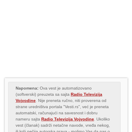
Napomena:
Ova vest je automatizovano
(softverski) preuzeta sa sajta
Radio Televizija
Vojvodine
. Nije preneta ručno, niti proverena od
strane uredništva portala "Vesti.rs", već je preneta
automatski, računajući na savesnost i dobru
nameru sajta
Radio Televizija Vojvodine
. Ukoliko
vest (članak) sadrži netačne navode, vređa nekog,
ili krši nečija autorska prava - molimo Vas da nas o