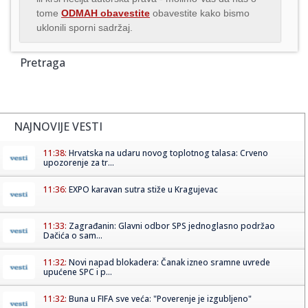
tome
ODMAH obavestite
obavestite kako bismo
uklonili sporni sadržaj.
Pretraga
NAJNOVIJE VESTI
11:38:
Hrvatska na udaru novog toplotnog talasa: Crveno
upozorenje za tr...
11:36:
EXPO karavan sutra stiže u Kragujevac
11:33:
Zagrađanin: Glavni odbor SPS jednoglasno podržao
Dačića o sam...
11:32:
Novi napad blokadera: Čanak izneo sramne uvrede
upućene SPC i p...
11:32:
Buna u FIFA sve veća: "Poverenje je izgubljeno"