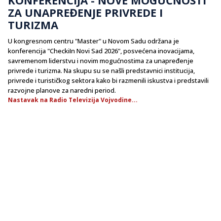
ZA UNAPREĐENJE PRIVREDE I
TURIZMA
U kongresnom centru "Master" u Novom Sadu održana je
konferencija "CheckiIn Novi Sad 2026", posvećena inovacijama,
savremenom liderstvu i novim mogućnostima za unapređenje
privrede i turizma. Na skupu su se našli predstavnici institucija,
privrede i turističkog sektora kako bi razmenili iskustva i predstavili
razvojne planove za naredni period.
Nastavak na Radio Televizija Vojvodine...