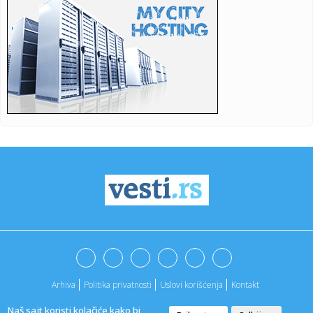
‘Second Song...
11:15:
Šok otkriće u stanu Saše Vidića: Pronađen rukopis knjige
koj...
11:10:
Lozano na pozajmici u Galaksiju
11:04:
Данас се ово не ради у кући: Срби ...
11:03:
Svečani doček za Zelenskog ispred Palate Srbija, sledi
sastanak...
11:01:
Prepoznali glas Barta Simpsona u avionu, a onda joj dali
mikrofon...
11:01:
Unapređena Mahindra Scorpio-N
11:00:
Zatvara se put Gaj–Kajtasovo, saobraćaj se preusmerava
na alte...
Arhiva
Politika privatnosti
Uslovi korišćenja
Kontakt
10:58:
Берза винила, компакт-дискова, ...
Naš sajt koristi kolačiće kako bi