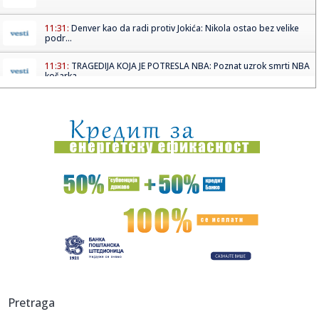
11:31:
Denver kao da radi protiv Jokića: Nikola ostao bez velike
podr...
11:31:
TRAGEDIJA KOJA JE POTRESLA NBA: Poznat uzrok smrti NBA
košarka...
11:30:
Jovana brutalno pecnula Dragana nakon veridbe:
"Poklanjam mu titu...
11:28:
U požaru u Gornjem Milanovcu izgorela kompletna kuća
šestočla...
11:26:
Novak Đoković otvorio dušu: "Taj poraz me uništio"
11:26:
Na Zlatiboru žu-žu prodaju na komad
11:26:
Težak sudar više vozila na putu Stolac - Neum: Nekoliko
osoba p...
11:26:
Šest znakova koji mogu ukazivati na prevaru: Obratite
Pretraga
pažnju na...