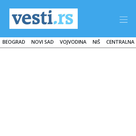
BEOGRAD
NOVI SAD
VOJVODINA
NIŠ
CENTRALNA 