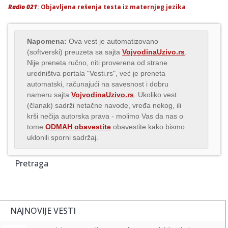
Radio 021
: Objavljena rešenja testa iz maternjeg jezika
Napomena:
Ova vest je automatizovano
(softverski) preuzeta sa sajta
VojvodinaUzivo.rs
.
Nije preneta ručno, niti proverena od strane
uredništva portala "Vesti.rs", već je preneta
automatski, računajući na savesnost i dobru
nameru sajta
VojvodinaUzivo.rs
. Ukoliko vest
(članak) sadrži netačne navode, vređa nekog, ili
krši nečija autorska prava - molimo Vas da nas o
tome
ODMAH obavestite
obavestite kako bismo
uklonili sporni sadržaj.
Pretraga
NAJNOVIJE VESTI