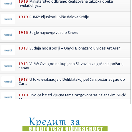
19:19:
Ministarstvo odbrane: Realizovana taktička obuka
izviđačkih je...
19:19:
RHMZ: Pljuskovi u više delova Srbije
19:16:
Stigle najnovije vesti o Sineru
19:13:
Sudnja noć u Sofiji – Onyx i Biohazard u Vidas Art Areni
19:13:
Vučić: Ove godine kupljeno 51 vozilo za gašenje požara,
nabav...
19:13:
U toku evakuacija u Deliblatskoj peščari, požar stigao do
Čar...
19:10:
Ovo će biti tri ključne teme razgovora sa Zelenskim: Vučić
ot...
19:09:
GO SNS Saopštenje za javnost
19:07:
Zelenski u subotu prvi put u zvaničnoj poseti Srbiji