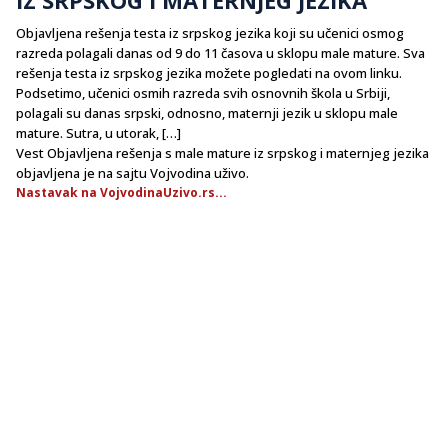
Objavljena rešenja testa iz srpskog jezika koji su učenici osmog
razreda polagali danas od 9 do 11 časova u sklopu male mature. Sva
rešenja testa iz srpskog jezika možete pogledati na ovom linku.
Podsetimo, učenici osmih razreda svih osnovnih škola u Srbiji,
polagali su danas srpski, odnosno, maternji jezik u sklopu male
mature. Sutra, u utorak, […]
Vest Objavljena rešenja s male mature iz srpskog i maternjeg jezika
objavljena je na sajtu Vojvodina uživo.
Nastavak na VojvodinaUzivo.rs...