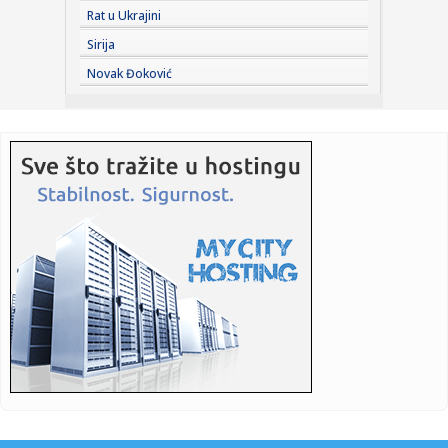
18:59:
Dačić: Vatrogasci-spasioci su ponos cele Srbije
Rat u Ukrajini
Sirija
18:57:
Pavlović: Pruga će biti bezbednija, pitanje obilaznice
Novak Đoković
ispoliti...
18:57:
Sloboda krenula s pripremama: Povratak u Premijer ligu
glavni cil...
18:57:
Dara Bubamara oštro odgovorila Cakani: "Fanovi mi kažu -
neka t...
18:57:
Muslera pred premijeru na "Grbavici": Pozivam navijače na
strplj...
18:57:
Zaboravite peglu: Trik za odeću tokom vrućina
18:56:
Srpski kardiolog o simptomima toplotnog udara: Jedan
nikako ne bi...
18:56:
Ne bacajte ovu tečnost: Sačuvajte za cvijeće, bujaće kao
nika...
18:56:
Vučić: "U gašenje požara u Deliblatskoj peščari biće uklju...