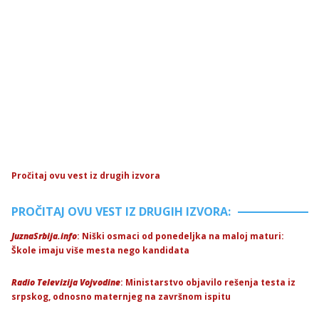
Pročitaj ovu vest iz drugih izvora
PROČITAJ OVU VEST IZ DRUGIH IZVORA:
JuznaSrbija.info
: Niški osmaci od ponedeljka na maloj maturi:
Škole imaju više mesta nego kandidata
Radio Televizija Vojvodine
: Ministarstvo objavilo rešenja testa iz
srpskog, odnosno maternjeg na završnom ispitu