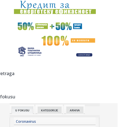
19:07:
Vučić: Srbija na dobrom putu, prva po rastu BDP-a u
Evropi u pr...
19:07:
STANKOVIĆ PROMEŠAO KARTE PRED HAPOEL: Enem dobio
veliku šansu,...
19:06:
VIDEO Četvrti dan borbe protiv vatrene stihije u
Deliblatskoj pe...
19:05:
"Srbija nikada više neće ćutati!" Milićević poslao snažnu p...
19:03:
HLADAN TUŠ ZA TADIĆA I NEC: Telstar šokirao Najmegen
retraga
već na s...
19:02:
Vučić najavio značajno veće plate i penzije! Predsednik
otkri...
 fokusu
19:02:
PSŽ ispustio prednost protiv Mančester junajteda
U FOKUSU
KATEGORIJE
ARHIVA
18:59:
Pogledajte kako izgleda raskošna vila Bogoljuba Karića na
moru:...
Coronavirus