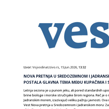
Izvor:
VojvodinaUzivo.rs
,
15.Jun.2026
, 13:32
NOVA PRETNJA U SREDOZEMNOM I JADRANSK
POSTALA GLAVNA TEMA MEĐU KUPAČIMA I 
Letnja sezona je u punom jeku, ali pored standardnih up
brine biologe i morske stručnjake širom regiona. Reč je o 
Jadranskim morem, izazivajući veliku pažnju javnosti. Ova 
Vest Nova pretnja u Sredozemnom i Jadranskom moru: Zašt