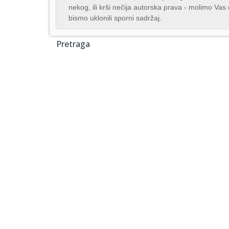
nekog, ili krši nečija autorska prava - molimo Va
bismo uklonili sporni sadržaj.
Pretraga