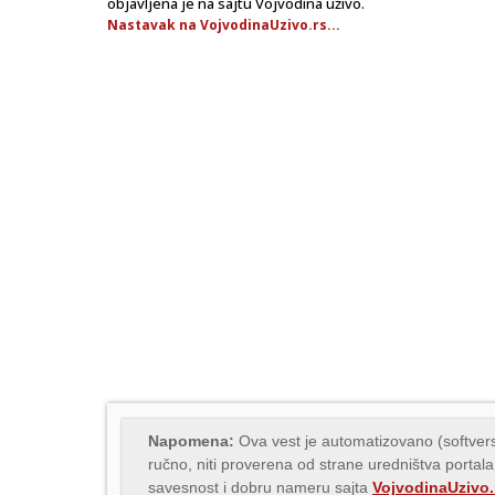
objavljena je na sajtu Vojvodina uživo.
Nastavak na VojvodinaUzivo.rs...
Napomena:
Ova vest je automatizovano (softvers
ručno, niti proverena od strane uredništva portala
savesnost i dobru nameru sajta
VojvodinaUzivo.