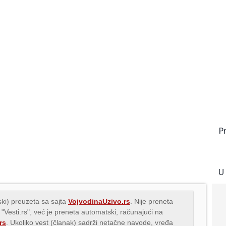
P
U
ki) preuzeta sa sajta
VojvodinaUzivo.rs
. Nije preneta
 "Vesti.rs", već je preneta automatski, računajući na
rs
. Ukoliko vest (članak) sadrži netačne navode, vređa