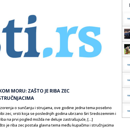
OM MORU: ZAŠTO JE RIBA ZEC
STRUČNJACIMA
ozorenja o sunčanju i strujama, ove godine jedna tema posebno
ribi zec, vrsti koja se poslednjih godina ubrzano širi Sredozemnim i
riba na prvi pogled možda ne deluje zastrašujuće, […]
o je riba zec postala glavna tema među kupačima i stručnjacima