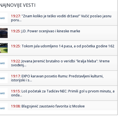
NAJNOVIJE VESTI
19:27:
"Znam koliko je teško voditi državu!" Vučić poslao jasnu
poru...
19:25:
J.D. Power ocenjivao i kineske marke
19:25:
Tokom jula udomljeno 14 pasa, a od početka godine 162
19:22:
Jovana Jeremić brutalno o veridbi "kralja hleba": Vreme
svođenj...
19:17:
EXPO karavan posetio Rumu: Predstavljeni kulturni,
istorijski i s...
19:15:
Loš početak za Tadićev NEC: Primili gol u prvom minutu, a
onda...
19:08:
Blagojević zaustavio favorita iz Moskve
19:08:
Zvezdi pred očima Pazar, u mislima Hapoel