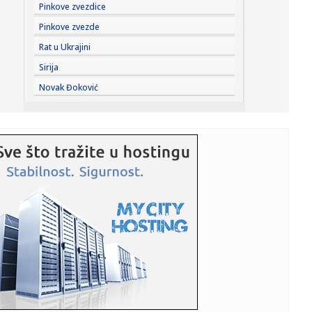
18:58:
Šok: Rumunija pobedila Srbiju košem u poslednjoj
Pinkove zvezdice
sekundi! VIDEO
Pinkove zvezde
18:57:
Vučić: "Izbori najkasnije za tri meseca"; "Važno je da se ne
Rat u Ukrajini
i...
Sirija
18:50:
Drama na Dunavu kod Bele stene: Muškarac skočio iz
Novak Đoković
čamca da se...
18:50:
Zasukali rukave širom Beograda: Aktivisti SNS izašli na
teren, ...
18:48:
Mladić se utopio u Krivaji
18:48:
Ekspres lonac je pravi saveznik u kuhinji: Evo kako ga
pravilno k...
18:48:
Ko su najbogatije estradne zvijezde u Srbiji: Godinama
zarađuju ...
18:48:
Bečki robot srpskog naučnika donosi revoluciju: Metalne
dijelov...
18:48:
Poljoprivrednicima potrebne milijarde evra pomoći