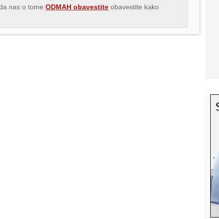
s da nas o tome
ODMAH obavestite
obavestite kako