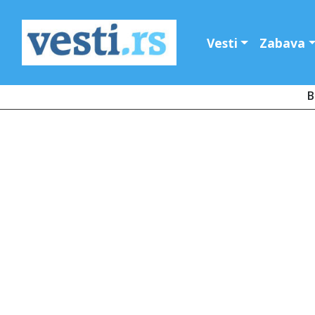
Vesti
Zabava
B