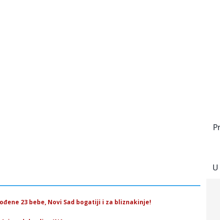
P
U
ođene 23 bebe, Novi Sad bogatiji i za bliznakinje!