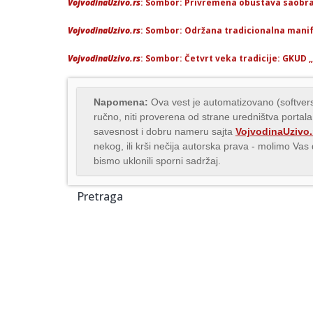
VojvodinaUzivo.rs
: Sombor: Privremena obustava saobrać
VojvodinaUzivo.rs
: Sombor: Održana tradicionalna manif
VojvodinaUzivo.rs
: Sombor: Četvrt veka tradicije: GKUD
Napomena:
Ova vest je automatizovano (softvers
ručno, niti proverena od strane uredništva portala
savesnost i dobru nameru sajta
VojvodinaUzivo.
nekog, ili krši nečija autorska prava - molimo Va
bismo uklonili sporni sadržaj.
Pretraga