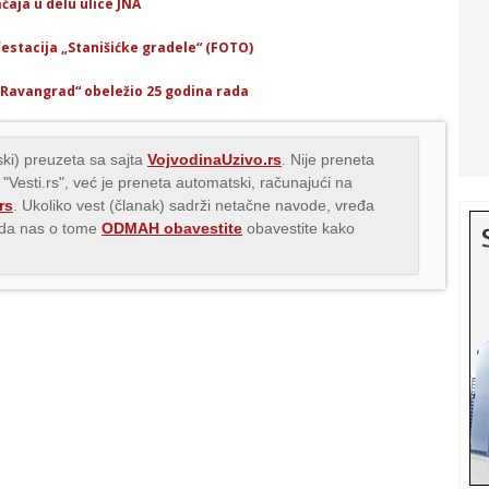
aja u delu ulice JNA
estacija „Stanišićke gradele“ (FOTO)
 „Ravangrad“ obeležio 25 godina rada
ki) preuzeta sa sajta
VojvodinaUzivo.rs
. Nije preneta
 "Vesti.rs", već je preneta automatski, računajući na
rs
. Ukoliko vest (članak) sadrži netačne navode, vređa
s da nas o tome
ODMAH obavestite
obavestite kako