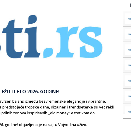
EŽITI LETO 2026. GODINE!
 savršen balans između bezvremenske elegancije i vibrantne,
 predstojeće tropske dane, dizajneri i trendseterke su već rekli
uptilnih tonova inspirisanih „old money“ estetikom do
26. godine! objavljena je na sajtu Vojvodina uživo.