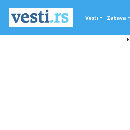
Vesti
Zabava
B