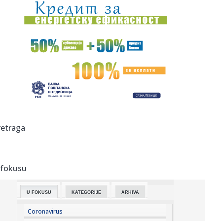
19:12:
Holivud okrenuo leđa Džaredu Letu? Ostao bez glavne
uloge nakon...
19:07:
Najniža godišnja inflacija u Grčkoj u zadnjih pet meseci
19:04:
Sergej Trifunović dao iskaz policiji; Evo šta je rekao o
incide...
19:03:
Zašto Zelenski baš sad stiže u Srbiju
19:03:
Stigli su novi Samsung preklopni kraljevi: Prodaja je
retraga
zvanično p...
19:03:
Smart otkrio novi gradski električni automobil na potpuno
neobi...
 fokusu
19:01:
Kada stigne leto, vraćamo se ovim domaćim filmskim
klasicima
U FOKUSU
KATEGORIJE
ARHIVA
19:00:
Na Jokić vs Vembanjama za 800 dinara
Coronavirus