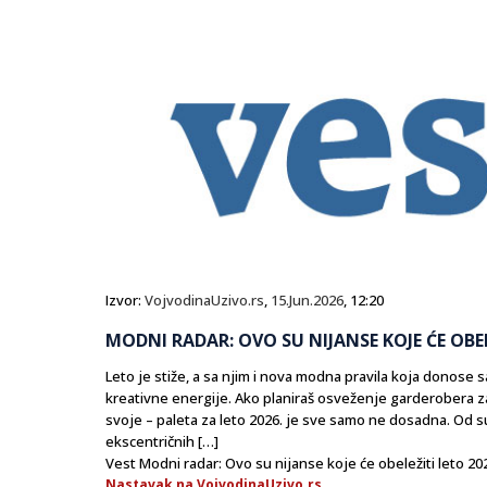
Izvor:
VojvodinaUzivo.rs
,
15.Jun.2026
, 12:20
MODNI RADAR: OVO SU NIJANSE KOJE ĆE OBEL
Leto je stiže, a sa njim i nova modna pravila koja donose
kreativne energije. Ako planiraš osveženje garderobera za
svoje – paleta za leto 2026. je sve samo ne dosadna. Od s
ekscentričnih […]
Vest Modni radar: Ovo su nijanse koje će obeležiti leto 20
Nastavak na VojvodinaUzivo.rs...