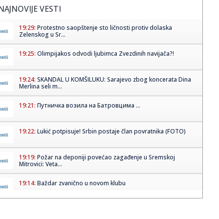
NAJNOVIJE VESTI
19:29:
Protestno saopštenje sto ličnosti protiv dolaska
Zelenskog u Sr...
19:25:
Olimpijakos odvodi ljubimca Zvezdinih navijača?!
19:24:
SKANDAL U KOMŠILUKU: Sarajevo zbog koncerata Dina
Merlina seli m...
19:21:
Путничка возила на Батровцима ...
19:22:
Lukić potpisuje! Srbin postaje član povratnika (FOTO)
19:19:
Požar na deponiji povećao zagađenje u Sremskoj
Mitrovici: Veta...
19:14:
Baždar zvanično u novom klubu
19:14:
Direktorka Batuta: Virus Zapadnog Nila prenose komarci
Culex od j...