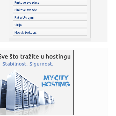
19:00:
“Rajaner” obustavlja letove ka i iz Niša
Pinkove zvezdice
Pinkove zvezde
18:58:
Zelenski stigao u Beograd
Rat u Ukrajini
Sirija
18:55:
HETAFE JAČA TIM PRED PARTIZAN: Španci doveli vrlo
Novak Đoković
iskusnog defa...
18:55:
VIDEO: Test Omoda 5 SHS-H Prime
18:53:
Hetafe čeka rasplet duela Partizana i Tobola i dovodi
novajlije ...
18:51:
Donbas "melje" rusku vojsku; Putin nema plan B
18:50:
Dosta sa „teatralnom diplomatijom“ – glavni iranski
pregova...
18:48:
Gužve na granici sa Hrvatskom: Na Batrovcima četiri sata
čekan...
18:47:
Majkl Džekson dobija nastavak filma koji je oborio
rekorde; Evo ...