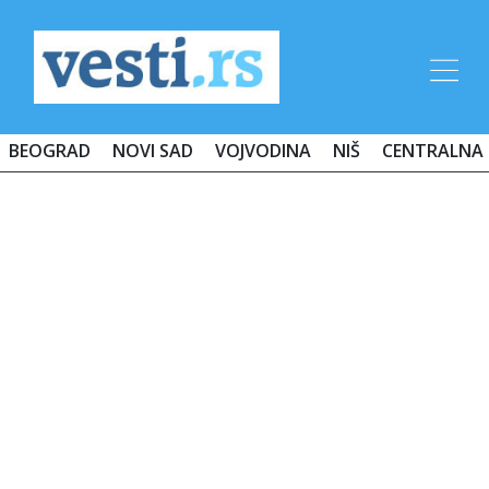
BEOGRAD
NOVI SAD
VOJVODINA
NIŠ
CENTRALNA 