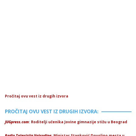
Pročitaj ovu vest iz drugih izvora
PROČITAJ OVU VEST IZ DRUGIH IZVORA:
JUGpress.com
: Roditelji učenika Jovine gimnazije stižu u Beograd
Radio Televizija Vojvodine
: Ministar Stanković:Dovoljno mesta u