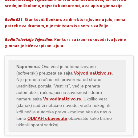
srednjim školama, najveća konkurencija za upis u gimnazije
Radio 021
: Stanković: Konkurs za direktora Jovine u julu, nema
potrebe za dramom, nije ministarstvo servis za želje
Radio Televizija Vojvodine
: Konkurs za izbor rukovodstva Jovine
gimnazije biće raspisan u julu
Napomena:
Ova vest je automatizovano
(softverski) preuzeta sa sajta
VojvodinaUzivo.rs
.
Nije preneta ručno, niti proverena od strane
uredništva portala "Vesti.rs", već je preneta
automatski, računajući na savesnost i dobru
nameru sajta
VojvodinaUzivo.rs
. Ukoliko vest
(članak) sadrži netačne navode, vređa nekog, ili
krši nečija autorska prava - molimo Vas da nas o
tome
ODMAH obavestite
obavestite kako bismo
uklonili sporni sadržaj.