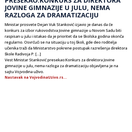
JOVINE GIMNAZIJE U JULU, NEMA
RAZLOGA ZA DRAMATIZACIJU
Ministar prosvete Dejan Vuk Stanković izjavio je danas da će
konkurs za izbor rukovodstva Jovine gimnazije u Novom Sadu biti
raspisan u julu i istakao da je prioritet da se školska godina okonča
regularno. Osvrćući se na situaciju u toj školi, gde deo roditelja
učenika traži da Ministarstvo pokrene postupak razrešenja direktora
škole Radivoja P. […]
Vest Ministar Stanković presekao:Konkurs za direktora Jovine
gimnazije u julu, nema razloga za dramatizaciju objavljena je na
sajtu Vojvodina uživo.
Nastavak na VojvodinaUzivo.rs...