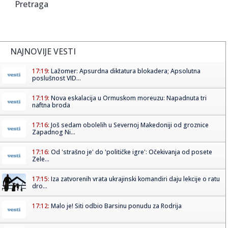
Pretraga
NAJNOVIJE VESTI
17:19:
Lažomer: Apsurdna diktatura blokadera; Apsolutna
poslušnost VID...
17:19:
Nova eskalacija u Ormuskom moreuzu: Napadnuta tri
naftna broda
17:16:
Još sedam obolelih u Severnoj Makedoniji od groznice
Zapadnog Ni...
17:16:
Od 'strašno je' do 'političke igre': Očekivanja od posete
Zele...
17:15:
Iza zatvorenih vrata ukrajinski komandiri daju lekcije o ratu
dro...
17:12:
Malo je! Siti odbio Barsinu ponudu za Rodrija