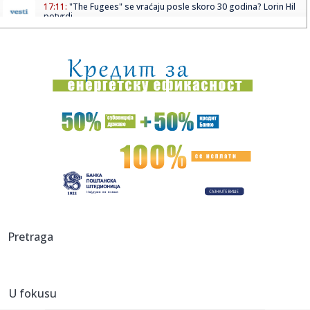
17:11:
"The Fugees" se vraćaju posle skoro 30 godina? Lorin Hil
potvrdi...
17:10:
Rajaković o svom odlasku iz Zvezde: "Nisu mi isplatili osam
plat...
17:09:
Kopaonik dobija nove ski-staze: U posao vredan više od
pola mili...
17:07:
Vikend bez vode na dve lokacije u Nišu: Ekipe JKP Naisus
izlaz...
17:04:
Landrovers Panterra je električni Land Rover Defender
17:04:
Xiaomi pravi veliki korak: HyperOS 4 "silazi među ljude"
17:03:
Novi skandal Kurtijeve vlasti: Priština zabranila direktoru
Pretraga
Tele...
17:03:
Cvetkovićev gol u 16. sekundi nije najbrži koji je postigao
U fokusu
17:01:
Dramatičan snimak: Lekari svojim telima štitili pacijenta
usred...