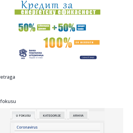
00:02:
Na današnji dan, 6. avgust
23:51:
Tri medalje za Srbiju na EP
23:47:
KIKS PANATINAIKOSA UPRKOS OGROMNIM ULAGANJIMA:
Grčki velikan vod...
23:46:
Tragedija kod Požarevca: Čovek stradao u požaru koji je
sam iz...
23:38:
Lara Gut-Behrami završila karijeru
retraga
23:35:
General Motors i SAIC produžili zajedničko ulaganje na još
20 ...
 fokusu
23:35:
Crveni alarm u Evropi: Rekordi padaju, reke presušuju,
požari b...
U FOKUSU
KATEGORIJE
ARHIVA
23:33:
Novi rat Anđeline Džoli i Breda Pita! Glumac traži da otkrije
...
Coronavirus