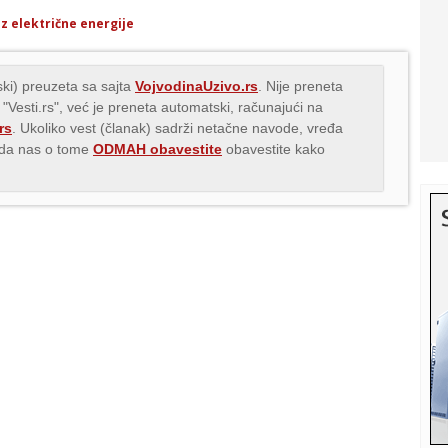
ez električne energije
ki) preuzeta sa sajta
VojvodinaUzivo.rs
. Nije preneta
 "Vesti.rs", već je preneta automatski, računajući na
rs
. Ukoliko vest (članak) sadrži netačne navode, vređa
s da nas o tome
ODMAH obavestite
obavestite kako