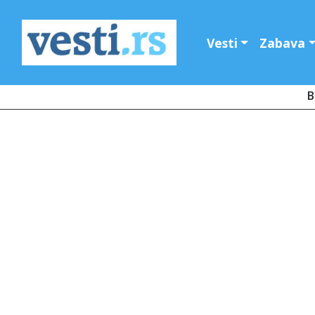
Vesti
Zabava
B