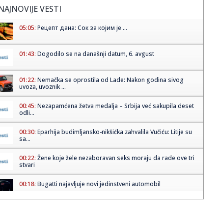
NAJNOVIJE VESTI
05:05:
Рецепт дана: Сок за којим је ...
01:43:
Dogodilo se na današnji datum, 6. avgust
01:22:
Nemačka se oprostila od Lade: Nakon godina sivog
uvoza, uvoznik ...
00:45:
Nezapamćena žetva medalja – Srbija već sakupila deset
odli...
00:30:
Eparhija budimljansko-nikšićka zahvalila Vučiću: Litije su
sa...
00:22:
Žene koje žele nezaboravan seks moraju da rade ove tri
stvari
00:18:
Bugatti najavljuje novi jedinstveni automobil
00:15:
Drama na plaži u Italiji! Doktorka iz Beograda pritrčala
turist...