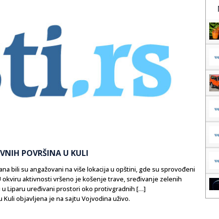
AVNIH POVRŠINA U KULI
a bili su angažovani na više lokacija u opštini, gde su sprovođeni
 okviru aktivnosti vršeno je košenje trave, sređivanje zelenih
 u Liparu uređivani prostori oko protivgradnih […]
 Kuli objavljena je na sajtu Vojvodina uživo.