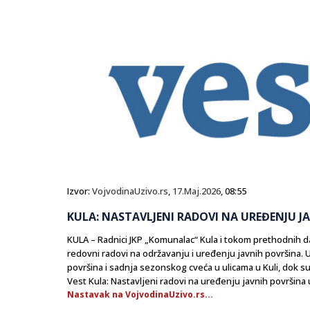
Izvor:
VojvodinaUzivo.rs
,
17.Maj.2026
, 08:55
KULA: NASTAVLJENI RADOVI NA UREĐENJU J
KULA – Radnici JKP „Komunalac“ Kula i tokom prethodnih dan
redovni radovi na održavanju i uređenju javnih površina. U
površina i sadnja sezonskog cveća u ulicama u Kuli, dok su
Vest Kula: Nastavljeni radovi na uređenju javnih površina u
Nastavak na VojvodinaUzivo.rs...