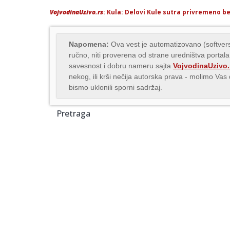
VojvodinaUzivo.rs
: Kula: Delovi Kule sutra privremeno b
Napomena:
Ova vest je automatizovano (softvers
ručno, niti proverena od strane uredništva portala
savesnost i dobru nameru sajta
VojvodinaUzivo.
nekog, ili krši nečija autorska prava - molimo Va
bismo uklonili sporni sadržaj.
Pretraga