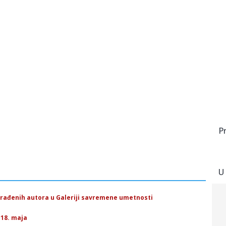
P
U
građenih autora u Galeriji savremene umetnosti
 18. maja