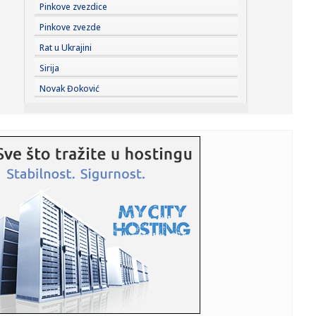
23:27:
Pre „Černobiljske molitve“, stavite ovu knjigu nobelovke na
Pinkove zvezdice
...
Pinkove zvezde
23:23:
Lavlje srce srpskih juniorki! Srbija u dramatičnoj završnici
Rat u Ukrajini
sr...
Sirija
23:22:
Moskvu čeka pakao: Izdato ozbiljno upozorenje; Oglasili
Novak Đoković
se meteo...
23:21:
Betis očitao lekciju Arsenalu
23:19:
Roma dovela autora najprljavijeg poteza na Mundijalu
23:09:
KECMANOVIĆ PAO POSLE MARATONA: Srbin dobio prvi
set, pa poklekao...
23:06:
Bibi rekao "ne" Trampu
23:01:
Slučaj Huse B. iz BiH pokrenuo “lavinu” u Kelnu, provjerava
...
23:01:
Recept za zdrave brauni kuglice od čokolade koje se ne
peku (VID...