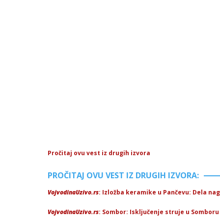
Pročitaj ovu vest iz drugih izvora
PROČITAJ OVU VEST IZ DRUGIH IZVORA:
VojvodinaUzivo.rs
: Izložba keramike u Pančevu: Dela na
VojvodinaUzivo.rs
: Sombor: Isključenje struje u Somboru