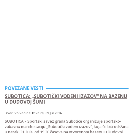
POVEZANE VESTI
SUBOTICA: „SUBOTIČKI VODENI IZAZOV“ NA BAZENU
U DUDOVOJ ŠUMI
Izvor:
VojvodinaUzivo.rs
, 09.Jul.2026
SUBOTICA – Sportski savez grada Subotice organizuje sportsko-
zabavnu manifestaciju „Subotički vodeni izazov“, koja će biti održana
u petak, 31. jula, od 19.30 časova na otvorenom bazenu u Dudovoj