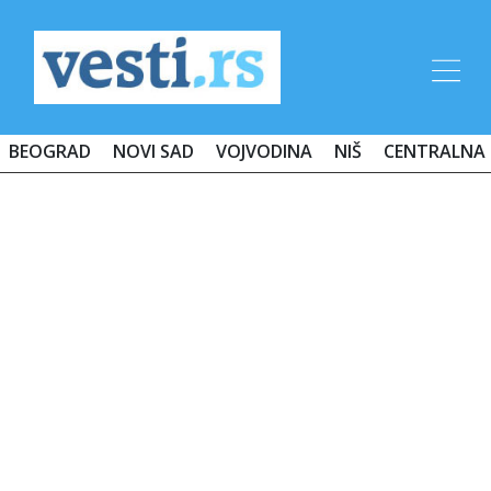
BEOGRAD
NOVI SAD
VOJVODINA
NIŠ
CENTRALNA 