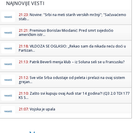
NAJNOVIJE VESTI
21:23:
Novine: "Srbi na meti starih verskih mržnji"; "Sačuvaćemo
stab...
21:21:
Preminuo Borislav Miodanić: Pred smrt svjedočio
američkim istr...
21:18:
VILDOZA SE OGLASIO: „Rekao sam da nikada neću doći u
Partizan...
21:13:
Patrik Beverli menja klub – iz Soluna seli se u Francusku?
21:12:
Sve više Srba odustaje od peleta i prelazi na ovaj sistem
grejan...
21:10:
Zašto svi kupuju ovaj Audi star 14 godina?! (Q3 2.0 TDI 177
KS S...
21:07:
Vojska je upala
21:01:
Ova frizura je idealna za letnje vrućine i ne pomera se ceo
dan