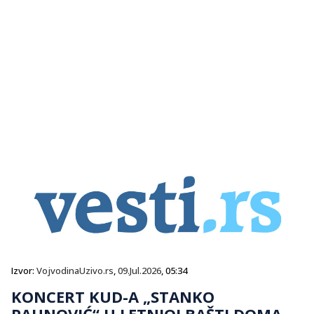
Izvor:
VojvodinaUzivo.rs
,
09.Jul.2026
, 05:34
KONCERT KUD-A „STANKO
PAUNOVIĆ“ U LETNJOJ BAŠTI DOMA