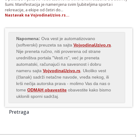
šumi. Manifestacija je namenjena svim ljubiteljima sporta i
rekreacije, a ekipe od četiri do...
Nastavak na VojvodinaUzivo.rs...
Napomena:
Ova vest je automatizovano
(softverski) preuzeta sa sajta
VojvodinaUzivo.rs
.
Nije preneta ručno, niti proverena od strane
uredništva portala "Vesti.rs", već je preneta
automatski, računajući na savesnost i dobru
nameru sajta
VojvodinaUzivo.rs
. Ukoliko vest
(članak) sadrži netačne navode, vređa nekog, ili
krši nečija autorska prava - molimo Vas da nas o
tome
ODMAH obavestite
obavestite kako bismo
uklonili sporni sadržaj.
Pretraga