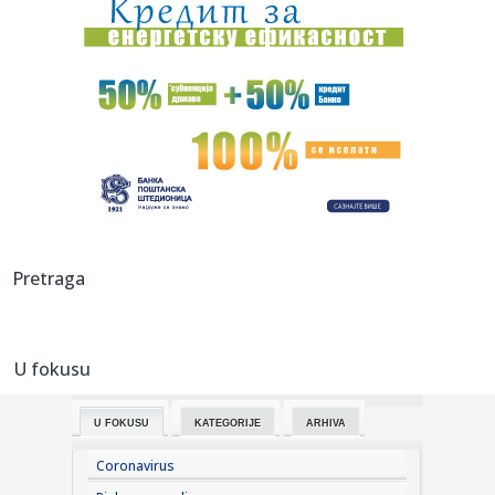
21:00:
Orlići izgubili na samom kraju: Novi poraz kadeta, ovaj je
bio p...
20:57:
Prvi korak ka "islamskom NATO-u"? Da li je odbrambeni
sporazum Tu...
20:57:
Murinjo izmešao karte – Real slavio u Budimpešti
20:55:
Kejt Bekinsejl je ovu ulogu prihvatila kao "lični
eksperiment": ...
20:54:
Od danas novi iznosi akciza na cigarete i rezani duvan
Pretraga
20:54:
(POLUVREME) KATAI SLOMIO PAZARCE: Crvena zvezda tek u
završnici ...
U fokusu
20:53:
Meloni "na udaru"
U FOKUSU
KATEGORIJE
ARHIVA
20:49:
Operativni tim: Šest aktivnih požara u Srbiji
Coronavirus