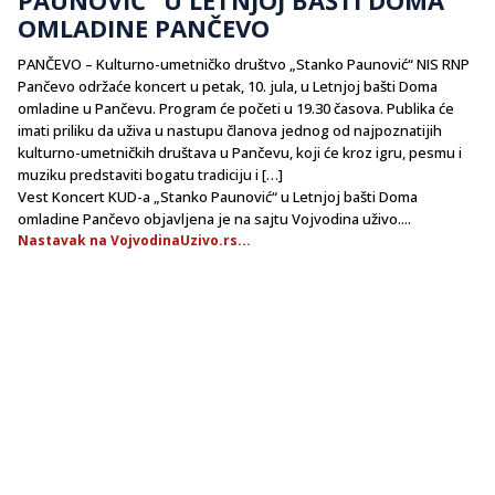
OMLADINE PANČEVO
PANČEVO – Kulturno-umetničko društvo „Stanko Paunović“ NIS RNP
Pančevo održaće koncert u petak, 10. jula, u Letnjoj bašti Doma
omladine u Pančevu. Program će početi u 19.30 časova. Publika će
imati priliku da uživa u nastupu članova jednog od najpoznatijih
kulturno-umetničkih društava u Pančevu, koji će kroz igru, pesmu i
muziku predstaviti bogatu tradiciju i […]
Vest Koncert KUD-a „Stanko Paunović“ u Letnjoj bašti Doma
omladine Pančevo objavljena je na sajtu Vojvodina uživo....
Nastavak na VojvodinaUzivo.rs...