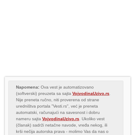
Napomena:
Ova vest je automatizovano
(softverski) preuzeta sa sajta
VojvodinaUzivo.rs
.
Nije preneta ručno, niti proverena od strane
uredništva portala "Vesti.rs", već je preneta
automatski, računajući na savesnost i dobru
nameru sajta
VojvodinaUzivo.rs
. Ukoliko vest
(članak) sadrži netačne navode, vređa nekog, ili
krši nečija autorska prava - molimo Vas da nas o