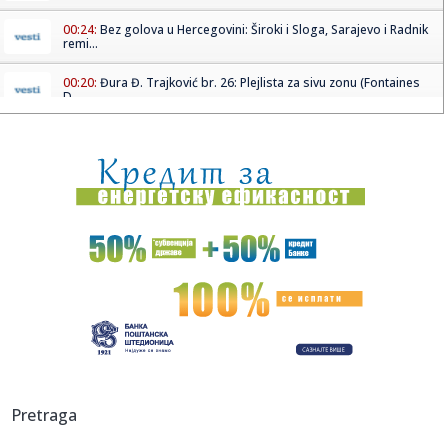
00:24:
Bez golova u Hercegovini: Široki i Sloga, Sarajevo i Radnik
remi...
00:20:
Đura Đ. Trajković br. 26: Plejlista za sivu zonu (Fontaines
D....
00:17:
Velika akcija tokom noći i ranog jutra u Beogradu: Ekipe
izlaze ...
00:02:
Na današnji dan, 9. avgust
23:54:
TEŽAK UDARAC ZA HETAFE PRED EVROPU: Važan igrač
završio sezon...
23:46:
Bivši igrač Barselone ide u Los Anđeles
23:45:
Izgubili ste pasoš usred odmora? Ne paničite: Ovo su
koraci koj...
23:40:
Svetske DJ zvezde stižu u Sarajevo na prvi Circus Maximus:
Pretraga
Fedde...