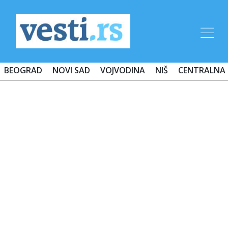
BEOGRAD
NOVI SAD
VOJVODINA
NIŠ
CENTRALNA 