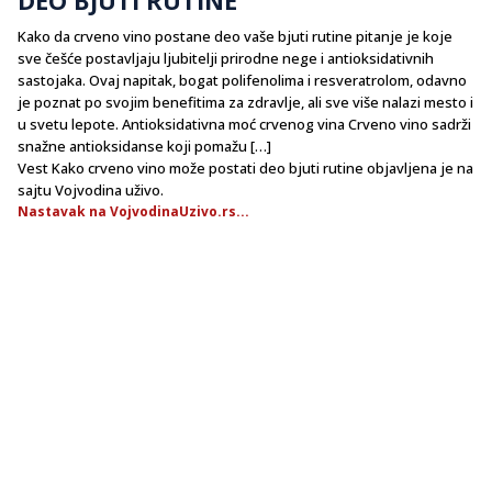
Kako da crveno vino postane deo vaše bjuti rutine pitanje je koje
sve češće postavljaju ljubitelji prirodne nege i antioksidativnih
sastojaka. Ovaj napitak, bogat polifenolima i resveratrolom, odavno
je poznat po svojim benefitima za zdravlje, ali sve više nalazi mesto i
u svetu lepote. Antioksidativna moć crvenog vina Crveno vino sadrži
snažne antioksidanse koji pomažu […]
Vest Kako crveno vino može postati deo bjuti rutine objavljena je na
sajtu Vojvodina uživo.
Nastavak na VojvodinaUzivo.rs...