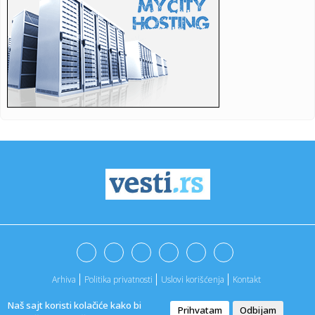
23:06:
Jovanovića čeka ogroman posao – Teleoptik ponovo
poražen
23:04:
Od jutarnje kafe do večernjeg izlaska: Crne haljine do 3.000
din...
23:03:
Vatreni pakao kod Doljevca! Automobili potpuno uništeni,
plamen ...
23:00:
Crvena zvezda slavila protiv Novog Pazara, Katai junak
pobjede
22:59:
Šteta! Mlade lavice ostale bez finala
22:57:
RADNIČKI SE KONAČNO RASPUCAO: Sise plesao po „Čika
Dači“,...
22:53:
Belgija najveći izvoznik piva u EU
Arhiva
Politika privatnosti
Uslovi korišćenja
Kontakt
22:50:
Srušio se helikopter; Ima mrtvih FOTO/VIDEO
Naš sajt koristi kolačiće kako bi
Prihvatam
Odbijam