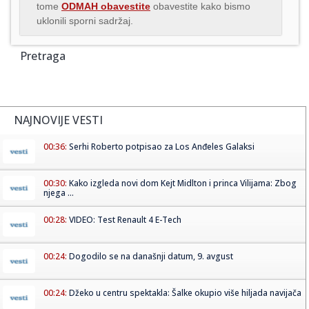
tome
ODMAH obavestite
obavestite kako bismo
uklonili sporni sadržaj.
Pretraga
NAJNOVIJE VESTI
00:36:
Serhi Roberto potpisao za Los Anđeles Galaksi
00:30:
Kako izgleda novi dom Kejt Midlton i princa Vilijama: Zbog
njega ...
00:28:
VIDEO: Test Renault 4 E-Tech
00:24:
Dogodilo se na današnji datum, 9. avgust
00:24:
Džeko u centru spektakla: Šalke okupio više hiljada navijača