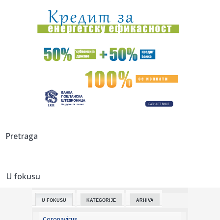
23:51:
PARTIZAN TRLJA RUKE: Transfer Saše Lukića doneo crno-
belima 300...
23:48:
Otišao iz Arsenala pre nego što su podigli trofej – vratio
se...
23:47:
Srpkinje pronašle novčanik u Čanju, pa uradile nešto što je
...
23:46:
Detalji drame na nemačkom aerodromu: Vozač nogom
izbacio dron s...
23:42:
Kraj za Aleksandru i Anu: Eliminisane već na startu
Pretraga
23:35:
"Nema lakih utakmica, ali mi smo Vojvodina"
U fokusu
23:33:
Ribakina sigurna u Torontu
U FOKUSU
KATEGORIJE
ARHIVA
23:32:
Brenin potez posle pada razbesneo javnost: Devojka joj
pružila r...
Coronavirus