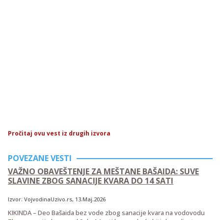
Pročitaj ovu vest iz drugih izvora
POVEZANE VESTI
VAŽNO OBAVEŠTENJE ZA MEŠTANE BAŠAIDA: SUVE
SLAVINE ZBOG SANACIJE KVARA DO 14 SATI
Izvor:
VojvodinaUzivo.rs
, 13.Maj.2026
KIKINDA – Deo Bašaida bez vode zbog sanacije kvara na vodovodu