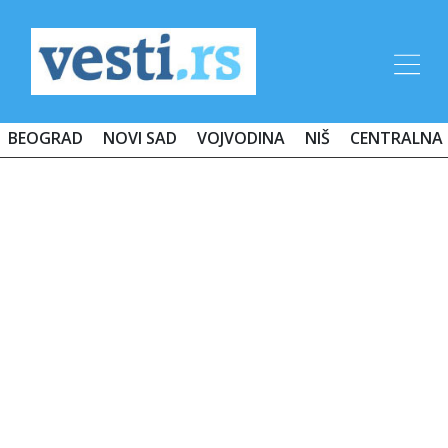
BEOGRAD
NOVI SAD
VOJVODINA
NIŠ
CENTRALNA 