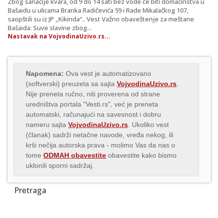
Zbog sanacije kvara, od 9 do 14 sati bez vode će biti domaćinstva u
Bašaidu u ulicama Branka Radičevića 59 i Rade Mikalačkog 107,
saopštili su iz JP „Kikinda“.. Vest Važno obaveštenje za meštane
Bašaida: Suve slavine zbog...
Nastavak na VojvodinaUzivo.rs...
Napomena:
Ova vest je automatizovano
(softverski) preuzeta sa sajta
VojvodinaUzivo.rs
.
Nije preneta ručno, niti proverena od strane
uredništva portala "Vesti.rs", već je preneta
automatski, računajući na savesnost i dobru
nameru sajta
VojvodinaUzivo.rs
. Ukoliko vest
(članak) sadrži netačne navode, vređa nekog, ili
krši nečija autorska prava - molimo Vas da nas o
tome
ODMAH obavestite
obavestite kako bismo
uklonili sporni sadržaj.
Pretraga