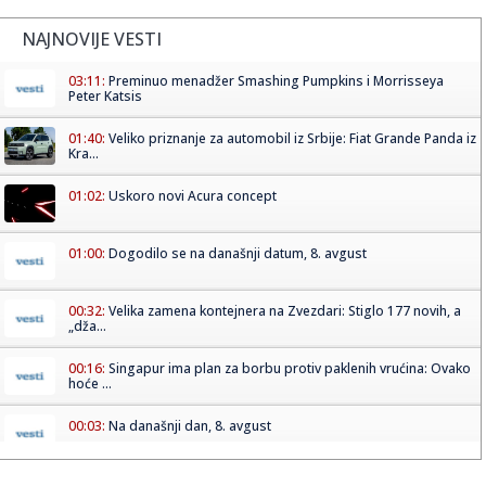
NAJNOVIJE VESTI
03:11:
Preminuo menadžer Smashing Pumpkins i Morrisseya
Peter Katsis
01:40:
Veliko priznanje za automobil iz Srbije: Fiat Grande Panda iz
Kra...
01:02:
Uskoro novi Acura concept
01:00:
Dogodilo se na današnji datum, 8. avgust
00:32:
Velika zamena kontejnera na Zvezdari: Stiglo 177 novih, a
„dža...
00:16:
Singapur ima plan za borbu protiv paklenih vrućina: Ovako
hoće ...
00:03:
Na današnji dan, 8. avgust
00:03:
Volkswagen menja poslovnu strategiju u SAD