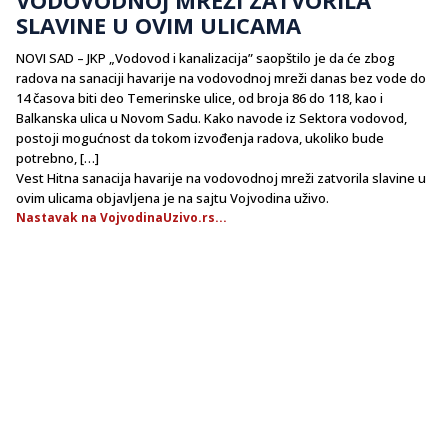
SLAVINE U OVIM ULICAMA
NOVI SAD – JKP „Vodovod i kanalizacija” saopštilo je da će zbog
radova na sanaciji havarije na vodovodnoj mreži danas bez vode do
14 časova biti deo Temerinske ulice, od broja 86 do 118, kao i
Balkanska ulica u Novom Sadu. Kako navode iz Sektora vodovod,
postoji mogućnost da tokom izvođenja radova, ukoliko bude
potrebno, […]
Vest Hitna sanacija havarije na vodovodnoj mreži zatvorila slavine u
ovim ulicama objavljena je na sajtu Vojvodina uživo.
Nastavak na VojvodinaUzivo.rs...