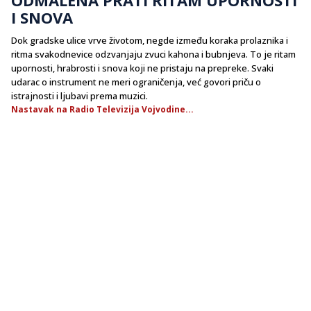
I SNOVA
Dok gradske ulice vrve životom, negde između koraka prolaznika i
ritma svakodnevice odzvanjaju zvuci kahona i bubnjeva. To je ritam
upornosti, hrabrosti i snova koji ne pristaju na prepreke. Svaki
udarac o instrument ne meri ograničenja, već govori priču o
istrajnosti i ljubavi prema muzici.
Nastavak na Radio Televizija Vojvodine...