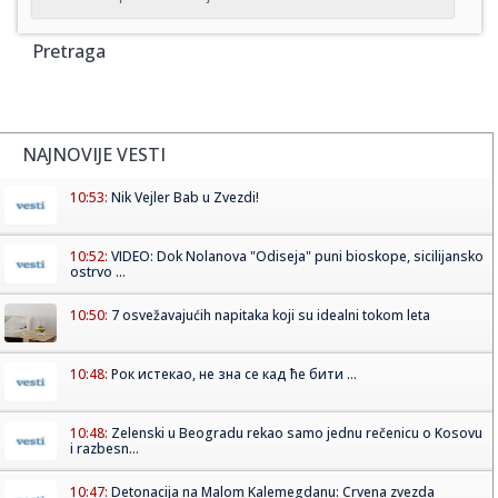
Pretraga
NAJNOVIJE VESTI
10:53:
Nik Vejler Bab u Zvezdi!
10:52:
VIDEO: Dok Nolanova "Odiseja" puni bioskope, sicilijansko
ostrvo ...
10:50:
7 osvežavajućih napitaka koji su idealni tokom leta
10:48:
Рок истекао, не зна се кад ће бити ...
10:48:
Zelenski u Beogradu rekao samo jednu rečenicu o Kosovu
i razbesn...
10:47:
Detonacija na Malom Kalemegdanu: Crvena zvezda