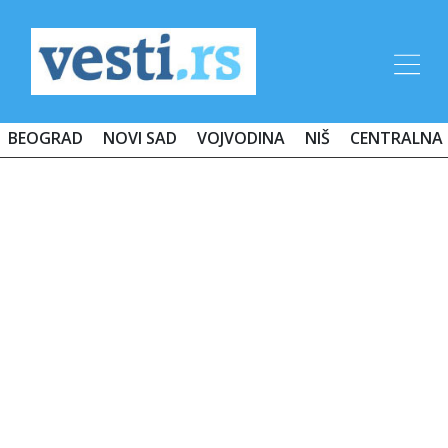
BEOGRAD
NOVI SAD
VOJVODINA
NIŠ
CENTRALNA 