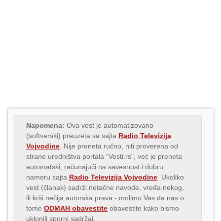
Napomena:
Ova vest je automatizovano
(softverski) preuzeta sa sajta
Radio Televizija
Vojvodine
. Nije preneta ručno, niti proverena od
strane uredništva portala "Vesti.rs", već je preneta
automatski, računajući na savesnost i dobru
nameru sajta
Radio Televizija Vojvodine
. Ukoliko
vest (članak) sadrži netačne navode, vređa nekog,
ili krši nečija autorska prava - molimo Vas da nas o
tome
ODMAH obavestite
obavestite kako bismo
uklonili sporni sadržaj.