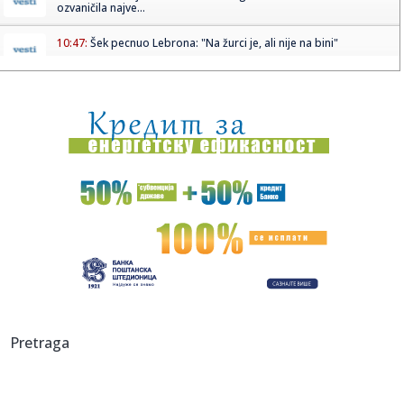
ozvaničila najve...
10:47:
Šek pecnuo Lebrona: "Na žurci je, ali nije na bini"
10:44:
Насукала се једрилица на Наксосу, ...
10:45:
Haos u emisiji "Narod pita": Maja brutalno udarila na
Staniju, pa...
10:44:
Nemački novinar ponizio Georgieva: "Drago mi je da
veruješ u sv...
10:40:
Мина Станковић: Увек улазим у трку ...
10:42:
FOTO, VIDEO: Kod Koloseuma otkrivena građevina iz
drugog veka - ...
10:40:
Dačić: Vatrgasci-spasioci danima rade u teškim uslovima,
Pretraga
neće...
10:38:
Анализирана вода са јавних чесми: ...