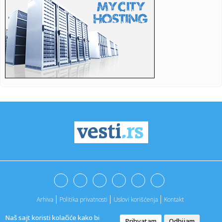
normaln...
17:23:
NOVI MILIONSKI TRANSFER OFK BEOGRADA: Aleksa
Cvetković odlazi u ...
17:23:
Murinja brine Bernardo Silva: Jadnik je u prilično lošem fizi...
17:17:
Samardžić postigao golčinu, pa opisao majstoriju
17:17:
Vladimir Galić: Svi kapaciteti su na terenu, prioritet su
ljudsk...
17:16:
Boris Brejcha i aktuelna pobjednica "Evrovizije" Dara stižu
na "...
17:14:
Drama u Parizu! Starija žena ušetala u crkvu sa dve granate!
17:12:
Novi podaci o ulozi Vučićevog savetnika Ajnhorna u aferi
Katarg...
Arhiva
Politika privatnosti
Uslovi korišćenja
Kontakt
17:09:
Blokaderi u Višnjičkoj banji skupljaju pomoć za
vatrogasce;Na ...
Naš sajt koristi kolačiće kako bi
Prihvatam
Odbijam