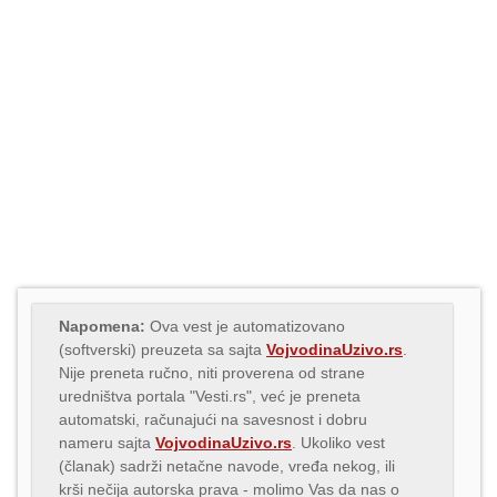
Napomena:
Ova vest je automatizovano
(softverski) preuzeta sa sajta
VojvodinaUzivo.rs
.
Nije preneta ručno, niti proverena od strane
uredništva portala "Vesti.rs", već je preneta
automatski, računajući na savesnost i dobru
nameru sajta
VojvodinaUzivo.rs
. Ukoliko vest
(članak) sadrži netačne navode, vređa nekog, ili
krši nečija autorska prava - molimo Vas da nas o