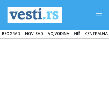
BEOGRAD
NOVI SAD
VOJVODINA
NIŠ
CENTRALNA 