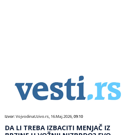
Izvor:
VojvodinaUzivo.rs
,
16.Maj.2026
, 09:10
DA LI TREBA IZBACITI MENJAČ IZ
BRZINE U VOŽNJI NIZBRDO? EVO