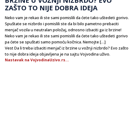
ZAŠTO TO NIJE DOBRA IDEJA
Neko vam je rekao ili ste sami pomislili da ćete tako uštedeti gorivo.
Spuštate se nizbrdo i pomislili ste da bi bilo pametno prebaciti
menjač vozila u neutralan položaj, odnosno izbaciti ga iz brzine!
Neko vam je rekao ili ste sami pomislili da ćete tako uštedeti gorivo
pa ćete se spuštati samo pomoću kočnica. Nemojte […]
Vest Da li treba izbaciti menjač iz brzine u vožnji nizbrdo? Evo zašto
to nije dobra ideja objavljena je na sajtu Vojvodina uživo.
Nastavak na VojvodinaUzivo.rs...