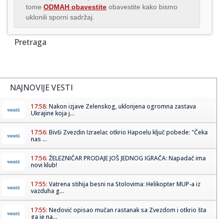
tome
ODMAH obavestite
obavestite kako bismo
uklonili sporni sadržaj.
Pretraga
NAJNOVIJE VESTI
17:58:
Nakon izjave Zelenskog, uklonjena ogromna zastava
Ukrajine koja j...
17:56:
Bivši Zvezdin Izraelac otkrio Hapoelu ključ pobede: "Čeka
nas ...
17:56:
ŽELEZNIČAR PRODAJE JOŠ JEDNOG IGRAČA: Napadač ima
novi klub!
17:55:
Vatrena stihija besni na Stolovima: Helikopter MUP-a iz
vazduha g...
17:55:
Nedović opisao mučan rastanak sa Zvezdom i otkrio šta
ga je na...