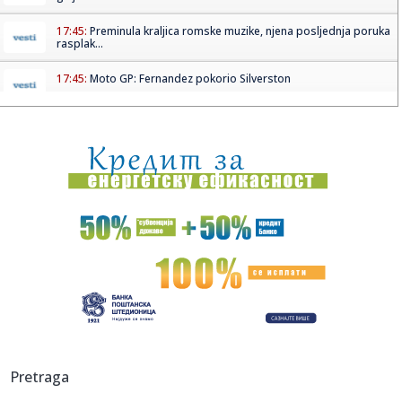
17:45:
Preminula kraljica romske muzike, njena posljednja poruka
rasplak...
17:45:
Moto GP: Fernandez pokorio Silverston
17:43:
Vučić u podkastu kod Matijasa Defnera: "Srbija nije
marioneta n...
17:43:
Stanković pred Hapoel: U utorak nam je potreban svaki
glas
17:43:
Kiton Volas novi igrač Makabija, potpisao dvogodišnji
ugovor
17:39:
Filmska pljačka u Budvi: Maskirani razbojnici odnijeli oko
320.0...
17:39:
Kurtinović o digitalnom nasilju: Potrebna bolja zakonska
zaštit...
17:39:
Novi incident u Hrvatskoj: Voz prošao kroz crveno,
Pretraga
reagovali u p...