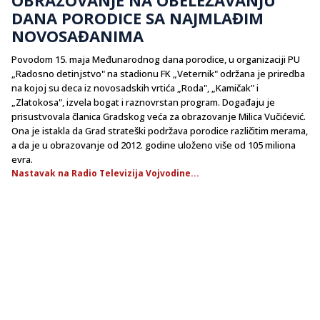
DANA PORODICE SA NAJMLAĐIM
NOVOSAĐANIMA
Povodom 15. maja Međunarodnog dana porodice, u organizaciji PU
„Radosno detinjstvo" na stadionu FK „Veternik" održana je priredba
na kojoj su deca iz novosadskih vrtića „Roda", „Kamičak" i
„Zlatokosa", izvela bogat i raznovrstan program. Događaju je
prisustvovala članica Gradskog veća za obrazovanje Milica Vučićević.
Ona je istakla da Grad strateški podržava porodice različitim merama,
a da je u obrazovanje od 2012. godine uloženo više od 105 miliona
evra.
Nastavak na Radio Televizija Vojvodine...