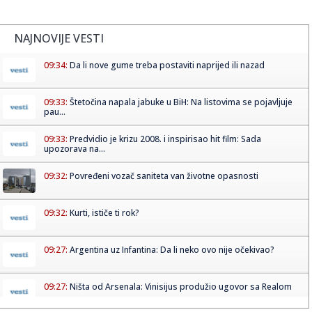
NAJNOVIJE VESTI
09:34:
Da li nove gume treba postaviti naprijed ili nazad
09:33:
Štetočina napala jabuke u BiH: Na listovima se pojavljuje
pau...
09:33:
Predvidio je krizu 2008. i inspirisao hit film: Sada
upozorava na...
09:32:
Povređeni vozač saniteta van životne opasnosti
09:32:
Kurti, ističe ti rok?
09:27:
Argentina uz Infantina: Da li neko ovo nije očekivao?
09:27:
Ništa od Arsenala: Vinisijus produžio ugovor sa Realom