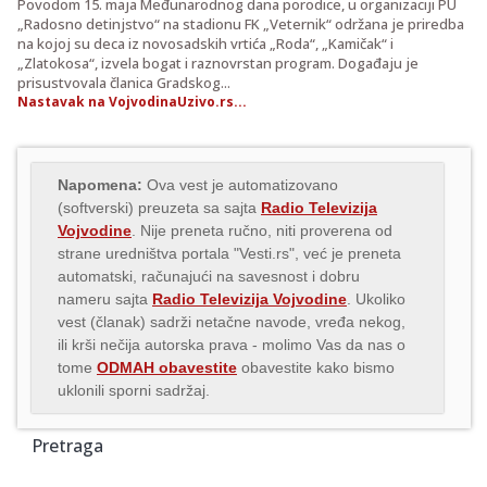
Povodom 15. maja Međunarodnog dana porodice, u organizaciji PU
„Radosno detinjstvo“ na stadionu FK „Veternik“ održana je priredba
na kojoj su deca iz novosadskih vrtića „Roda“, „Kamičak“ i
„Zlatokosa“, izvela bogat i raznovrstan program. Događaju je
prisustvovala članica Gradskog...
Nastavak na VojvodinaUzivo.rs...
Napomena:
Ova vest je automatizovano
(softverski) preuzeta sa sajta
Radio Televizija
Vojvodine
. Nije preneta ručno, niti proverena od
strane uredništva portala "Vesti.rs", već je preneta
automatski, računajući na savesnost i dobru
nameru sajta
Radio Televizija Vojvodine
. Ukoliko
vest (članak) sadrži netačne navode, vređa nekog,
ili krši nečija autorska prava - molimo Vas da nas o
tome
ODMAH obavestite
obavestite kako bismo
uklonili sporni sadržaj.
Pretraga