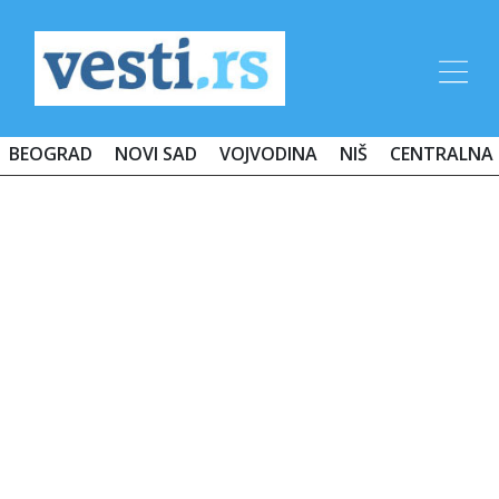
BEOGRAD
NOVI SAD
VOJVODINA
NIŠ
CENTRALNA 