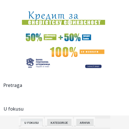
09:26:
Argentina podržala Infantina: Niko nije iznenađen ovim
potezom!
09:25:
"Interesantno – baš Đoković predlaže da se skrate mečevi"
09:25:
Špansko čudo ponovo "uzelo meru" Muzetiju VIDEO
09:25:
BIRODI: Vučićeva najava potvrđuje potrebu za razdvajanjem
pred...
09:24:
Filipine pogodio zemljotres jačine 5,8 stepeni
09:23:
Brat Anđeline Džoli priznao da je gej: Oglasio se pismom
Pretraga
sa biv...
09:23:
KOSTOV NA IZLAZNIM VRATIMA: Velikan baš zagrizao za
Zvezdinog bi...
U fokusu
09:21:
Без воде Петроварадинска тврђава
U FOKUSU
KATEGORIJE
ARHIVA
09:20:
SRCE Vranje: Sport u istorijskoj krizi