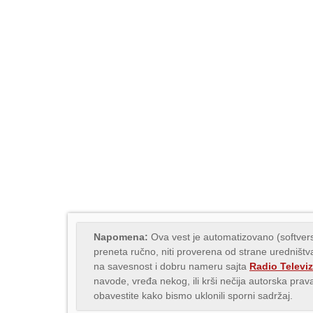
Napomena:
Ova vest je automatizovano (softvers
preneta ručno, niti proverena od strane uredništva
na savesnost i dobru nameru sajta
Radio Televiz
navode, vređa nekog, ili krši nečija autorska pr
obavestite kako bismo uklonili sporni sadržaj.