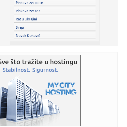
07:24:
Recept koji od bataka pravi gurmansko jelo
Pinkove zvezdice
Pinkove zvezde
07:23:
Everton doveo Kristijana Nergora: Iskusni Danac stigao iz
Rat u Ukrajini
Arsenal...
Sirija
07:23:
Šelton, Fonseka, Muzeti i Rud u trećem kolu u Montrealu
Novak Đoković
07:21:
AMSS izdao upozorenje – spremite se na gužve
07:21:
Suša prži usjeve u BiH, neizbježno poskupljenje hrane
07:21:
Smanjena proizvodnja struje u BiH, nema nestašica ni
poskupljenj...
07:20:
Najbogatije selo u Evropi nalazi se nadomak Srbije: Nižu
se pala...
07:18:
Vanredna situacija u delu opštine Kovin zbog požara u
Deliblats...
07:18:
Težak udes u Beogradu; Motociklista i suvozač teško
povređeni