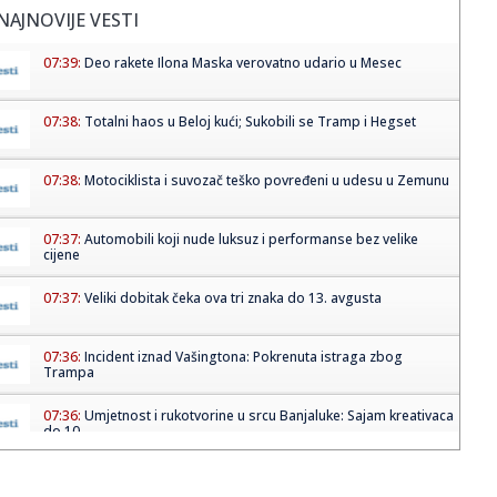
NAJNOVIJE VESTI
07:39:
Deo rakete Ilona Maska verovatno udario u Mesec
07:38:
Totalni haos u Beloj kući; Sukobili se Tramp i Hegset
07:38:
Motociklista i suvozač teško povređeni u udesu u Zemunu
07:37:
Automobili koji nude luksuz i performanse bez velike
cijene
07:37:
Veliki dobitak čeka ova tri znaka do 13. avgusta
07:36:
Incident iznad Vašingtona: Pokrenuta istraga zbog
Trampa
07:36:
Umjetnost i rukotvorine u srcu Banjaluke: Sajam kreativaca
do 10....
07:36:
Hirošima obilježila 81. godišnjicu atomskog
bombardovanja