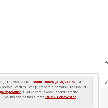
P
U
ki) preuzeta sa sajta
Radio Televizija Vojvodine
. Nije
 portala "Vesti.rs", već je preneta automatski, računajući
ija Vojvodine
. Ukoliko vest (članak) sadrži netačne
ava - molimo Vas da nas o tome
ODMAH obavestite