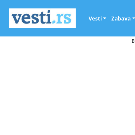
Vesti
Zabava
B