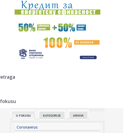
07:36:
Boravak Elfete Veseli na slobodi sumrak pravosuđa u BiH
07:32:
Tom Holand obara rekorde: "Spajdermen" mu doneo
honorar od kojeg ...
07:31:
Планирана искључења струје за ...
07:31:
Sedma godina kampa "Srbija te zove": Vučić danas
dočekuje mlad...
07:29:
FOTO: Prerušio se u Smrt i posmatrao pacijente bolnice,
retraga
pa uhap...
07:27:
Gof, Ribakina, Pegula i Jović u trećem kolu Toronta
 fokusu
07:26:
Infantino se pokajao i izvinio, ali ne napušta predsedničko
mes...
U FOKUSU
KATEGORIJE
ARHIVA
07:25:
Vučić danas na dočeku pripadnika MUP-a koji su
učestvovali u ...
Coronavirus