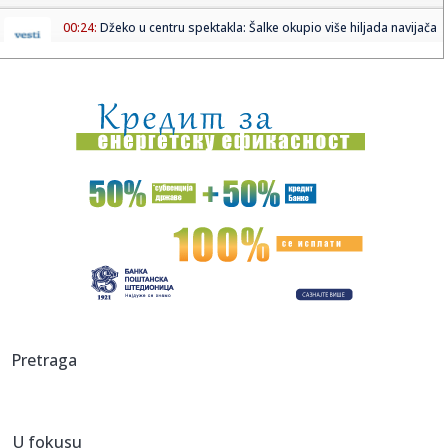
00:24:
Džeko u centru spektakla: Šalke okupio više hiljada navijača
00:24:
Bez golova u Hercegovini: Široki i Sloga, Sarajevo i Radnik
remi...
00:20:
Đura Đ. Trajković br. 26: Plejlista za sivu zonu (Fontaines
D....
00:17:
Velika akcija tokom noći i ranog jutra u Beogradu: Ekipe
izlaze ...
00:02:
Na današnji dan, 9. avgust
23:54:
TEŽAK UDARAC ZA HETAFE PRED EVROPU: Važan igrač
završio sezon...
23:46:
Bivši igrač Barselone ide u Los Anđeles
Pretraga
23:45:
Izgubili ste pasoš usred odmora? Ne paničite: Ovo su
koraci koj...
U fokusu