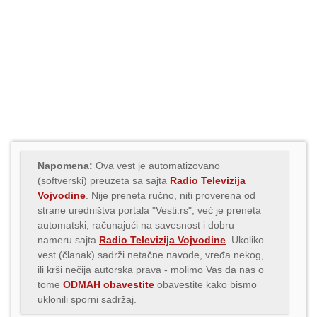
Napomena:
Ova vest je automatizovano
(softverski) preuzeta sa sajta
Radio Televizija
Vojvodine
. Nije preneta ručno, niti proverena od
strane uredništva portala "Vesti.rs", već je preneta
automatski, računajući na savesnost i dobru
nameru sajta
Radio Televizija Vojvodine
. Ukoliko
vest (članak) sadrži netačne navode, vređa nekog,
ili krši nečija autorska prava - molimo Vas da nas o
tome
ODMAH obavestite
obavestite kako bismo
uklonili sporni sadržaj.