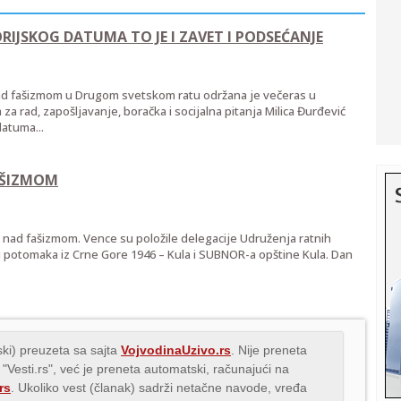
ORIJSKOG DATUMA TO JE I ZAVET I PODSEĆANJE
 fašizmom u Drugom svetskom ratu održana je večeras u
 rad, zapošljavanje, boračka i socijalna pitanja Milica Đurđević
datuma...
FAŠIZMOM
nad fašizmom. Vence su položile delegacije Udruženja ratnih
 i potomaka iz Crne Gore 1946 – Kula i SUBNOR-a opštine Kula. Dan
ki) preuzeta sa sajta
VojvodinaUzivo.rs
. Nije preneta
 "Vesti.rs", već je preneta automatski, računajući na
rs
. Ukoliko vest (članak) sadrži netačne navode, vređa