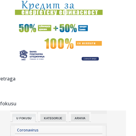
14:50:
Nema predaha za Orbana u Guči: Sa čuvenim majstorom
trube nazdr...
14:50:
Paraziti koji možda baš sada žive u vašem telu
14:50:
Milivojević najavljuje da će kada pobede u Beogradu
slaviti uz ...
14:50:
Iran se priprema za nove izazove: Pezeškijan se sastao sa
Hamnei...
14:48:
FONSEKA PECNUO NOVAKA ZBOG GODINA: Brazilac se
retraga
našalio na Đokov...
14:48:
Može li neprijatelj Rusije biti prijatelj Srbije?
 fokusu
14:46:
Bez struje i bez vode u Beogradu, 10. avgust 2026.
U FOKUSU
KATEGORIJE
ARHIVA
14:46:
VIDEO: Ugrožene drevne sudanske piramide Meroe
Coronavirus