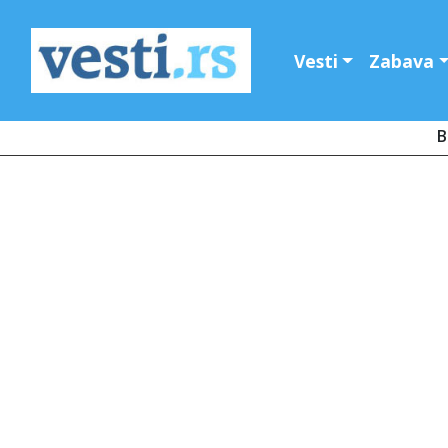
Vesti
Zabava
B