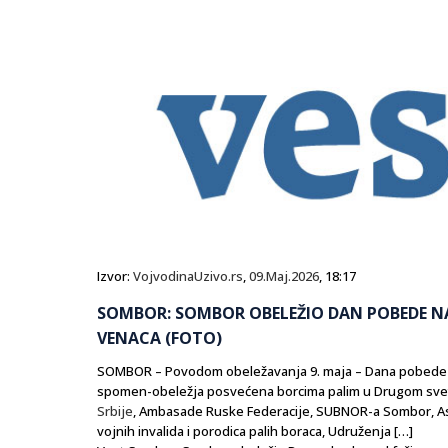
Izvor:
VojvodinaUzivo.rs
,
09.Maj.2026
, 18:17
SOMBOR: SOMBOR OBELEŽIO DAN POBEDE 
VENACA (FOTO)
SOMBOR – Povodom obeležavanja 9. maja – Dana pobede n
spomen-obeležja posvećena borcima palim u Drugom svets
Srbije
, Ambasade Ruske Federacije, SUBNOR-a Sombor, As
vojnih invalida i porodica palih boraca, Udruženja […]