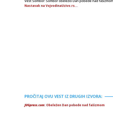
Vest Sombor: Sombor obeležio Dan pobede nad fašizmom p
Nastavak na VojvodinaUzivo.rs...
PROČITAJ OVU VEST IZ DRUGIH IZVORA:
JUGpress.com
: Obeležen Dan pobede nad fašizmom