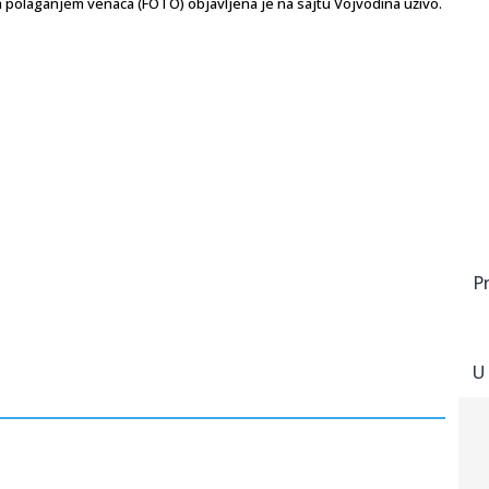
olaganjem venaca (FOTO) objavljena je na sajtu Vojvodina uživo.
P
U