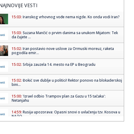
NAJNOVIJE VESTI
15:03:
Iranskog vrhovnog vođe nema nigde. Ko onda vodi Iran?
15:03:
Suzana Mančić o prvim danima sa unukom Mijatom: Tek
da čujete ...
15:02:
Iran postavio nove uslove za Ormuski moreuz, raketa
pogodila emir...
15:02:
Srbija zauzela 14. mesto na EP u Beogradu
15:02:
Đokić sve dublje u politici! Rektor ponovo na blokaderskoj
bini...
15:00:
'Izrael odbio Trampov plan za Gazu u 15 tačaka':
Netanjahu
14:59:
Rusija upozorava: Opasni snovi o uvlačenju tzv. Kosova u
NATO
14:53:
Novi poraz Orlića na EP: Srbija bez pobede završila
grupnu fazu...