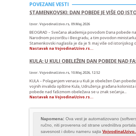
POVEZANE VESTI
STAMENKOVSKI: DAN POBEDE JE VIŠE OD IST
Izvor:
VojvodinaUzivo.rs
, 09.Maj.2026
BEOGRAD – Svečana akademija povodom Dana pobede nad
Narodnom pozorištu i Beogradu, a tim povodon ministarka za
Stamenkovski naglasila je da je 9. maj više od istorijskog 
Nastavak na VojvodinaUzivo.rs...
KULA: U KULI OBELEŽEN DAN POBEDE NAD 
Izvor:
VojvodinaUzivo.rs
,
10.Maj.2026
, 12:52
KULA – Polaganjem venaca u Kuli je obeležen Dan pobede 
vojnih invalida opštine Kula, Udruženja građana kolonista
pobede nad fašizmom obeležava se u znak sećanja...
Nastavak na VojvodinaUzivo.rs...
Napomena:
Ova vest je automatizovano (softvers
ručno, niti proverena od strane uredništva portala
savesnost i dobru nameru sajta
VojvodinaUzivo.