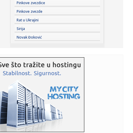
14:46:
Igraće sa Partizanom: Poznata ekipa dolazi u Beograd!
Pinkove zvezdice
Pinkove zvezde
14:46:
Silverston pripada Fernandesu
Rat u Ukrajini
Sirija
14:45:
Velika promena stiže na puteve Srbije: Policajci dobijaju
Novak Đoković
posebn...
14:35:
Изложба Весне Хаби „Светлост” од 10...
14:37:
Blokaderski mediji tuguju: Hromos gasi proizvodnju u
Zagrebu, deo...
14:34:
Sahrane i kremacije u Beogradu, 10. avgust 2026.
14:32:
Bešiktaš i Vlahović – prvi pozitivni signali Srbina
14:31:
Vučić o izborima i blokaderima: Ako pobede, čestitaću im,
ali...
14:31:
Vučić: Služim samo Srbiji, naučite to jedanput