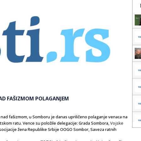
NAD FAŠIZMOM POLAGANJEM
ad fašizmom, u Somboru je danas upriličeno polaganje venaca na
kom ratu. Vence su položile delegacije: Grada Sombora,
Vojske
ocijacije žena Republike Srbije OOGO Sombor, Saveza ratnih