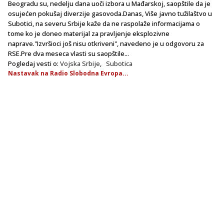
Beogradu su, nedelju dana uoči izbora u Mađarskoj, saopštile da je
osujećen pokušaj diverzije gasovoda.Danas, Više javno tužilaštvo u
Subotici, na severu Srbije kaže da ne raspolaže informacijama o
tome ko je doneo materijal za pravljenje eksplozivne
naprave."Izvršioci još nisu otkriveni", navedeno je u odgovoru za
RSE.Pre dva meseca vlasti su saopštile...
Pogledaj vesti o:
Vojska Srbije
,
Subotica
Nastavak na Radio Slobodna Evropa...