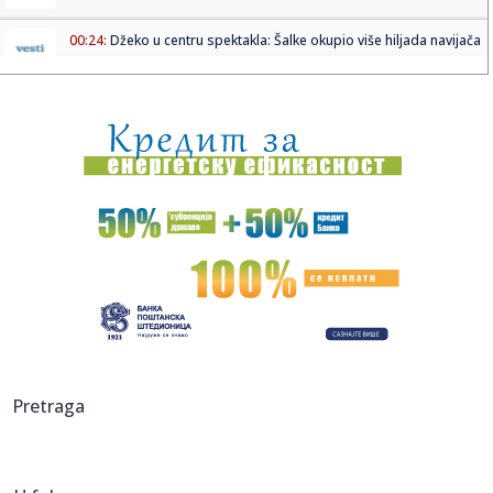
00:24:
Džeko u centru spektakla: Šalke okupio više hiljada navijača
00:24:
Bez golova u Hercegovini: Široki i Sloga, Sarajevo i Radnik
remi...
00:20:
Đura Đ. Trajković br. 26: Plejlista za sivu zonu (Fontaines
D....
00:17:
Velika akcija tokom noći i ranog jutra u Beogradu: Ekipe
izlaze ...
00:02:
Na današnji dan, 9. avgust
23:54:
TEŽAK UDARAC ZA HETAFE PRED EVROPU: Važan igrač
završio sezon...
23:46:
Bivši igrač Barselone ide u Los Anđeles
Pretraga
23:45:
Izgubili ste pasoš usred odmora? Ne paničite: Ovo su
koraci koj...