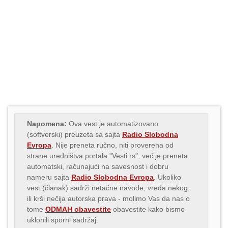
Napomena:
Ova vest je automatizovano
(softverski) preuzeta sa sajta
Radio Slobodna
Evropa
. Nije preneta ručno, niti proverena od
strane uredništva portala "Vesti.rs", već je preneta
automatski, računajući na savesnost i dobru
nameru sajta
Radio Slobodna Evropa
. Ukoliko
vest (članak) sadrži netačne navode, vređa nekog,
ili krši nečija autorska prava - molimo Vas da nas o
tome
ODMAH obavestite
obavestite kako bismo
uklonili sporni sadržaj.