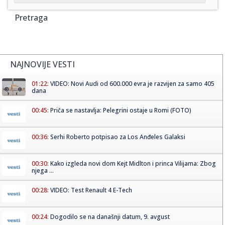
Pretraga
NAJNOVIJE VESTI
01:22:
VIDEO: Novi Audi od 600.000 evra je razvijen za samo 405
dana
00:45:
Priča se nastavlja: Pelegrini ostaje u Romi (FOTO)
00:36:
Serhi Roberto potpisao za Los Anđeles Galaksi
00:30:
Kako izgleda novi dom Kejt Midlton i princa Vilijama: Zbog
njega ...
00:28:
VIDEO: Test Renault 4 E-Tech
00:24:
Dogodilo se na današnji datum, 9. avgust