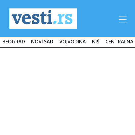
BEOGRAD
NOVI SAD
VOJVODINA
NIŠ
CENTRALNA 