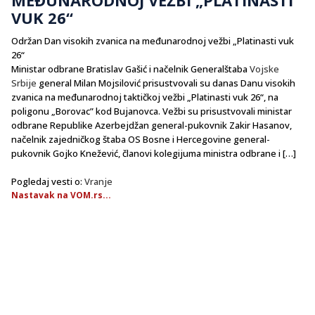
VUK 26“
Održan Dan visokih zvanica na međunarodnoj vežbi „Platinasti vuk
26“
Ministar odbrane Bratislav Gašić i načelnik Generalštaba
Vojske
Srbije
general Milan Mojsilović prisustvovali su danas Danu visokih
zvanica na međunarodnoj taktičkoj vežbi „Platinasti vuk 26“, na
poligonu „Borovac” kod Bujanovca. Vežbi su prisustvovali ministar
odbrane Republike Azerbejdžan general-pukovnik Zakir Hasanov,
načelnik zajedničkog štaba OS Bosne i Hercegovine general-
pukovnik Gojko Knežević, članovi kolegijuma ministra odbrane i […]
Pogledaj vesti o:
Vranje
Nastavak na VOM.rs...