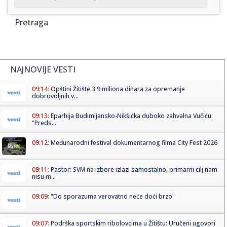
Pretraga
NAJNOVIJE VESTI
09:14:
Opštini Žitište 3,9 miliona dinara za opremanje
dobrovoljnih v...
09:13:
Eparhija Budimljansko-Nikšićka duboko zahvalna Vučiću:
"Preds...
09:12:
Međunarodni festival dokumentarnog filma City Fest 2026
09:11:
Pastor: SVM na izbore izlazi samostalno, primarni cilj nam
nisu m...
09:09:
"Do sporazuma verovatno neće doći brzo"
09:07:
Podrška sportskim ribolovcima u Žitištu: Uručeni ugovori