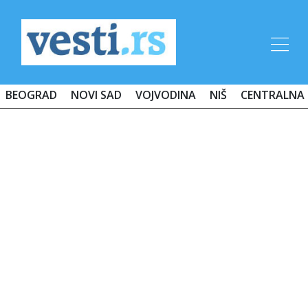
BEOGRAD
NOVI SAD
VOJVODINA
NIŠ
CENTRALNA 