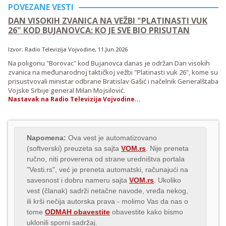
POVEZANE VESTI
DAN VISOKIH ZVANICA NA VEŽBI "PLATINASTI VUK
26" KOD BUJANOVCA: KO JE SVE BIO PRISUTAN
Izvor:
Radio Televizija Vojvodine
, 11.Jun.2026
Na poligonu "Borovac" kod Bujanovca danas je održan Dan visokih
zvanica na međunarodnoj taktičkoj vežbi "Platinasti vuk 26", kome su
prisustvovali ministar odbrane Bratislav Gašić i načelnik Generalštaba
Vojske Srbije general Milan Mojsilović.
Nastavak na Radio Televizija Vojvodine...
Napomena:
Ova vest je automatizovano
(softverski) preuzeta sa sajta
VOM.rs
. Nije preneta
ručno, niti proverena od strane uredništva portala
"Vesti.rs", već je preneta automatski, računajući na
savesnost i dobru nameru sajta
VOM.rs
. Ukoliko
vest (članak) sadrži netačne navode, vređa nekog,
ili krši nečija autorska prava - molimo Vas da nas o
tome
ODMAH obavestite
obavestite kako bismo
uklonili sporni sadržaj.