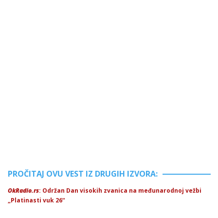
PROČITAJ OVU VEST IZ DRUGIH IZVORA:
OkRadio.rs
: Održan Dan visokih zvanica na međunarodnoj vežbi
„Platinasti vuk 26“