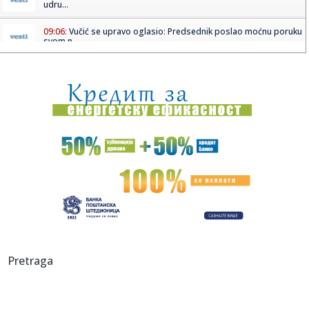
udru...
09:06:
Vučić se upravo oglasio: Predsednik poslao moćnu poruku
svom n...
09:06:
Sombor/Odžaci: Obustavljena plovidba na kanalima DTD
09:03:
Mesi preboleo Mundijal i zablistao u klupskom dresu
VIDEO
09:03:
Lovćenac: Dobrovoljno davanje krvi u Lovćencu
09:03:
Gde su nestali automobili za 10.000 evra? Pre samo 10
godina mogl...
09:03:
Nemački penzioneri rade i do 74 godine
09:01:
Pl@ža – Ljubljana – Gala Hala, Metelkova (Ljubljana) – 29....
Pretraga
09:01:
Ćirović: Nizak vodostaj je opterećenje za sistem, voda da
se r...