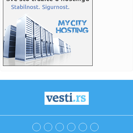
ukla...
20:04:
Kostić predstavljen u Ajndhovenu: Kada je stigao poziv,
odmah sa...
20:00:
Iran priprema zakon koji bi neprijateljskim brodovima
zabranio pr...
20:00:
Počela inspekcijska kontrola neracionalne potrošnje vode
u Br...
20:00:
Tukovi poslije godina straha dobili zaštitu: Zid čuva naselje
o...
20:00:
Mještani blokirali magistralni put i poslali jasnu poruku: "Na
4...
20:00:
Veliki proizvođač telefona na "crnoj listi"
20:00:
(SASTAVI) ILIĆ OTVORIO KARTE: Jedna stvar odmah upada
u oči pre...
19:59:
Zelenski presekao: Smenjeni su