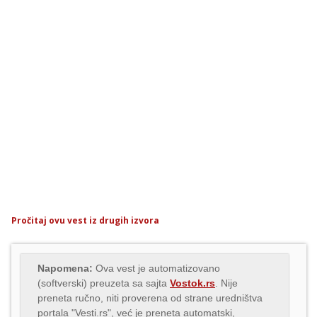
Pročitaj ovu vest iz drugih izvora
Napomena:
Ova vest je automatizovano
(softverski) preuzeta sa sajta
Vostok.rs
. Nije
preneta ručno, niti proverena od strane uredništva
portala "Vesti.rs", već je preneta automatski,