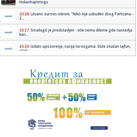
Hokenhajmringu
20:28:
Litvanci surovo iskreni: "Niko nije uzbuđen zbog Partizana –
Z...
20:27:
Smailagić je predstavljen - više nema dileme gde nastavlja
kari...
20:26:
Izdato upozorenje, nacija na nogama: Stiže snažan tajfun,
oček...
20:22:
Rusi žestoko napali; Sve gori – na udaru i Nemci
FOTO/VIDEO
20:21:
Stoner o Banjaji: "Žao mi je"
20:21:
SRBIN UTIŠAO SOLUN: Za ovo mu je bilo potrebno samo
16 sekundi!
20:20:
Izbor novog visokog predstavnika u BiH posle oktobarskih
opštih ...
20:14:
Brza pruga između Beograda i Budimpešte najavljena za
jesen