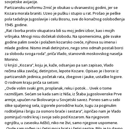
sovjetske avijacije.
Partizansku uniformu Zrnić je obukao u dvanaestoj godini, jer se
Kozara morala braniti. Uzeo je pušku i stupio u rat. Prošao je peške
pola tadašnje Jugoslavije i celu Bosnu, sve do konačnog oslobođenja
1945. godine.
„Rat i borba protiv okupatora bili su moj jedini izbor, kao i mojih
vršnjaka. Mnogi nisu dočekali slobodu. Na spomenicima, gde svake
godine palim sveće i polažem kozarsko cveće, njihova su imena i
mlade godine. Nismo imali detinjstvo, nego smo odmah postali borci
za slobodu svoga roda”, priča Vlado, stanovnik moskovskog naselja
Monino.
U knjizi „Kozara”, koju je, kaže, odsanjao pa san zapisao, Vlado
rečima slika zavičaj, detinjstvo, lepote Kozare. Opisao je i borce iz
partizanskih jedinica, početak rata, zbegove i jauke, ustaške logore.
O rodnom kraju priča sa setom:
„Ovde volim svaki grm, proplanak, reku i potok… Uvek o tome
razmišljam. Sećam se kada sam iz Niša, iz Štaba jugoslovenske Prve
armije, upućen na školovanje u Sovjetski savez. Poneo sam u sebi
slike spaljenog sela, izgorele porodične kuće, tugu za poginulim
roditeljima i brigu za osmoro braće i sestara”, ispričao nam je Vlado
pominjući rodni kraj i svoje selo pod Kozarom. Na njegovom
ognjištu, u zaseoku Adžići, niko ne živi, samo njegove uspomene.
„Ovde sam rođen ja i četiri moja brata i četiri sestre. Bilo je to davno.