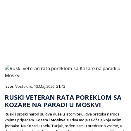
Izvor:
Vostok.rs
,
13.Maj.2026
, 21:42
RUSKI VETERAN RATA POREKLOM SA
KOZARE NA PARADI U MOSKVI
Ruski i srpski narod su dve duše u istom telu, dva bratska naroda
kojima pripadam. Kozara i
Moskva
su dva moja zavičaja koja volim
jednako. Na Kozari, u selu Turjak, rođen sam u predratno vreme, u