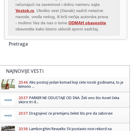
računajući na savesnost i dobru nameru sajta
Vostok.rs
. Ukoliko vest (članak) sadrži netačne
navode, vređa nekog, ili krši nečija autorska prava
- molimo Vas da nas o tome
ODMAH obavestite
obavestite kako bismo uklonili sporni sadržaj.
Pretraga
NAJNOVIJE VESTI
20:44:
Ako postoji jedan komad koji ćete nositi godinama, to je
kimono ...
20:37:
PARKER NE ODUSTAJE OD SNA: Želi ono što Asvel čeka
skoro tri d...
20:37:
Dragojević će premijeru želeti što pre da zaboravi
20:36:
Lamborghini Revuelto SV postavio novi rekord na