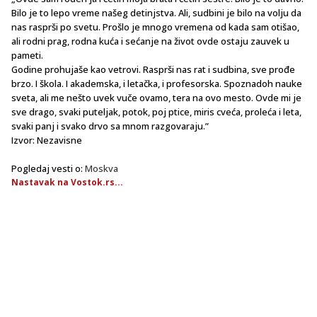
Bilo je to lepo vreme našeg detinjstva. Ali, sudbini je bilo na volju da
nas rasprši po svetu. Prošlo je mnogo vremena od kada sam otišao,
ali rodni prag, rodna kuća i sećanje na život ovde ostaju zauvek u
pameti.
Godine prohujaše kao vetrovi. Rasprši nas rat i sudbina, sve prođe
brzo. I škola. I akademska, i letačka, i profesorska. Spoznadoh nauke
sveta, ali me nešto uvek vuče ovamo, tera na ovo mesto. Ovde mi je
sve drago, svaki puteljak, potok, poj ptice, miris cveća, proleća i leta,
svaki panj i svako drvo sa mnom razgovaraju.”
Izvor: Nezavisne
Pogledaj vesti o:
Moskva
Nastavak na Vostok.rs...