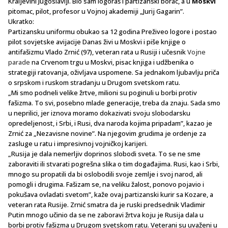
Kraljevini Jugoslaviji. Bio sam logoraš i partizanski borac, a u
Moskvi
pitomac, pilot, profesor u Vojnoj akademiji „Jurij Gagarin”.
Ukratko:
Partizansku uniformu obukao sa 12 godina Preživeo logore i postao
pilot sovjetske avijacije Danas živi u Moskvi i piše knjige o
antifašizmu Vlado Zrnić (97), veteran rata u Rusiji i učesnik
Vojne
parade
na Crvenom trgu u Moskvi, pisac knjiga i udžbenika o
strategiji ratovanja, oživljava uspomene. Sa jednakom ljubavlju priča
o srpskom i ruskom stradanju u Drugom svetskom ratu.
„Mi smo podneli velike žrtve, milioni su poginuli u borbi protiv
fašizma. To svi, posebno mlade generacije, treba da znaju. Sada smo
u neprilici, jer iznova moramo dokazivati svoju slobodarsku
opredeljenost, i Srbi, i Rusi, dva naroda kojima pripadam”, kazao je
Zrnić za „Nezavisne novine”. Na njegovim grudima je ordenje za
zasluge u ratu i impresivnoj vojničkoj karijeri.
„Rusija je dala nemerljiv doprinos slobodi sveta. To se ne sme
zaboraviti ili stvarati pogrešna slika o tim događajima. Rusi, kao i Srbi,
mnogo su propatili da bi oslobodili svoje zemlje i svoj narod, ali
pomogli i drugima. Fašizam se, na veliku žalost, ponovo pojavio i
pokušava ovladati svetom”, kaže ovaj partizanski kurir sa Kozare, a
veteran rata Rusije. Zrnić smatra da je ruski predsednik Vladimir
Putin mnogo učinio da se ne zaboravi žrtva koju je Rusija dala u
borbi protiv fašizma u Drugom svetskom ratu. Veterani su uvaženi u