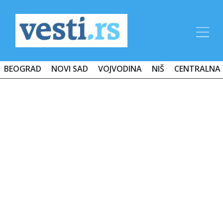
BEOGRAD
NOVI SAD
VOJVODINA
NIŠ
CENTRALNA 