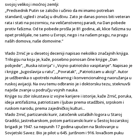
svojoj velikoj i moćnoj zemlji:
„Predsednik Putin se založio i učinio da mi imamo potreban
standard, ugled i značaj u društvu. Zato je danas ponos biti veteran
rata i stati na pozornicu, na veličanstvenoj paradi, na Dan pobede
protiv fašizma. Od te pobede prošla je 81 godina, ali, klice fašizma su
opet proklijale, ne samo u Evropi, nego i na našem pragu, na pragu
naših domova, naše domovine.”
Vlado Zrnić je u desetoj deceniji napisao nekoliko značajnih knjiga.
Trilogiju na koju je, kaže, posebno ponosan čine knjige „Dan
pobjede”, „Ruska istorija” i „Vojno-patriotsko vaspitanje”. Napisao je
i knjige „Jugoslavija u ratu”, „Povratak”, „Patriotizam u akciji”. Autor
je udžbenika o upotrebi nuklearnog i konvencionalnog naoružanja u
ruskoj avijaciji. Na ovu temu odbranio je i doktorsku tezu, steknuvši
najviše zvanje u području vojnih nauka.
Knjige su zbir iskustava iz vojne karijere i istorije, kaže Zrnić, poruka,
ideja antifašizma, patriotizam i ljubav prema otadžbini, srpskom i
ruskom narodu, prema zajedničkoj kulturi...
Vlado Zrnić, partizanski kurir, zatočenik ustaških logora u Staroj
Gradišci, Jastrebarskom, potom partizanski kurir u Šestoj kozarskoj
brigadi je 1947. sa nepunih 17 godina upućen na školovanje u
Sovjetski Savez. Bio je pilot u 645. jurišnom i 916. lovačkom puku