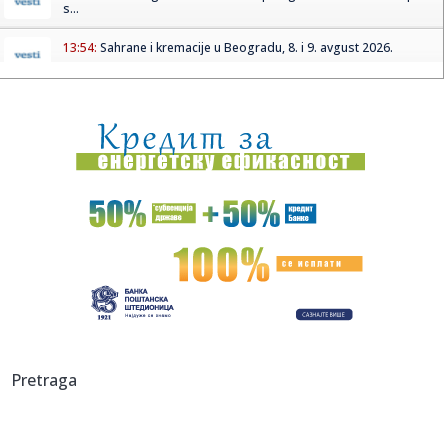
s...
13:54:
Sahrane i kremacije u Beogradu, 8. i 9. avgust 2026.
13:53:
Preokret: Voker još uvek nije igrač Denvera?!
13:53:
Novi studentski dom u Nišu povećava kapacitete za više od
400 ...
13:52:
Rasulo u opoziciji: Janko Baljak napao dojučerašnje
saborce, ...
13:52:
Požar u Deliblatskoj peščari ponovo se razbuktao prema
Šušar...
13:50:
Nizak vodostaj otkrio jezive tajne Dunava: Prvo su ugledali
deo m...
13:49:
Nove cene goriva: Evo koliko sada koštaju benzin i dizel
Pretraga
13:46:
Nesuglasice zbog "Majke Makedonije" u Novom Sadu:
Konačna reč G...