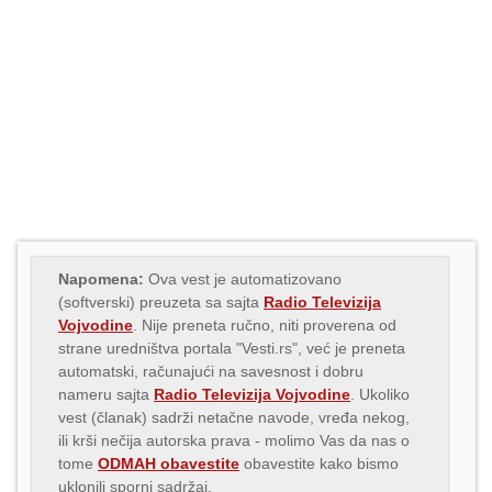
Napomena:
Ova vest je automatizovano
(softverski) preuzeta sa sajta
Radio Televizija
Vojvodine
. Nije preneta ručno, niti proverena od
strane uredništva portala "Vesti.rs", već je preneta
automatski, računajući na savesnost i dobru
nameru sajta
Radio Televizija Vojvodine
. Ukoliko
vest (članak) sadrži netačne navode, vređa nekog,
ili krši nečija autorska prava - molimo Vas da nas o
tome
ODMAH obavestite
obavestite kako bismo
uklonili sporni sadržaj.