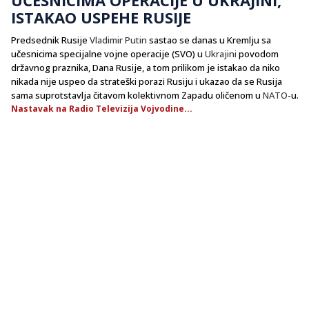
ISTAKAO USPEHE RUSIJE
Predsednik Rusije
Vladimir Putin
sastao se danas u Kremlju sa
učesnicima specijalne vojne operacije (SVO) u
Ukrajini
povodom
državnog praznika, Dana Rusije, a tom prilikom je istakao da niko
nikada nije uspeo da strateški porazi Rusiju i ukazao da se Rusija
sama suprotstavlja čitavom kolektivnom Zapadu oličenom u
NATO
-u.
Nastavak na Radio Televizija Vojvodine...