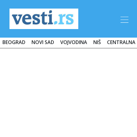
BEOGRAD
NOVI SAD
VOJVODINA
NIŠ
CENTRALNA 