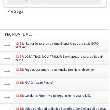
Pretraga
NAJNOVIJE VESTI
13:59:
I Ruma će zaigrati u ritmu Ekspa: U subotu stiže EXPO
karavan
13:57:
VOŠA TRAŽI NOVI TRIJUMF: Savić upozorava pred Radnik –
nema ...
13:55:
Fugees spremaju novu muziku poslije tri decenije
13:55:
NATO napao Rusiju?
13:55:
Laž dana; Piper: "Ko tu koga, niko ne zna" VIDEO
13:55:
Uživo će gledati utakmice Superlige: De Bleker želi da prati