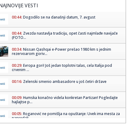
NAJNOVIJE VESTI
00:44:
Dogodilo se na današnji datum, 7. avgust
00:44:
Zvezda nastavlja tradiciju, opet časti najmlađe navijače
(FOTO...
00:34:
Nissan Qashqai e-Power prešao 1980 km s jednim
rezervoarom goriv...
00:29:
Evropa gori! Još jedan toplotni talas, cela Italija pod
crvenim ...
00:16:
Zelenski smenio ambasadore u još četiri države
00:09:
Humska konačno videla konkretan Partizan! Pogledajte
hajlajtse p...
00:05:
Roganović ne pomišlja na opuštanje: Uvek ima mesta za
napredak...
00:04:
Vukotić ne zna ko je Baba: "Vidim da ga svi hvale"