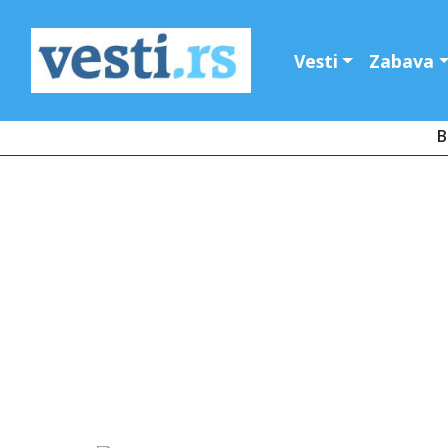
Vesti
Zabava
B