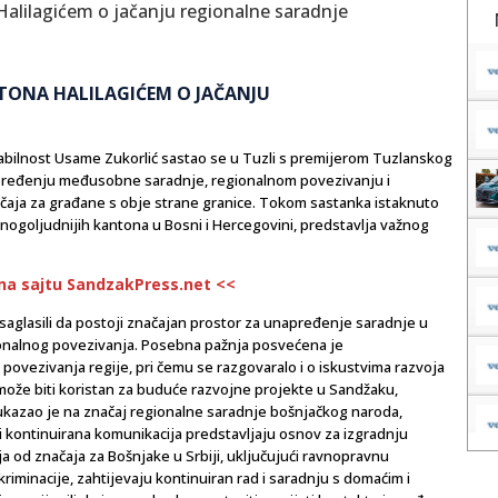
TONA HALILAGIĆEM O JAČANJU
tabilnost Usame Zukorlić sastao se u Tuzli s premijerom Tuzlanskog
apređenju međusobne saradnje, regionalnom povezivanju i
aja za građane s obje strane granice. Tokom sastanka istaknuto
mnogoljudnijih kantona u Bosni i Hercegovini, predstavlja važnog
 na sajtu SandzakPress.net <<
saglasili da postoji značajan prostor za unapređenje saradnje u
ucionalnog povezivanja. Posebna pažnja posvećena je
 povezivanja regije, pri čemu se razgovaralo i o iskustvima razvoja
 može biti koristan za buduće razvojne projekte u Sandžaku,
 ukazao je na značaj regionalne saradnje bošnjačkog naroda,
 kontinuirana komunikacija predstavljaju osnov za izgradnju
ja od značaja za Bošnjake u Srbiji, uključujući ravnopravnu
skriminacije, zahtijevaju kontinuiran rad i saradnju s domaćim i