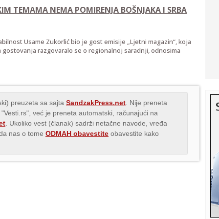
ŠKIM TEMAMA NEMA POMIRENJA BOŠNJAKA I SRBA
bilnost Usame Zukorlić bio je gost emisije „Ljetni magazin“, koja
 gostovanja razgovaralo se o regionalnoj saradnji, odnosima
ki) preuzeta sa sajta
SandzakPress.net
. Nije preneta
 "Vesti.rs", već je preneta automatski, računajući na
et
. Ukoliko vest (članak) sadrži netačne navode, vređa
s da nas o tome
ODMAH obavestite
obavestite kako