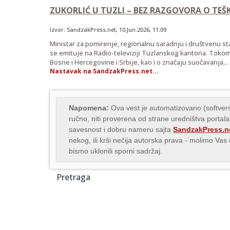
ZUKORLIĆ U TUZLI – BEZ RAZGOVORA O TE
Izvor:
SandzakPress.net
,
10.Jun.2026
, 11:09
Ministar za pomirenje, regionalnu saradnju i društvenu sta
se emituje na Radio-televiziji Tuzlanskog kantona. Tokom
Bosne i Hercegovine i Srbije, kao i o značaju suočavanja...
Nastavak na SandzakPress.net...
Napomena:
Ova vest je automatizovano (softvers
ručno, niti proverena od strane uredništva portala
savesnost i dobru nameru sajta
SandzakPress.n
nekog, ili krši nečija autorska prava - molimo Va
bismo uklonili sporni sadržaj.
Pretraga