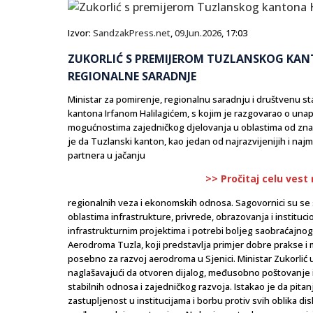
Izvor:
SandzakPress.net
,
09.Jun.2026
, 17:03
ZUKORLIĆ S PREMIJEROM TUZLANSKOG KAN
REGIONALNE SARADNJE
Ministar za pomirenje, regionalnu saradnju i društvenu s
kantona Irfanom Halilagićem, s kojim je razgovarao o un
mogućnostima zajedničkog djelovanja u oblastima od znač
je da Tuzlanski kanton, kao jedan od najrazvijenijih i naj
partnera u jačanju
>> Pročitaj celu vest
regionalnih veza i ekonomskih odnosa. Sagovornici su se 
oblastima infrastrukture, privrede, obrazovanja i instit
infrastrukturnim projektima i potrebi boljeg saobraćajnog
Aerodroma Tuzla, koji predstavlja primjer dobre prakse i
posebno za razvoj aerodroma u Sjenici. Ministar Zukorlić
naglašavajući da otvoren dijalog, međusobno poštovanje i
stabilnih odnosa i zajedničkog razvoja. Istakao je da pitan
zastupljenost u institucijama i borbu protiv svih oblika di