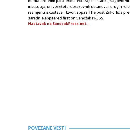
međunarodnim partnerima. Na kraju sastanka, sagovornici 
institucija, univerziteta, obrazovnih ustanova i drugih rele
razmjenu iskustava. Izvor: spp.rs The post Zukorlić s pr
saradnje appeared first on Sandžak PRESS.
Nastavak na SandzakPress.net...
POVEZANE VESTI