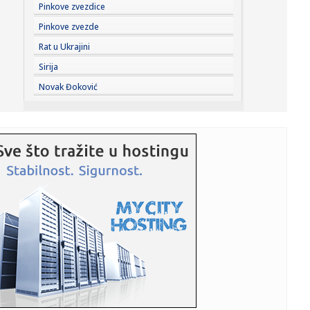
23:41:
Može li ljetna avantura ipak nekako prerasti u ozbiljnu
Pinkove zvezdice
vezu?
Pinkove zvezde
23:38:
Partizan demolirao Tobol, Ilić konačno zadovoljan: Na
Rat u Ukrajini
momente j...
Sirija
23:36:
U Minhenu krenula serijska proizvodnja potpuno
Novak Đoković
električnog BMW-a...
23:35:
Otkriveni detalji pucnjave na američki konzulat; Iza svega
stoji...
23:34:
PRE PAR MESECI SANJALI TITULU, SADA IH SVI DEMOLIRAJU:
Benfika si...
23:33:
Težak udes žene iz BiH: Bmw-om se „zakucala“ u zid, na
nju ...
23:33:
Kratak predah od vrućina: Pljuskovi noćas stižu u region,
osvj...
23:33:
Osuđen provalnik iz BiH, branio se da je krao za liječenje
ćer...
23:32:
Potresna poruka Dijane Dilajn o životu i smrti njenog
brata: "Im...