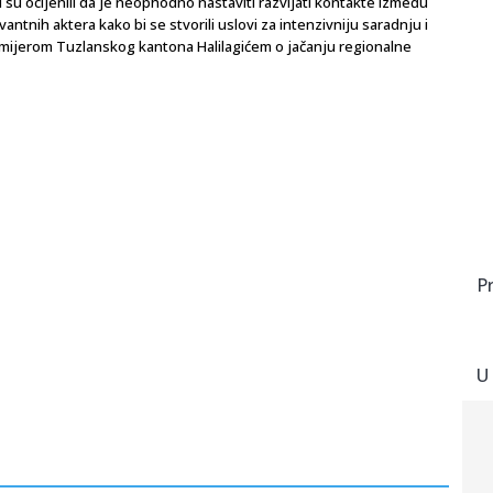
su ocijenili da je neophodno nastaviti razvijati kontakte između
vantnih aktera kako bi se stvorili uslovi za intenzivniju saradnju i
emijerom Tuzlanskog kantona Halilagićem o jačanju regionalne
P
U