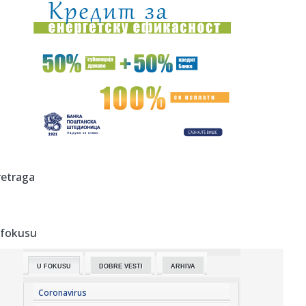
00:01:
Na današnji dan, 7. avgust
23:59:
U predgrađu Damaska podignut autobus u vazduh, dve
osobe poginul...
23:55:
ROMAŠČENKO POSLE POTOPA U HUMSKOJ: Jedna stvar
posebno ga je ra...
23:54:
Aleksić: "Nemamo čega da se plašimo u Kazahstanu"
VIDEO
23:48:
Trener Tobola: "Hteli smo da Partizan napada po krilu"
retraga
23:47:
Škoda Peaq u serijskoj proizvodnji
 fokusu
23:44:
"Mesi bi bio Pikaso" VIDEO
U FOKUSU
DOBRE VESTI
ARHIVA
23:41:
Marinović nakon pobjede: Zaslužili smo još koji gol, ali
svaka...
Coronavirus