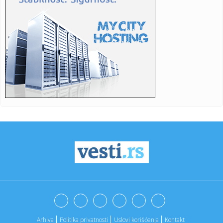
16:52:
Predsjednica Norveškog saveza pozvala Đanija Infantina
na ostav...
16:52:
U Gradišci nema restrikcije vode: Kapacitet duplo veći od
potro...
16:52:
Od brzine do alkohola: Ovo su kazne za saobraćajne
prekršaje u ...
16:52:
Saobraćajni kolaps u Banjaluci: Za nekoliko kilometara
treba 45 ...
16:50:
Vučević bez potvrde o povratku Stefanovića, Nikolića i
Mihajl...
16:49:
EIB odobrila kredit od 100 miliona evra Rumuniji
16:49:
Ove lutke se hitno povlače iz prodaje: RAPEX upozorava na
opasne...
16:48:
Premijerligaška "bomba": Siti našao zamenu za Rodrija u
redovim...
Arhiva
Politika privatnosti
Uslovi korišćenja
Kontakt