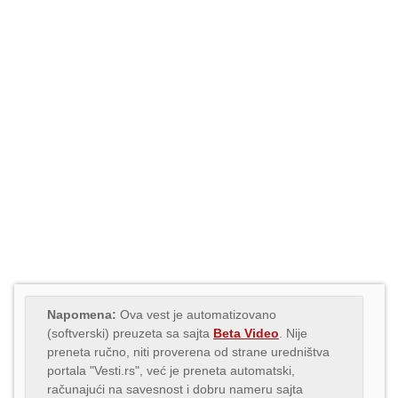
Napomena:
Ova vest je automatizovano
(softverski) preuzeta sa sajta
Beta Video
. Nije
preneta ručno, niti proverena od strane uredništva
portala "Vesti.rs", već je preneta automatski,
računajući na savesnost i dobru nameru sajta