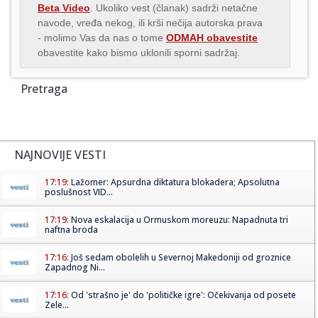
Beta Video
. Ukoliko vest (članak) sadrži netačne
navode, vređa nekog, ili krši nečija autorska prava
- molimo Vas da nas o tome
ODMAH obavestite
obavestite kako bismo uklonili sporni sadržaj.
Pretraga
NAJNOVIJE VESTI
17:19:
Lažomer: Apsurdna diktatura blokadera; Apsolutna
poslušnost VID...
17:19:
Nova eskalacija u Ormuskom moreuzu: Napadnuta tri
naftna broda
17:16:
Još sedam obolelih u Severnoj Makedoniji od groznice
Zapadnog Ni...
17:16:
Od 'strašno je' do 'političke igre': Očekivanja od posete
Zele...