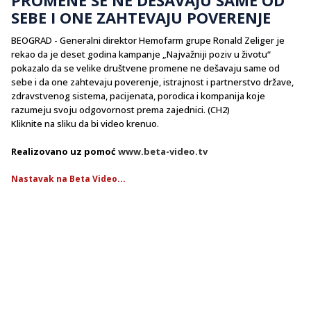
SEBE I ONE ZAHTEVAJU POVERENJE
BEOGRAD - Generalni direktor Hemofarm grupe Ronald Zeliger je
rekao da je deset godina kampanje „Najvažniji poziv u životu“
pokazalo da se velike društvene promene ne dešavaju same od
sebe i da one zahtevaju poverenje, istrajnost i partnerstvo države,
zdravstvenog sistema, pacijenata, porodica i kompanija koje
razumeju svoju odgovornost prema zajednici. (CH2)
Kliknite na sliku da bi video krenuo.
Realizovano uz pomoć
www.beta-video.tv
Nastavak na Beta Video...