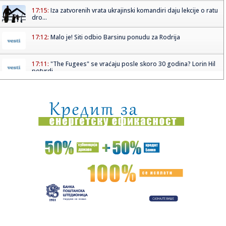
17:15:
Iza zatvorenih vrata ukrajinski komandiri daju lekcije o ratu
dro...
17:12:
Malo je! Siti odbio Barsinu ponudu za Rodrija
17:11:
"The Fugees" se vraćaju posle skoro 30 godina? Lorin Hil
potvrdi...
17:10:
Rajaković o svom odlasku iz Zvezde: "Nisu mi isplatili osam
plat...
17:09:
Kopaonik dobija nove ski-staze: U posao vredan više od
pola mili...
17:07:
Vikend bez vode na dve lokacije u Nišu: Ekipe JKP Naisus
izlaz...
17:04:
Landrovers Panterra je električni Land Rover Defender
17:04:
Xiaomi pravi veliki korak: HyperOS 4 "silazi među ljude"
17:03:
Novi skandal Kurtijeve vlasti: Priština zabranila direktoru