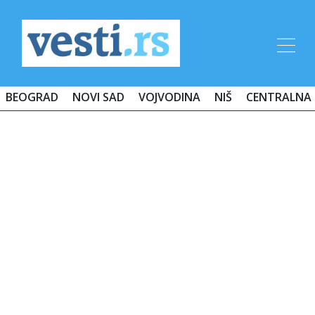
BEOGRAD
NOVI SAD
VOJVODINA
NIŠ
CENTRALNA 