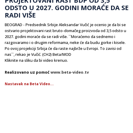
ODSTO U 2027. GODINI MORAĆE DA SE
RADI VIŠE
BEOGRAD - Predsednik Srbije Aleksandar Vučić je ocenio je da bi se
ostvario projektovani rast bruto-domačeg proizvoda od 3,5 odsto u
2027. godini moraće da se radi više. ``Moraćemo da sednemo i
razgovaramo i o drugim reformama, neke će da budu gorke i kisele.
Po ovoj projekciji Srbija će da raste najbrže u Evropi. To zavisi od
nas``, rekao je Vučić. (CH2) Beta/MOD
Kliknite na sliku da bi video krenuo.
Realizovano uz pomoć
www.beta-video.tv
Nastavak na Beta Video...