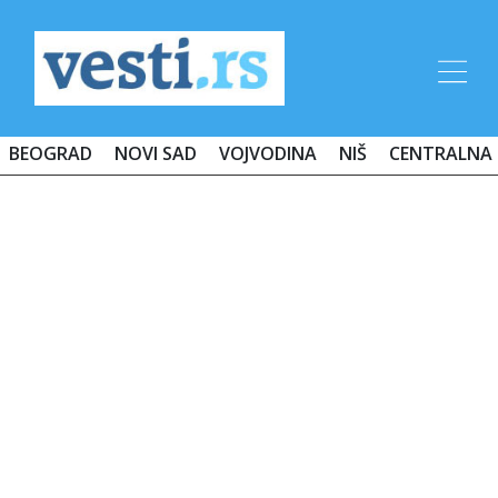
BEOGRAD
NOVI SAD
VOJVODINA
NIŠ
CENTRALNA 