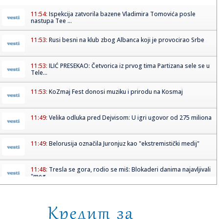
11:54:
Ispekcija zatvorila bazene Vladimira Tomovića posle
nastupa Tee ...
11:53:
Rusi besni na klub zbog Albanca koji je provocirao Srbe
11:53:
ILIĆ PRESEKAO: Četvorica iz prvog tima Partizana sele se u
Tele...
11:53:
KoZmaj Fest donosi muziku i prirodu na Kosmaj
11:49:
Velika odluka pred Dejvisom: U igri ugovor od 275 miliona
11:49:
Belorusija označila Juronjuz kao "ekstremistički medij"
11:48:
Tresla se gora, rodio se miš: Blokaderi danima najavljivali
"meg...
11:47:
Oko 2,5 miliona građana dobija direktnu uštedu na
lekovima; "Ov...