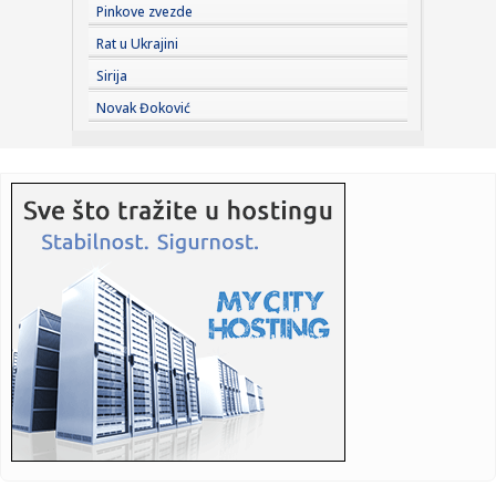
Pinkove zvezde
11:33:
Odžaci: „Omladinac“ 23. avgusta dočekuje „Zadrugar“
Rat u Ukrajini
Sirija
11:29:
Održana sednica Štaba za vanredne situacije; Ovo su
Novak Đoković
najnovije i...
11:29:
Sombor: Akcija dobrovoljnog davanja krvi 11. avgusta u
Staparu
11:28:
Autorska vođenja kroz izložbu "Uroš Predić u Sentandreji"
u n...
11:28:
Velemir: Zrenjanin kažnjava male privrednike
astronomskim račun...
11:27:
Rasplet se bliži: Oglasio se MOL o kupovini NIS-a
11:27:
Nastavlja se Superliga: Zvezda na popravnom posle
Hapoela, Partiz...
11:25:
Belgija šalje vojnike na Grenland