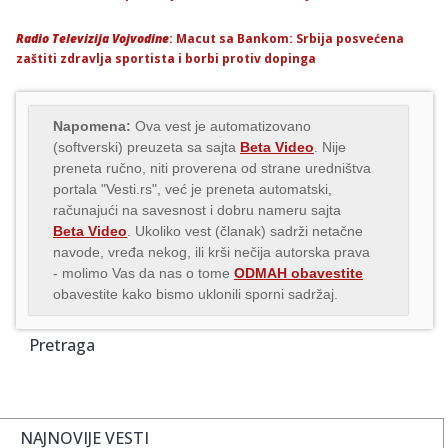
Radio Televizija Vojvodine
: Macut sa Bankom: Srbija posvećena
zaštiti zdravlja sportista i borbi protiv dopinga
Napomena:
Ova vest je automatizovano
(softverski) preuzeta sa sajta
Beta Video
. Nije
preneta ručno, niti proverena od strane uredništva
portala "Vesti.rs", već je preneta automatski,
računajući na savesnost i dobru nameru sajta
Beta Video
. Ukoliko vest (članak) sadrži netačne
navode, vređa nekog, ili krši nečija autorska prava
- molimo Vas da nas o tome
ODMAH obavestite
obavestite kako bismo uklonili sporni sadržaj.
Pretraga
NAJNOVIJE VESTI