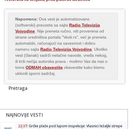
Napomena:
Ova vest je automatizovano
(softverski) preuzeta sa sajta
Radio Televizija
Vojvodine
. Nije preneta ručno, niti proverena od
strane uredništva portala "Vesti.rs", već je preneta
automatski, računajući na savesnost i dobru
nameru sajta
Radio Televizija Vojvodine
. Ukoliko
vest (članak) sadrži netačne navode, vređa nekog,
ili krši nečija autorska prava - molimo Vas da nas o
tome
ODMAH obavestite
obavestite kako bismo
uklonili sporni sadržaj.
Pretraga
NAJNOVIJE VESTI
22:37:
Grčke plaže pod lupom inspekcije: Vlasnici ležaljki strepe