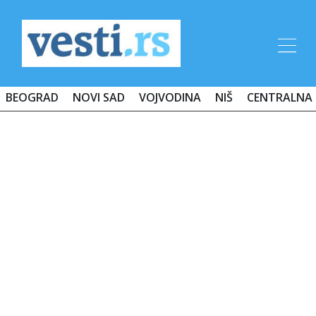
BEOGRAD
NOVI SAD
VOJVODINA
NIŠ
CENTRALNA 