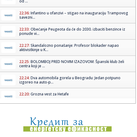
od ...
22:36:
Infantino u ofanzivi – stigao na inauguraciju Trampovog
savezni...
22:33:
Obećanje Peugeota da će do 2030. izbaciti benzince iz
ponude vi...
22:27:
Skandalozno ponašanje: Profesor blokader napao
aktivistkinje u K...
22:25:
BOLOMBOJ PRED NOVIM IZAZOVOM: Španski klub želi
centra koji je ...
22:24:
Dva automobila gorela u Beogradu: Jedan potpuno
izgoreo na auto-p...
22:20:
Grozna vest za Hetafe
22:17:
Novi DSS osuđuje uvredljive komentare i govor mržnje
22:14:
Nakon borbe za život iz bolničkog kreveta poslao poruku:
"Srbij...