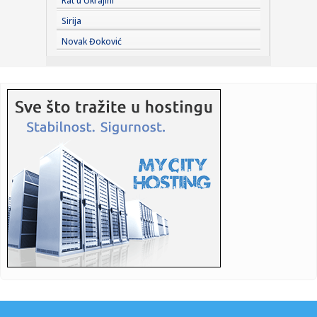
Rat u Ukrajini
Sirija
21:53:
Šok u SAD-u: Izgubili 23.000 radnih mesta
Novak Đoković
21:53:
Štand "Studenti pobeđuju" na Novosadskom noćnom
bazaru, pored ...
21:45:
Jokić čeka Vembanjamu, znaju se i cene karata za
košarkaški s...
21:42:
Ana Nikolić na korak od suda sa Slobinom ženom? Njegov
advokat ...
21:41:
Veliki preokret Srbije – Rusija pala posle pet setova
21:41:
Srbija sa Hrvatskom u Zagrebu za finale Svetskog
prvenstva!
21:36:
NOVI PAZAR BEZ STRAHA NA MARAKANI: Pandurović ističe
– „Cil...
21:34:
Ferrari testira novu verziju modela Purosangue