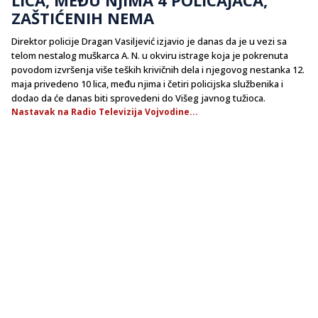
ZAŠTIĆENIH NEMA
Direktor policije Dragan Vasiljević izjavio je danas da je u vezi sa
telom nestalog muškarca A. N. u okviru istrage koja je pokrenuta
povodom izvršenja više teških krivičnih dela i njegovog nestanka 12.
maja privedeno 10 lica, među njima i četiri policijska službenika i
dodao da će danas biti sprovedeni do Višeg javnog tužioca.
Nastavak na Radio Televizija Vojvodine...