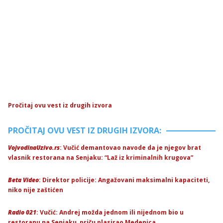
Pročitaj ovu vest iz drugih izvora
PROČITAJ OVU VEST IZ DRUGIH IZVORA:
VojvodinaUzivo.rs
: Vučić demantovao navode da je njegov brat
vlasnik restorana na Senjaku: “Laž iz kriminalnih krugova”
Beta Video
: Direktor policije: Angažovani maksimalni kapaciteti,
niko nije zaštićen
Radio 021
: Vučić: Andrej možda jednom ili nijednom bio u
restoranu na Senjaku, priču plasirao Medenica