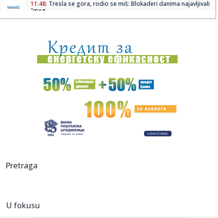
11:48:
Tresla se gora, rodio se miš: Blokaderi danima najavljivali
"meg...
11:47:
Oko 2,5 miliona građana dobija direktnu uštedu na
lekovima; "Ov...
11:45:
Netfliks vraća hit-komediju: Stiže 25 poznatih lica
11:45:
Signal konačno uvodi veliku promenu
11:43:
Amerikanci započeli evakuaciju
11:42:
Škoda počela proizvodnju najnaprednijeg SUV-a
11:39:
Vučić odbrusio Crnogorcima: Nije im problem što je u
Pretraga
"Oluji" u...
11:37:
Safari može da otkrije vašu pravu IP adresu čak i kada
koristi...
U fokusu
11:37:
Iz Partizana u Teleoptik – Saša Ilić "presekao"