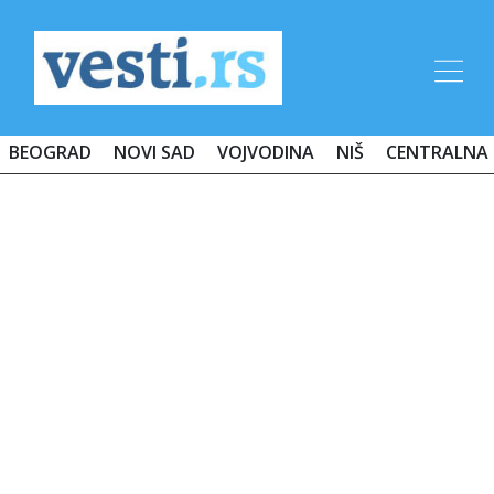
BEOGRAD
NOVI SAD
VOJVODINA
NIŠ
CENTRALNA 