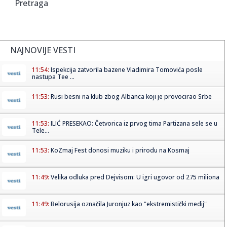
Pretraga
NAJNOVIJE VESTI
11:54:
Ispekcija zatvorila bazene Vladimira Tomovića posle
nastupa Tee ...
11:53:
Rusi besni na klub zbog Albanca koji je provocirao Srbe
11:53:
ILIĆ PRESEKAO: Četvorica iz prvog tima Partizana sele se u
Tele...
11:53:
KoZmaj Fest donosi muziku i prirodu na Kosmaj
11:49:
Velika odluka pred Dejvisom: U igri ugovor od 275 miliona
11:49:
Belorusija označila Juronjuz kao "ekstremistički medij"