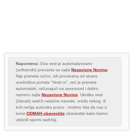
Napomena:
Ova vest je automatizovano
(softverski) preuzeta sa sajta
Nezavisne Novine
.
Nije preneta ručno, niti proverena od strane
uredništva portala "Vesti.rs", već je preneta
automatski, računajući na savesnost i dobru
nameru sajta
Nezavisne Novine
. Ukoliko vest
(članak) sadrži netačne navode, vređa nekog, ili
krši nečija autorska prava - molimo Vas da nas o
tome
ODMAH obavestite
obavestite kako bismo
uklonili sporni sadržaj.