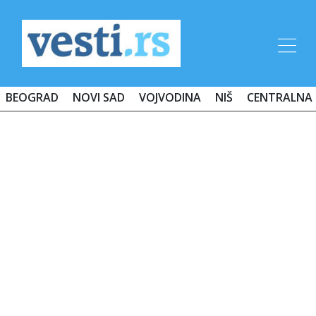
BEOGRAD
NOVI SAD
VOJVODINA
NIŠ
CENTRALNA 