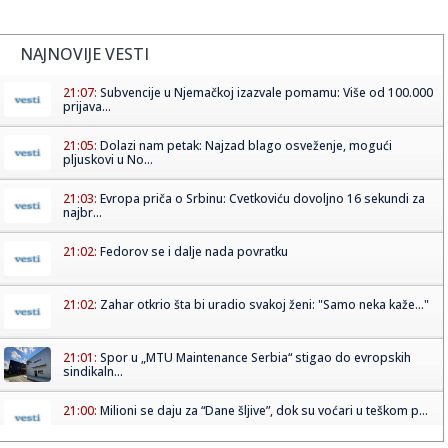
NAJNOVIJE VESTI
21:07:
Subvencije u Njemačkoj izazvale pomamu: Više od 100.000
prijava...
21:05:
Dolazi nam petak: Najzad blago osveženje, mogući
pljuskovi u No...
21:03:
Evropa priča o Srbinu: Cvetkoviću dovoljno 16 sekundi za
najbr...
21:02:
Fedorov se i dalje nada povratku
21:02:
Zahar otkrio šta bi uradio svakoj ženi: "Samo neka kaže..."
21:01:
Spor u „MTU Maintenance Serbia“ stigao do evropskih
sindikaln...
21:00:
Milioni se daju za “Dane šljive”, dok su voćari u teškom p...