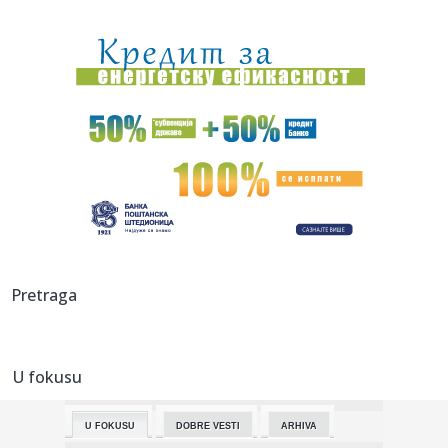
21:00:
Srbiju bi zaštita od klimatskih promena mogla da košta više
od...
21:00:
Evakuacija stanovnika dva naselja zbog požara u
Deliblatskoj pe...
20:58:
Horor u Nemačkoj: Sudarila se dva tramvaja, više od 25
povređe...
20:58:
Od prodaje pilića do letovanja na jahti: Novi prizori Bojane
i M...
20:57:
Kineski proizvođač robota procenjen na više od devet
milijardi...
20:53:
OVO NE SME DA SE DESI NI U SNU: Crvena zvezda može da
Pretraga
izgubi Sem...
20:53:
"Petarda" Hajduka iz Splita u Litvaniji
U fokusu
20:52:
Skandal: Procureo dokument; Blokaderi od svih kandidata
traže ap...
U FOKUSU
DOBRE VESTI
ARHIVA
20:46:
Novi veliki posao Real Madrida – rešena sudbina Vinisijusa!