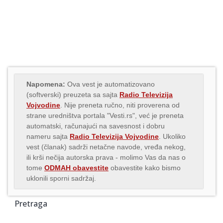
Napomena:
Ova vest je automatizovano
(softverski) preuzeta sa sajta
Radio Televizija
Vojvodine
. Nije preneta ručno, niti proverena od
strane uredništva portala "Vesti.rs", već je preneta
automatski, računajući na savesnost i dobru
nameru sajta
Radio Televizija Vojvodine
. Ukoliko
vest (članak) sadrži netačne navode, vređa nekog,
ili krši nečija autorska prava - molimo Vas da nas o
tome
ODMAH obavestite
obavestite kako bismo
uklonili sporni sadržaj.
Pretraga