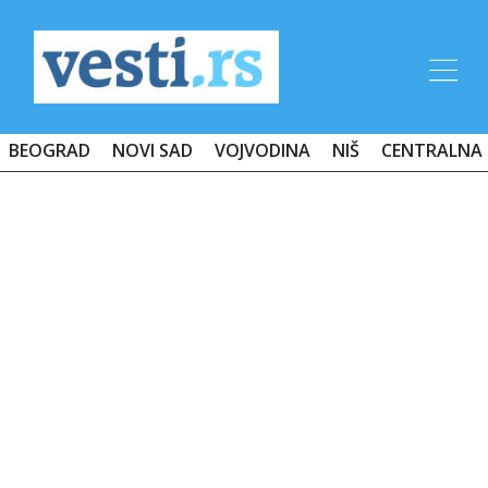
BEOGRAD
NOVI SAD
VOJVODINA
NIŠ
CENTRALNA 