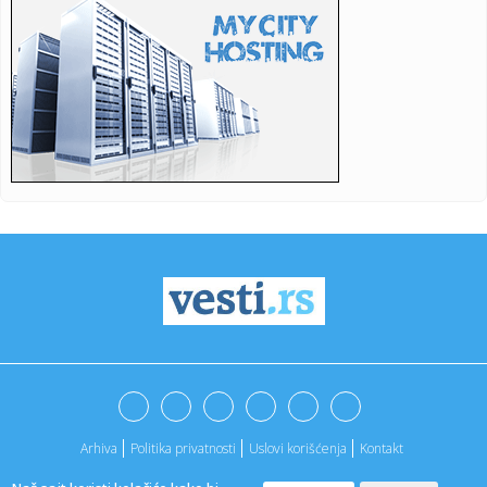
eksperiment": ...
20:54:
Od danas novi iznosi akciza na cigarete i rezani duvan
20:54:
(POLUVREME) KATAI SLOMIO PAZARCE: Crvena zvezda tek u
završnici ...
20:53:
Meloni "na udaru"
20:49:
Operativni tim: Šest aktivnih požara u Srbiji
20:47:
Terzić napušta Austriju – čeka ga povratnik u Seriju A
20:44:
Iran postavio uslove SAD za ponovno otvaranje Ormuskog
moreuza
20:39:
Cvijanović: Grad u znaku vjere, tradicije i zajedništva
Arhiva
Politika privatnosti
Uslovi korišćenja
Kontakt
20:37:
BLAGOJEVIĆ ODUZEO BODOVE FAVORITU: Akron zaključao
gol i prekin...