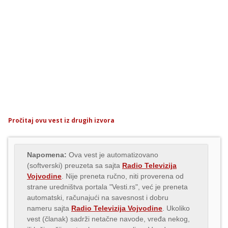
Pročitaj ovu vest iz drugih izvora
Napomena:
Ova vest je automatizovano
(softverski) preuzeta sa sajta
Radio Televizija
Vojvodine
. Nije preneta ručno, niti proverena od
strane uredništva portala "Vesti.rs", već je preneta
automatski, računajući na savesnost i dobru
nameru sajta
Radio Televizija Vojvodine
. Ukoliko
vest (članak) sadrži netačne navode, vređa nekog,