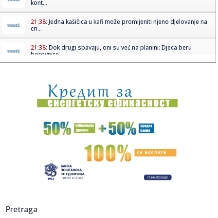
kont...
21:38:
Jedna kašičica u kafi može promijeniti njeno djelovanje na
cri...
21:38:
Dok drugi spavaju, oni su već na planini: Djeca beru
borovnice, ...
21:38:
Misteriozni muškarac živi u bilbordu usred Los Anđelesa:
Prola...
21:33:
Nemačke pokrajine ukinule zabranu za kamione nedeljom
21:29:
!Prošle godine sam rekao da je nemoguće da potpišem za
Partiza...
21:23:
Novine: "Srbi na meti starih verskih mržnji"; "Sačuvaćemo
stab...
21:21:
Preminuo Borislav Miodanić: Pred smrt svjedočio
američkim istr...
21:18:
VILDOZA SE OGLASIO: „Rekao sam da nikada neću doći u
Pretraga
Partizan...