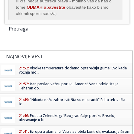
ili krši nečija autorska prava - molimo Vas da nas o
tome
ODMAH obavestite
obavestite kako bismo
uklonili sporni sadržaj.
Pretraga
NAJNOVIJE VESTI
21:52:
Visoke temperature dodatno opterećuju gume: Evo kada
vožnja mo...
21:52:
Iran poslao važnu poruku Americi! Vens otkrio šta je
Teheran ob...
21:49:
"Nikada neću zaboraviti šta su mi uradili" Edita tek izašla
iz...
21:46:
Poseta Zelenskog: "Beograd šalje poruku Briselu,
ukrcavanje u ki...
21:41:
Evropa u plamenu; Vatra se otela kontroli, evakuacije širom