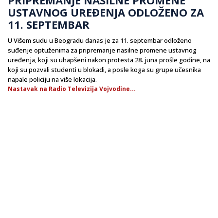
USTAVNOG UREĐENJA ODLOŽENO ZA
11. SEPTEMBAR
U Višem sudu u Beogradu danas je za 11. septembar odloženo
suđenje optuženima za pripremanje nasilne promene ustavnog
uređenja, koji su uhapšeni nakon protesta 28. juna prošle godine, na
koji su pozvali studenti u blokadi, a posle koga su grupe učesnika
napale policiju na više lokacija.
Nastavak na Radio Televizija Vojvodine...