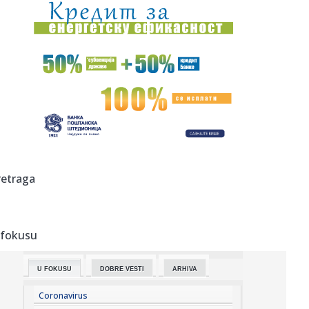
16:37:
DRAMA BIVŠEG GOLMANA ZVEZDE: Omri Glazer
učestvovao u saobraća...
16:33:
Salah i zvanično u Trabzonu
16:32:
Bivši dečko Jovane Jeremić organizovao feštu: Vatromet,
harfa...
16:31:
Doživotna kazna Avganistancu za napad automobilom u
Minhenu
16:30:
"Evroliga nije za razvoj mladih igrača, ta priča je
retraga
besmislena"
16:27:
Михаел Мартенс: Нисам пронашао ...
 fokusu
16:29:
Kazne do dva miliona dinara i oduzimanje životinja: Šta još
do...
U FOKUSU
DOBRE VESTI
ARHIVA
16:24:
Od Kine do Orlovata, od Indije do šatora; Vučićev tempo
koji j...
Coronavirus