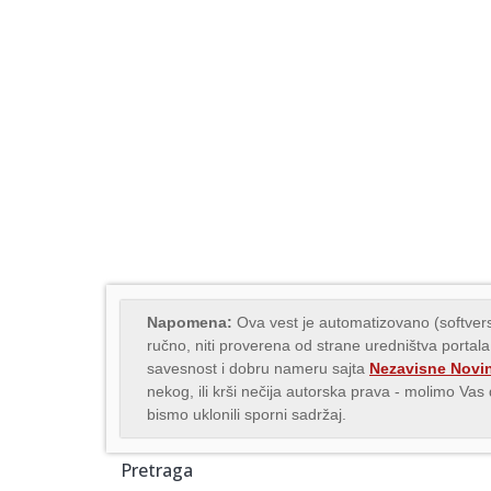
Napomena:
Ova vest je automatizovano (softvers
ručno, niti proverena od strane uredništva portala
savesnost i dobru nameru sajta
Nezavisne Novi
nekog, ili krši nečija autorska prava - molimo Va
bismo uklonili sporni sadržaj.
Pretraga