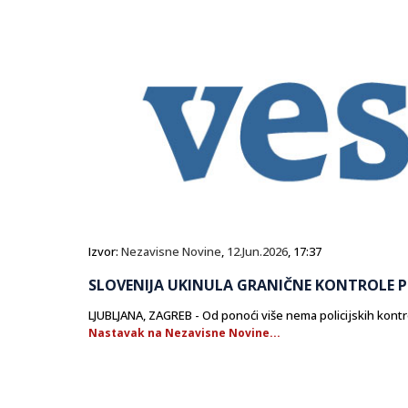
Izvor:
Nezavisne Novine
,
12.Jun.2026
, 17:37
SLOVENIJA UKINULA GRANIČNE KONTROLE 
LJUBLJANA, ZAGREB - Od ponoći više nema policijskih kont
Nastavak na Nezavisne Novine...