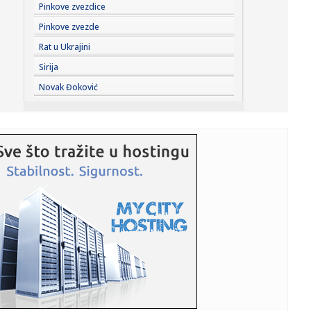
16:23:
Zvanično: Kraj sapunice – Diomande Realov za najmanje
Pinkove zvezdice
125 mili...
Pinkove zvezde
16:22:
Strašan zločin na Novom Beogradu: Sumnja se da je sin
Rat u Ukrajini
ubio majk...
Sirija
16:22:
Šebalj upozorio vozače trotineta: "Pad pri 50 km/h je kao
Novak Đoković
pad s...
16:22:
Počela sanacija dva banjalučka igrališta
16:22:
Janaf i MOL postigli dogovor o transportu nafte za 2026.
godinu
16:22:
Salah zvanično potpisao dvogodišnji ugovor sa
Trabzonom
16:22:
Probajte pravilo 3-3-3 za pronalaženje partnera
16:22:
Djevojčicu (7) usisao vakuum na bazenu u Srbiji
16:22:
PU Banjaluka u akciji "Trasa": Uhapšen trojac, pronađeno
14 aut...