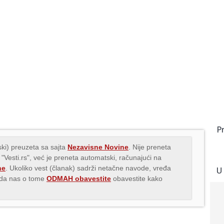
P
ki) preuzeta sa sajta
Nezavisne Novine
. Nije preneta
 "Vesti.rs", već je preneta automatski, računajući na
ne
. Ukoliko vest (članak) sadrži netačne navode, vređa
U
s da nas o tome
ODMAH obavestite
obavestite kako