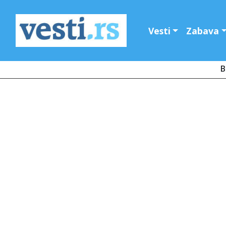
Vesti
Zabava
B