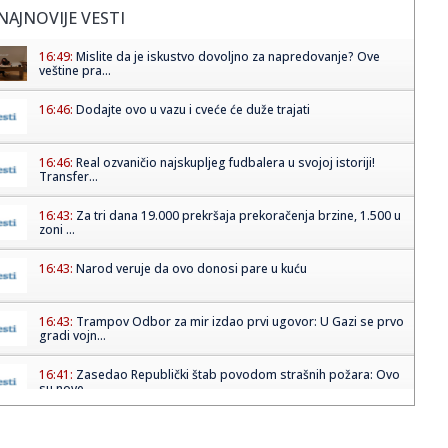
NAJNOVIJE VESTI
16:49:
Mislite da je iskustvo dovoljno za napredovanje? Ove
veštine pra...
16:46:
Dodajte ovo u vazu i cveće će duže trajati
16:46:
Real ozvaničio najskupljeg fudbalera u svojoj istoriji!
Transfer...
16:43:
Za tri dana 19.000 prekršaja prekoračenja brzine, 1.500 u
zoni ...
16:43:
Narod veruje da ovo donosi pare u kuću
16:43:
Trampov Odbor za mir izdao prvi ugovor: U Gazi se prvo
gradi vojn...
16:41:
Zasedao Republički štab povodom strašnih požara: Ovo
su nove ...
16:41:
Kada sport igra za humanost: Fondacija Mozzart spaja
pobede i dob...