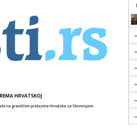
PREMA HRVATSKOJ
rola na graničnim prelazima Hrvatske sa Slovenijom.