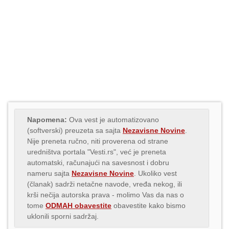
Napomena:
Ova vest je automatizovano
(softverski) preuzeta sa sajta
Nezavisne Novine
.
Nije preneta ručno, niti proverena od strane
uredništva portala "Vesti.rs", već je preneta
automatski, računajući na savesnost i dobru
nameru sajta
Nezavisne Novine
. Ukoliko vest
(članak) sadrži netačne navode, vređa nekog, ili
krši nečija autorska prava - molimo Vas da nas o
tome
ODMAH obavestite
obavestite kako bismo
uklonili sporni sadržaj.