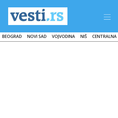
BEOGRAD
NOVI SAD
VOJVODINA
NIŠ
CENTRALNA 