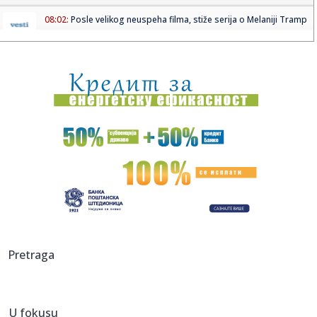
08:02:
Posle velikog neuspeha filma, stiže serija o Melaniji Tramp
08:01:
Kremlj: Nema planova za zabranu društvenih mreža
08:00:
Šta Tesla ne želi da javnost vidi? Sporni podaci o
bezbednosti ...
07:58:
Sajns: "Bio sam u šoku"
07:55:
Malo ko je znao: Evo šta od škole ima Bora Santana!
07:52:
Nova eskalacija na istoku: Snažan udar na Odesu;
Proglašena vaz...
07:51:
Šta se dešava sa mozgom kada ne unosite dovoljno
Pretraga
masti?
07:50:
"Zmajice" se okupile u Mostaru: Pripreme za Mediteranske
igre
U fokusu