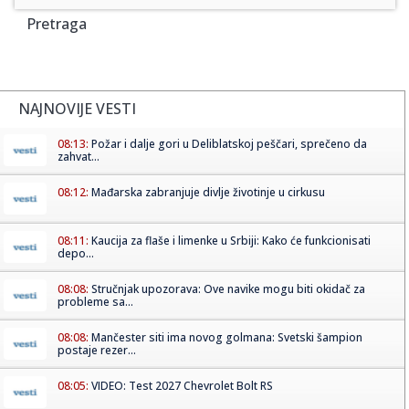
Pretraga
NAJNOVIJE VESTI
08:13:
Požar i dalje gori u Deliblatskoj peščari, sprečeno da
zahvat...
08:12:
Mađarska zabranjuje divlje životinje u cirkusu
08:11:
Kaucija za flaše i limenke u Srbiji: Kako će funkcionisati
depo...
08:08:
Stručnjak upozorava: Ove navike mogu biti okidač za
probleme sa...
08:08:
Mančester siti ima novog golmana: Svetski šampion
postaje rezer...
08:05:
VIDEO: Test 2027 Chevrolet Bolt RS