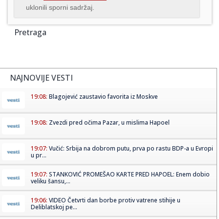
uklonili sporni sadržaj.
Pretraga
NAJNOVIJE VESTI
19:08:
Blagojević zaustavio favorita iz Moskve
19:08:
Zvezdi pred očima Pazar, u mislima Hapoel
19:07:
Vučić: Srbija na dobrom putu, prva po rastu BDP-a u Evropi
u pr...
19:07:
STANKOVIĆ PROMEŠAO KARTE PRED HAPOEL: Enem dobio
veliku šansu,...
19:06:
VIDEO Četvrti dan borbe protiv vatrene stihije u
Deliblatskoj pe...