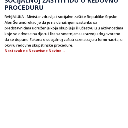
PROCEDURU
BANJALUKA - Ministar zdravlja i socijalne zaštite Republike Srpske
Alen Šeranić rekao je da je na današnjem sastanku sa
predstavnicima udruženja koja okupljaju ili učestvuju u aktivnostima
koje se odnose na djecu i lica sa smetnjama u razvoju dogovoreno
da se dopune Zakona o socijalnoj zaštiti razmatraju u formi nacrta, u
okviru redovne skupštinske procedure.
Nastavak na Nezavisne Novine...