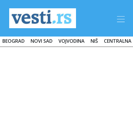
BEOGRAD
NOVI SAD
VOJVODINA
NIŠ
CENTRALNA 