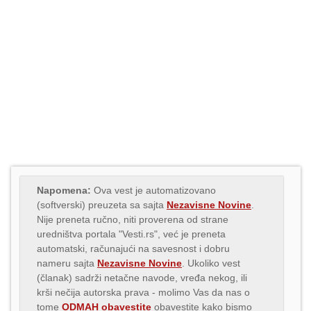
Napomena:
Ova vest je automatizovano
(softverski) preuzeta sa sajta
Nezavisne Novine
.
Nije preneta ručno, niti proverena od strane
uredništva portala "Vesti.rs", već je preneta
automatski, računajući na savesnost i dobru
nameru sajta
Nezavisne Novine
. Ukoliko vest
(članak) sadrži netačne navode, vređa nekog, ili
krši nečija autorska prava - molimo Vas da nas o
tome
ODMAH obavestite
obavestite kako bismo