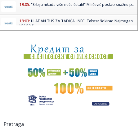
19:05:
"Srbija nikada više neće ćutati!" Milićević poslao snažnu p...
19:03:
HLADAN TUŠ ZA TADIĆA I NEC: Telstar šokirao Najmegen
već na s...
19:02:
Vučić najavio značajno veće plate i penzije! Predsednik
otkri...
19:02:
PSŽ ispustio prednost protiv Mančester junajteda
18:59:
Pogledajte kako izgleda raskošna vila Bogoljuba Karića na
moru:...
18:58:
Šok: Rumunija pobedila Srbiju košem u poslednjoj sekundi!
VIDEO
18:57:
Vučić: "Izbori najkasnije za tri meseca"; "Važno je da se ne
i...
18:50:
Drama na Dunavu kod Bele stene: Muškarac skočio iz
Pretraga
čamca da se...
18:50:
Zasukali rukave širom Beograda: Aktivisti SNS izašli na