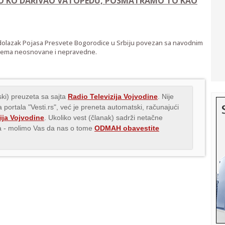
ILO KO DARIVAO VATOPEDU, POSMATRAMO TO KAO
e dolazak Pojasa Presvete Bogorodice u Srbiju povezan sa navodnim
frema neosnovane i nepravedne.
ki) preuzeta sa sajta
Radio Televizija Vojvodine
. Nije
 portala "Vesti.rs", već je preneta automatski, računajući
ija Vojvodine
. Ukoliko vest (članak) sadrži netačne
ava - molimo Vas da nas o tome
ODMAH obavestite