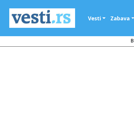
Vesti
Zabava
B