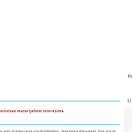
P
U
 motivisan materijalnim interesima