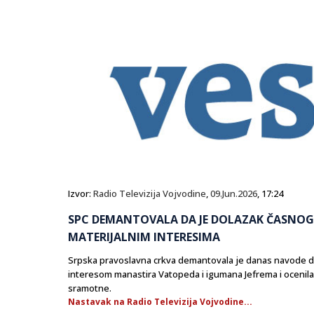
Izvor:
Radio Televizija Vojvodine
,
09.Jun.2026
, 17:24
SPC DEMANTOVALA DA JE DOLAZAK ČASNOG
MATERIJALNIM INTERESIMA
Srpska pravoslavna crkva demantovala je danas navode d
interesom manastira Vatopeda i igumana Jefrema i ocenila
sramotne.
Nastavak na Radio Televizija Vojvodine...