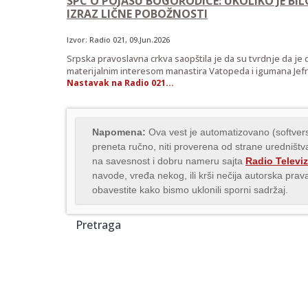
SPC O POJASU BOGORODICE: UKOLIKO JE B
IZRAZ LIČNE POBOŽNOSTI
Izvor:
Radio 021
, 09.Jun.2026
Srpska pravoslavna crkva saopštila je da su tvrdnje da j
materijalnim interesom manastira Vatopeda i igumana Je
Nastavak na Radio 021...
Napomena:
Ova vest je automatizovano (softvers
preneta ručno, niti proverena od strane uredništva
na savesnost i dobru nameru sajta
Radio Televiz
navode, vređa nekog, ili krši nečija autorska pr
obavestite kako bismo uklonili sporni sadržaj.
Pretraga