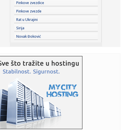
23:41:
Može li ljetna avantura ipak nekako prerasti u ozbiljnu
Pinkove zvezdice
vezu?
Pinkove zvezde
23:38:
Partizan demolirao Tobol, Ilić konačno zadovoljan: Na
Rat u Ukrajini
momente j...
Sirija
23:36:
U Minhenu krenula serijska proizvodnja potpuno
Novak Đoković
električnog BMW-a...
23:35:
Otkriveni detalji pucnjave na američki konzulat; Iza svega
stoji...
23:34:
PRE PAR MESECI SANJALI TITULU, SADA IH SVI DEMOLIRAJU:
Benfika si...
23:33:
Težak udes žene iz BiH: Bmw-om se „zakucala“ u zid, na
nju ...
23:33:
Kratak predah od vrućina: Pljuskovi noćas stižu u region,
osvj...
23:33:
Osuđen provalnik iz BiH, branio se da je krao za liječenje
ćer...
23:32:
Potresna poruka Dijane Dilajn o životu i smrti njenog
brata: "Im...