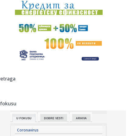
00:01:
Na današnji dan, 7. avgust
23:59:
U predgrađu Damaska podignut autobus u vazduh, dve
osobe poginul...
23:55:
ROMAŠČENKO POSLE POTOPA U HUMSKOJ: Jedna stvar
posebno ga je ra...
23:54:
Aleksić: "Nemamo čega da se plašimo u Kazahstanu"
VIDEO
23:48:
Trener Tobola: "Hteli smo da Partizan napada po krilu"
retraga
23:47:
Škoda Peaq u serijskoj proizvodnji
 fokusu
23:44:
"Mesi bi bio Pikaso" VIDEO
U FOKUSU
DOBRE VESTI
ARHIVA
23:41:
Marinović nakon pobjede: Zaslužili smo još koji gol, ali
svaka...
Coronavirus