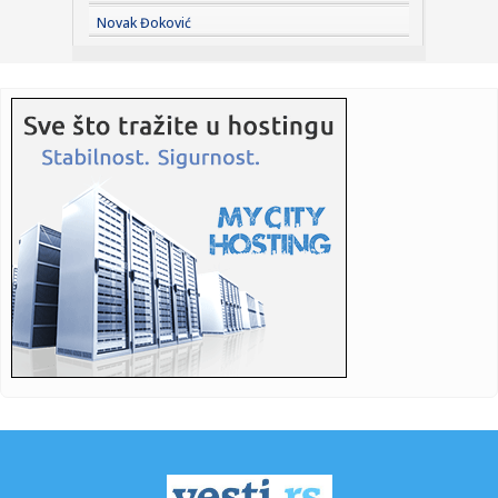
12:05:
Zvezda ostaje bez važnog igrača: Olimpijakos se
Novak Đoković
nameračio na A...
12:03:
VIDEO: Denza Z
12:02:
The Rumjacks – Ljubljana – Orto bar, Ljubljana – 12.09.2026
12:01:
Apatin: Apatinci jačaju redove pred debitantski nastup u
Prvoj B...
12:01:
Krajišnici očitali lekciju antisrpskim medijima o "Oluji": To j...
12:01:
Superliga: Zvezda igra, Partizan odmara
12:01:
Iz Niša u Emirate
12:00:
"Ruski Amazon" ponovo meta napada! Ukrajinski dronovi
pogodili sk...
11:59:
Nova ekonomska dilema: Da li AI podiže cene?