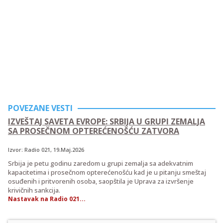
POVEZANE VESTI
IZVEŠTAJ SAVETA EVROPE: SRBIJA U GRUPI ZEMALJA
SA PROSEČNOM OPTEREĆENOŠĆU ZATVORA
Izvor:
Radio 021
, 19.Maj.2026
Srbija je petu godinu zaredom u grupi zemalja sa adekvatnim
kapacitetima i prosečnom opterećenošću kad je u pitanju smeštaj
osuđenih i pritvorenih osoba, saopštila je Uprava za izvršenje
krivičnih sankcija.
Nastavak na Radio 021...