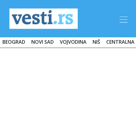
BEOGRAD
NOVI SAD
VOJVODINA
NIŠ
CENTRALNA 