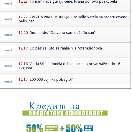
12:23:
Tri namirnice guraju cene: Hrana ponovo poskupela
12:22:
ZVEZDA PRATI MUNDIJALCA: Helio Varela na radaru crveno-
belih, cen...
12:20:
Diomande: "Ostvario sam dečački san"
12:17:
Cicipas žali što se ranije nije "otarasio" oca
12:16:
Vlada Srbije donela odluku o ceni goriva: Važiće do 16.
avgusta
12:15:
200.000 vojnika pobeglo?
12:15:
Vatrogasci gase požare u Srbiji, dok toplotni talas ne
jenjava
12:12:
Stvara se novi veliki vojni savez; Potpisivanje danas
12:12:
Odžaci: Ana Bekuta 14. avgusta u Odžacima