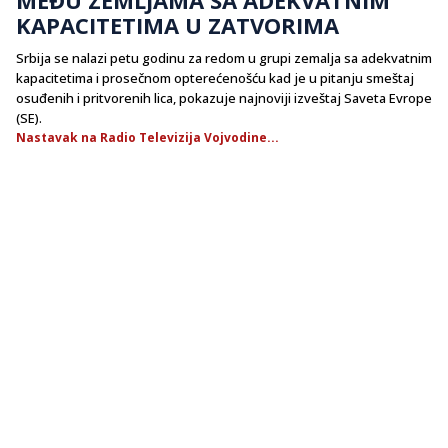
KAPACITETIMA U ZATVORIMA
Srbija se nalazi petu godinu za redom u grupi zemalja sa adekvatnim
kapacitetima i prosečnom opterećenošću kad je u pitanju smeštaj
osuđenih i pritvorenih lica, pokazuje najnoviji izveštaj Saveta Evrope
(SE).
Nastavak na Radio Televizija Vojvodine...