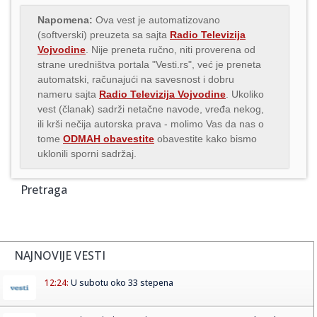
Napomena:
Ova vest je automatizovano
(softverski) preuzeta sa sajta
Radio Televizija
Vojvodine
. Nije preneta ručno, niti proverena od
strane uredništva portala "Vesti.rs", već je preneta
automatski, računajući na savesnost i dobru
nameru sajta
Radio Televizija Vojvodine
. Ukoliko
vest (članak) sadrži netačne navode, vređa nekog,
ili krši nečija autorska prava - molimo Vas da nas o
tome
ODMAH obavestite
obavestite kako bismo
uklonili sporni sadržaj.
Pretraga
NAJNOVIJE VESTI
12:24:
U subotu oko 33 stepena