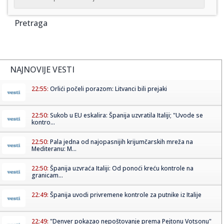
Pretraga
NAJNOVIJE VESTI
22:55:
Orlići počeli porazom: Litvanci bili prejaki
22:50:
Sukob u EU eskalira: Španija uzvratila Italiji; "Uvode se
kontro...
22:50:
Pala jedna od najopasnijih krijumčarskih mreža na
Mediteranu: M...
22:50:
Španija uzvraća Italiji: Od ponoći kreću kontrole na
granicam...
22:49:
Španija uvodi privremene kontrole za putnike iz Italije
22:49:
"Denver pokazao nepoštovanje prema Pejtonu Votsonu"