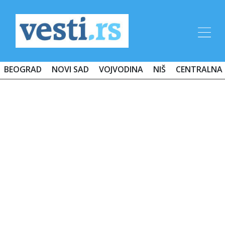
BEOGRAD
NOVI SAD
VOJVODINA
NIŠ
CENTRALNA 