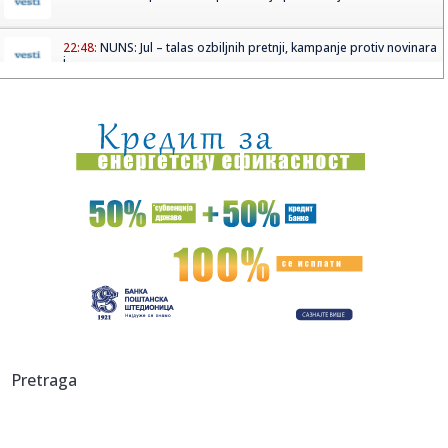
22:48:
NUNS: Jul – talas ozbiljnih pretnji, kampanje protiv novinara
i...
22:46:
TRAGEDIJA: Bivši olimpijac pod istragom nakon
smrtonosne nesre...
22:45:
Odbojkašice Srbije pobedile Rusiju u prijateljskom meču
22:40:
Preokret naših odbojkašica: Uspešan test uoči Evropskog
prven...
22:40:
Crveni alarm u Rumuniji: Snažna oluja napravila haos;
Izdato upo...
22:37:
Grčke plaže pod lupom inspekcije: Vlasnici ležaljki strepe
od ...
22:36:
Infantino u ofanzivi – stigao na inauguraciju Trampovog
Pretraga
savezni...
22:33:
Obećanje Peugeota da će do 2030. izbaciti benzince iz
ponude vi...