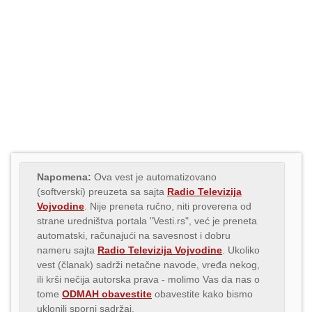
Napomena:
Ova vest je automatizovano
(softverski) preuzeta sa sajta
Radio Televizija
Vojvodine
. Nije preneta ručno, niti proverena od
strane uredništva portala "Vesti.rs", već je preneta
automatski, računajući na savesnost i dobru
nameru sajta
Radio Televizija Vojvodine
. Ukoliko
vest (članak) sadrži netačne navode, vređa nekog,
ili krši nečija autorska prava - molimo Vas da nas o
tome
ODMAH obavestite
obavestite kako bismo
uklonili sporni sadržaj.