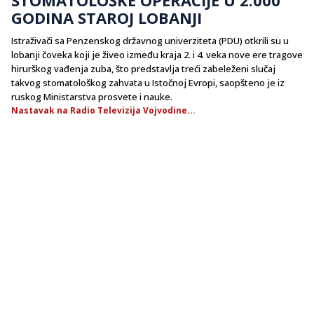
GODINA STAROJ LOBANJI
Istraživači sa Penzenskog državnog univerziteta (PDU) otkrili su u
lobanji čoveka koji je živeo između kraja 2. i 4. veka nove ere tragove
hirurškog vađenja zuba, što predstavlja treći zabeleženi slučaj
takvog stomatološkog zahvata u Istočnoj Evropi, saopšteno je iz
ruskog Ministarstva prosvete i nauke.
Nastavak na Radio Televizija Vojvodine...