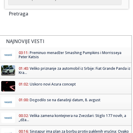
Pretraga
NAJNOVIJE VESTI
03:11:
Preminuo menadžer Smashing Pumpkins i Morrisseya
Peter Katsis
01:40:
Veliko priznanje za automobil iz Srbije: Fiat Grande Panda iz
Kra...
01:02:
Uskoro novi Acura concept
01:00:
Dogodilo se na današnji datum, 8. avgust
00:32:
Velika zamena kontejnera na Zvezdari: Stiglo 177 novih, a
„dža...
00:16:
Singapur ima plan za borbu protiv paklenih vrućina: Ovako