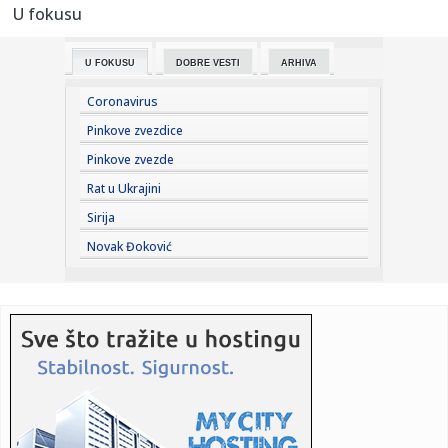
U fokusu
23:33:
Ribakina sigurna u Torontu
U FOKUSU
DOBRE VESTI
ARHIVA
23:32:
Brenin potez posle pada razbesneo javnost: Devojka joj
pružila r...
Coronavirus
23:29:
Američki Senat usvojio zakon o sankcijama Rusiji usmjeren
Pinkove zvezdice
na ene...
Pinkove zvezde
23:27:
Hitno se oglasili Rusi: "Provokacija!"
Rat u Ukrajini
Sirija
23:25:
MUP: Aktivna četiri veća požara, najveći izbio u mestu
Novak Đoković
Šumar...
23:24:
Ako ste planirali da kupite polovan automobil u Nemačkoj,
pogled...
23:22:
KAKVA PORUKA PRED NASTAVAK SEZONE: Srbija nadigrala
Rusiju posle ...
23:21:
Nestao nakit vrijedan 10.000 evra: Snimak otkrio krajnje
neobičn...
23:21:
Krvoproliće u Gracu: Turčin izbo muškarca iz BiH i još