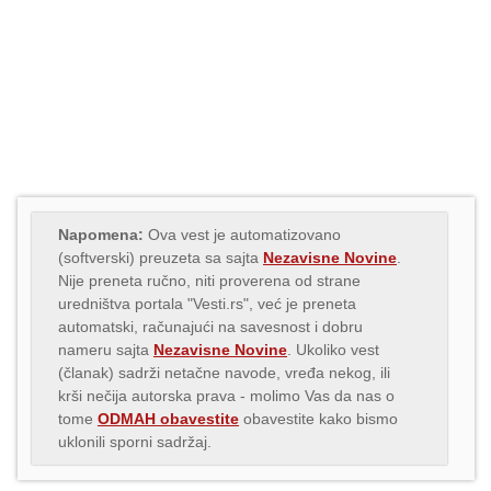
Napomena:
Ova vest je automatizovano
(softverski) preuzeta sa sajta
Nezavisne Novine
.
Nije preneta ručno, niti proverena od strane
uredništva portala "Vesti.rs", već je preneta
automatski, računajući na savesnost i dobru
nameru sajta
Nezavisne Novine
. Ukoliko vest
(članak) sadrži netačne navode, vređa nekog, ili
krši nečija autorska prava - molimo Vas da nas o
tome
ODMAH obavestite
obavestite kako bismo
uklonili sporni sadržaj.