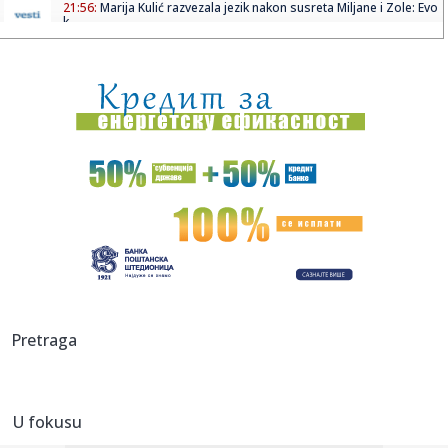
21:56:
Marija Kulić razvezala jezik nakon susreta Miljane i Zole: Evo
k...
21:54:
Veliki preokret: Ipak postižu dogovor?
21:53:
Šok u SAD-u: Izgubili 23.000 radnih mesta
21:53:
Štand "Studenti pobeđuju" na Novosadskom noćnom
bazaru, pored ...
21:45:
Jokić čeka Vembanjamu, znaju se i cene karata za
košarkaški s...
21:42:
Ana Nikolić na korak od suda sa Slobinom ženom? Njegov
advokat ...
21:41:
Veliki preokret Srbije – Rusija pala posle pet setova
Pretraga
21:41:
Srbija sa Hrvatskom u Zagrebu za finale Svetskog
prvenstva!
U fokusu
21:36:
NOVI PAZAR BEZ STRAHA NA MARAKANI: Pandurović ističe
– „Cil...