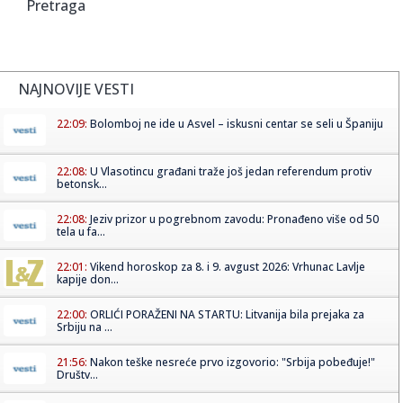
Pretraga
NAJNOVIJE VESTI
22:09:
Bolomboj ne ide u Asvel – iskusni centar se seli u Španiju
22:08:
U Vlasotincu građani traže još jedan referendum protiv
betonsk...
22:08:
Jeziv prizor u pogrebnom zavodu: Pronađeno više od 50
tela u fa...
22:01:
Vikend horoskop za 8. i 9. avgust 2026: Vrhunac Lavlje
kapije don...
22:00:
ORLIĆI PORAŽENI NA STARTU: Litvanija bila prejaka za
Srbiju na ...
21:56:
Nakon teške nesreće prvo izgovorio: "Srbija pobeđuje!"
Društv...