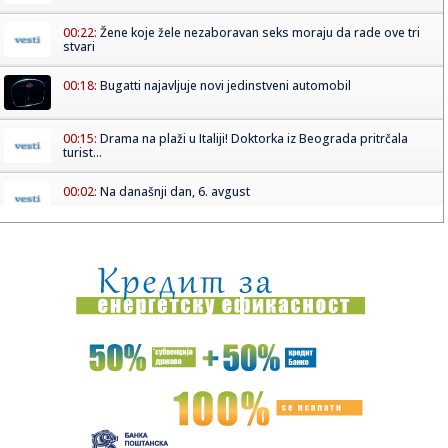
00:22:
Žene koje žele nezaboravan seks moraju da rade ove tri
stvari
00:18:
Bugatti najavljuje novi jedinstveni automobil
00:15:
Drama na plaži u Italiji! Doktorka iz Beograda pritrčala
turist...
00:02:
Na današnji dan, 6. avgust
23:51:
Tri medalje za Srbiju na EP
23:47:
KIKS PANATINAIKOSA UPRKOS OGROMNIM ULAGANJIMA:
Grčki velikan vod...
23:46:
Tragedija kod Požarevca: Čovek stradao u požaru koji je
sam iz...
23:38:
Lara Gut-Behrami završila karijeru