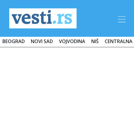
BEOGRAD
NOVI SAD
VOJVODINA
NIŠ
CENTRALNA 