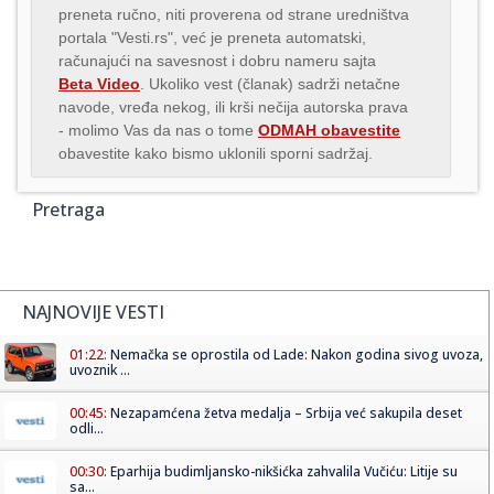
preneta ručno, niti proverena od strane uredništva
portala "Vesti.rs", već je preneta automatski,
računajući na savesnost i dobru nameru sajta
Beta Video
. Ukoliko vest (članak) sadrži netačne
navode, vređa nekog, ili krši nečija autorska prava
- molimo Vas da nas o tome
ODMAH obavestite
obavestite kako bismo uklonili sporni sadržaj.
Pretraga
NAJNOVIJE VESTI
01:22:
Nemačka se oprostila od Lade: Nakon godina sivog uvoza,
uvoznik ...
00:45:
Nezapamćena žetva medalja – Srbija već sakupila deset
odli...
00:30:
Eparhija budimljansko-nikšićka zahvalila Vučiću: Litije su
sa...