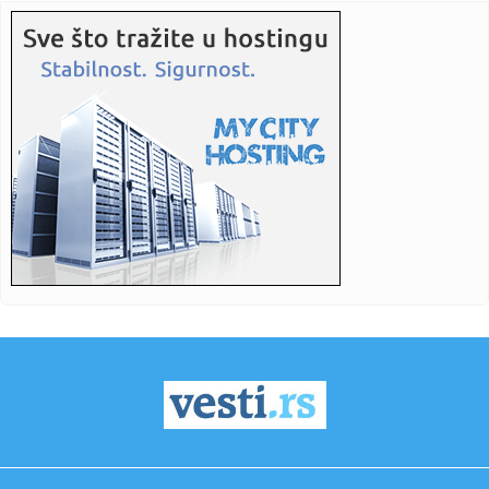
23:06:
Bibi rekao "ne" Trampu
23:01:
Slučaj Huse B. iz BiH pokrenuo “lavinu” u Kelnu, provjerava
...
23:01:
Recept za zdrave brauni kuglice od čokolade koje se ne
peku (VID...
23:01:
Antonio Banderas progovorio o srčanom udaru: "To je
najbolja stv...
23:01:
Jedan znak ukazuje na to da ne unosite dovoljno proteina
23:01:
Drama u Beču: Srbin provalio u stan bivše, prijetio joj i
napao...
23:01:
Vulkanski pepeo ugrozio više od 29.000 ljudi
23:01:
Vatra ugrožava domaćinstva u trebinjskom selu, na terenu i
mje...