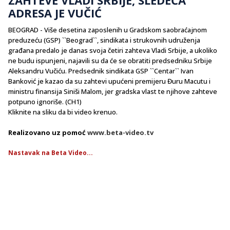
ADRESA JE VUČIĆ
BEOGRAD - Više desetina zaposlenih u Gradskom saobraćajnom
preduzeću (GSP) ``Beograd``, sindikata i strukovnih udruženja
građana predalo je danas svoja četiri zahteva Vladi Srbije, a ukoliko
ne budu ispunjeni, najavili su da će se obratiti predsedniku Srbije
Aleksandru Vučiću. Predsednik sindikata GSP ``Centar`` Ivan
Banković je kazao da su zahtevi upućeni premijeru Đuru Macutu i
ministru finansija Siniši Malom, jer gradska vlast te njihove zahteve
potpuno ignoriše. (CH1)
Kliknite na sliku da bi video krenuo.
Realizovano uz pomoć
www.beta-video.tv
Nastavak na Beta Video...