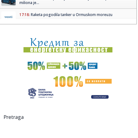
miliona je...
17:18:
Raketa pogodila tanker u Ormuskom moreuzu
17:13:
Svet srlja u novi rat?; Primirje pred potpunim krahom
17:12:
Dvejn Džonson se oglasio posle debakla „Moane“: Kritičari
j...
17:11:
TORES NA KORAK OD PARIZA: Ostali su samo detalji – zna
se i cif...
17:03:
Memorandum Srbije i Ukrajine o saradnji u oblasti zdravlja
život...
16:59:
Uprkos negodovanju ambasade Izraela: Kanje Vest održao
koncert u...
16:58:
Skokovi u Senu - sportski test pariske reke
Pretraga
16:57:
Amerika objavila novi set materijala o NLO: Trougao iznad
Avganis...