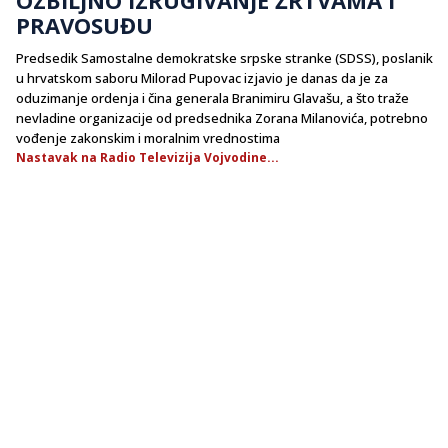
PRAVOSUĐU
Predsedik Samostalne demokratske srpske stranke (SDSS), poslanik
u hrvatskom saboru Milorad Pupovac izjavio je danas da je za
oduzimanje ordenja i čina generala Branimiru Glavašu, a što traže
nevladine organizacije od predsednika Zorana Milanovića, potrebno
vođenje zakonskim i moralnim vrednostima
Nastavak na Radio Televizija Vojvodine...