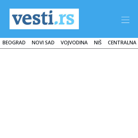
BEOGRAD
NOVI SAD
VOJVODINA
NIŠ
CENTRALNA 