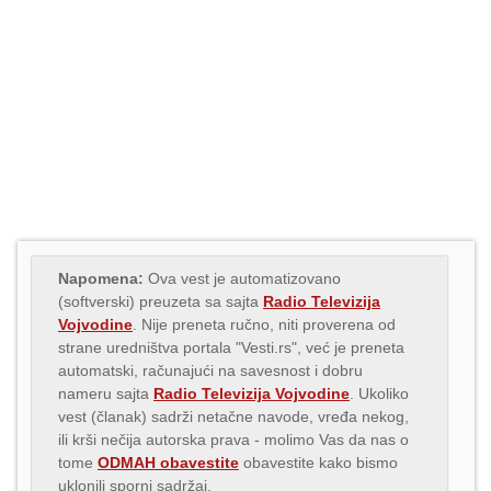
Napomena:
Ova vest je automatizovano
(softverski) preuzeta sa sajta
Radio Televizija
Vojvodine
. Nije preneta ručno, niti proverena od
strane uredništva portala "Vesti.rs", već je preneta
automatski, računajući na savesnost i dobru
nameru sajta
Radio Televizija Vojvodine
. Ukoliko
vest (članak) sadrži netačne navode, vređa nekog,
ili krši nečija autorska prava - molimo Vas da nas o
tome
ODMAH obavestite
obavestite kako bismo
uklonili sporni sadržaj.