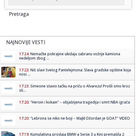
Pretraga
NAJNOVIJE VESTI
17:24:
Nemačke pokrajine ukidaju zabranu vožnje kamiona
nedeljom zbog ...
17:23:
Niš slavi Svetog Pantelejmona: Slava gradske opštine koja
nosi ...
17:23:
Simeone stavio tačku na priču o Alvarezu! Prošli smo kroz
sli...
17:20:
"Heroin i kokain" – objašnjena tragedija i smrt NBA igrača
17:20:
"Lebrona se niko ne boji – Majkl Džordan je GOAT" VIDEO
17:19:
Kumulativna prodaja BMW-a Serije 3 u Kini premašila 2