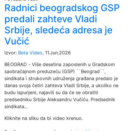
Radnici beogradskog GSP
predali zahteve Vladi
Srbije, sledeća adresa je
Vučić
Izvor:
Beta Video
, 11.Jun.2026
BEOGRAD - Više desetina zaposlenih u Gradskom
saobraćajnom preduzeću (GSP) ``Beograd``,
sindikata i strukovnih udruženja građana predalo je
danas svoja četiri zahteva Vladi Srbije, a ukoliko ne
budu ispunjeni, najavili su da će se obratiti
predsedniku Srbije Aleksandru Vučiću. Predsednik
sindikata...
Kliknite na sliku da bi video krenuo.