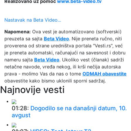
Realizovano uz pomoć
www.beta-video.tv
Nastavak na Beta Video...
Napomena:
Ova vest je automatizovano (softverski)
preuzeta sa sajta
Beta Video
. Nije preneta ručno, niti
proverena od strane uredništva portala "Vesti.rs", već
je preneta automatski, računajući na savesnost i dobru
nameru sajta
Beta Video
. Ukoliko vest (članak) sadrži
netačne navode, vređa nekog, ili krši nečija autorska
prava - molimo Vas da nas o tome
ODMAH obavestite
obavestite kako bismo uklonili sporni sadržaj.
Najnovije vesti
01:28:
Dogodilo se na današnji datum, 10.
avgust