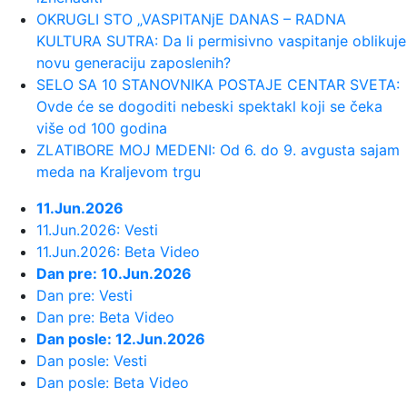
23:31:
Evo koliko je Mia Borisavljević
OKRUGLI STO „VASPITANjE DANAS – RADNA
starija od muža, Bojana Gruji...
KULTURA SUTRA: Da li permisivno vaspitanje oblikuje
novu generaciju zaposlenih?
SELO SA 10 STANOVNIKA POSTAJE CENTAR SVETA:
23:28:
VIDEO: Test 2026 Cupra Born
Ovde će se dogoditi nebeski spektakl koji se čeka
više od 100 godina
23:27:
Nova pravila za upis nekretnina:
ZLATIBORE MOJ MEDENI: Od 6. do 9. avgusta sajam
Kuće preko 400 kvadrata plaća...
meda na Kraljevom trgu
11.Jun.2026
23:24:
VOJVODINA UZ VRH, IMT PAO U
11.Jun.2026: Vesti
ŠAPCU: Zukić i Sukačev doneli tri ...
11.Jun.2026: Beta Video
Dan pre: 10.Jun.2026
23:19:
Problem za Partizan pred revanš sa
Dan pre: Vesti
Tobolom
Dan pre: Beta Video
Dan posle: 12.Jun.2026
23:19:
Čukarički i Železničar saznali zašto
Dan posle: Vesti
je 2:0 najopasniji rezu...
Dan posle: Beta Video