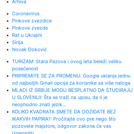
Arhiva
osumnjičena za napad na devojku (18):
Pr...
Coronavirus
Pinkove zvezdice
23:57:
Markes posle sedmog mesta:
Pinkove zvezde
"Dovoljno sam se borio u karijeri"
Rat u Ukrajini
Sirija
Novak Đoković
23:53:
DRAGOJEVIĆ BAŠ NEMA SREĆE:
Penal, žuti karton i kraj već na ...
TURIZAM: Stara Pazova i ovog leta beleži veliku
posećenost
23:46:
Trabzonu porasli apetiti – Salahu
PRIPREMITE SE ZA PROMENU: Google uklanja jednu
dovode bivšeg saigrača iz L...
od najboljih Gmail opcija za korisnike sa više naloga
MLADI IZ SRBIJE MOGU BESPLATNO DA STUDIRAJU
U SLOVENIJI: Šta se traži na upisu, da li je
23:45:
Rusi se povlače; Posle 18 meseci
neophodno znati jezik...
pao dogovor
KOLIKO KVADRATA SMETE DA DOZIDATE BEZ
IKAKVIH PAPIRA?: Pročitajte ovo pre nego što
23:36:
Mika Hakinen upozorio Meklaren
pozovete majstore, odgovor zakona će vas
iznenaditi