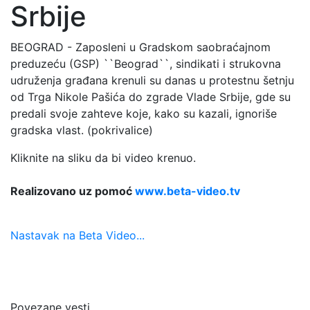
Srbije
BEOGRAD - Zaposleni u Gradskom saobraćajnom
preduzeću (GSP) ``Beograd``, sindikati i strukovna
udruženja građana krenuli su danas u protestnu šetnju
od Trga Nikole Pašića do zgrade Vlade Srbije, gde su
predali svoje zahteve koje, kako su kazali, ignoriše
gradska vlast. (pokrivalice)
Kliknite na sliku da bi video krenuo.
Realizovano uz pomoć
www.beta-video.tv
Nastavak na Beta Video...
Povezane vesti