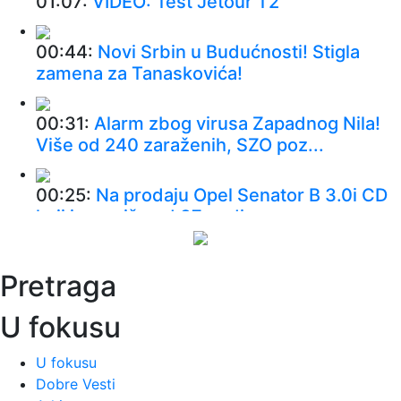
01:07:
VIDEO: Test Jetour T2
00:44:
Novi Srbin u Budućnosti! Stigla
zamena za Tanaskovića!
00:31:
Alarm zbog virusa Zapadnog Nila!
Više od 240 zaraženih, SZO poz...
00:25:
Na prodaju Opel Senator B 3.0i CD
koji je za više od 37 godina p...
00:01:
Na današnji dan, 10. avgust
Pretraga
00:01:
On će biti pomoćnik predsednika
U fokusu
SAD u Beloj kući
U fokusu
Dobre Vesti
23:58:
Petnaestogodišnjakinja