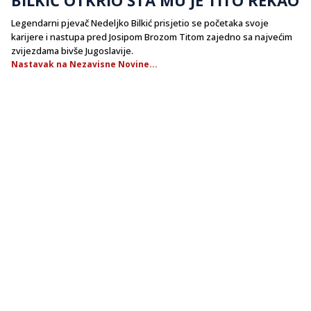
Legendarni pjevač Nedeljko Bilkić prisjetio se početaka svoje
karijere i nastupa pred Josipom Brozom Titom zajedno sa najvećim
zvijezdama bivše Jugoslavije.
Nastavak na Nezavisne Novine...