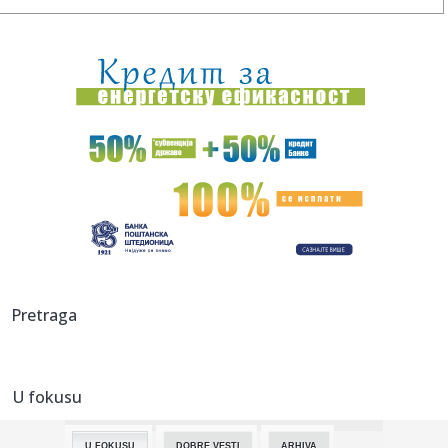
13:23:
Vozili smo: Geely Starray EM-i – "super hibrid" na našem
testu
13:22:
Spremite se: Sledeće godine nas čeka poseban iPhone?
13:22:
Opljačkan muzej Žaka Širaka
13:18:
Pavlović: Posle 15 godina Niš dobija studentski dom sa
500 mest...
13:17:
Tramp dolazi u Srbiju?
13:17:
Isplivali uznemirujući podaci iz jedne od najmoćnijih
Pretraga
evropskih...
13:17:
Ko posle Vokera? Pet NBA imena koja bi mogla da pojačaju
Partiza...
U fokusu
13:16:
Пројекција филма “Сањани” ...
U FOKUSU
DOBRE VESTI
ARHIVA