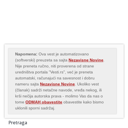
Napomena:
Ova vest je automatizovano
(softverski) preuzeta sa sajta
Nezavisne Novine
.
Nije preneta ručno, niti proverena od strane
uredništva portala "Vesti.rs", već je preneta
automatski, računajući na savesnost i dobru
nameru sajta
Nezavisne Novine
. Ukoliko vest
(članak) sadrži netačne navode, vređa nekog, ili
krši nečija autorska prava - molimo Vas da nas o
tome
ODMAH obavestite
obavestite kako bismo
uklonili sporni sadržaj.
Pretraga