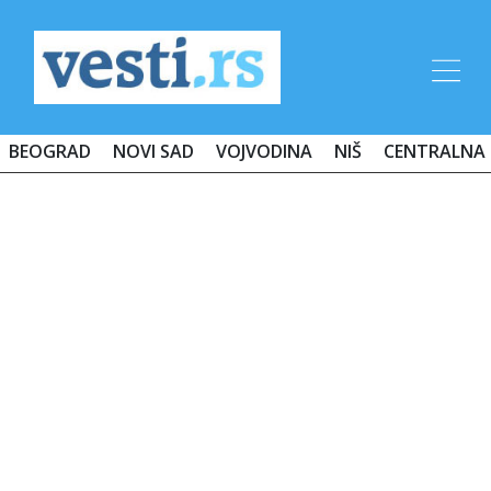
BEOGRAD
NOVI SAD
VOJVODINA
NIŠ
CENTRALNA 