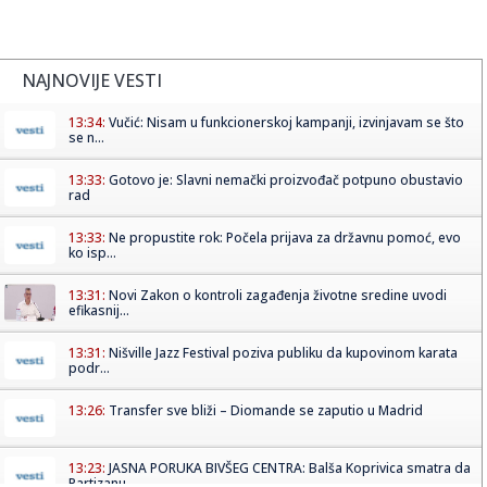
NAJNOVIJE VESTI
13:34:
Vučić: Nisam u funkcionerskoj kampanji, izvinjavam se što
se n...
13:33:
Gotovo je: Slavni nemački proizvođač potpuno obustavio
rad
13:33:
Ne propustite rok: Počela prijava za državnu pomoć, evo
ko isp...
13:31:
Novi Zakon o kontroli zagađenja životne sredine uvodi
efikasnij...
13:31:
Nišville Jazz Festival poziva publiku da kupovinom karata
podr...
13:26:
Transfer sve bliži – Diomande se zaputio u Madrid
13:23:
JASNA PORUKA BIVŠEG CENTRA: Balša Koprivica smatra da
Partizanu...