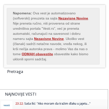
Napomena:
Ova vest je automatizovano
(softverski) preuzeta sa sajta
Nezavisne Novine
.
Nije preneta ručno, niti proverena od strane
uredništva portala "Vesti.rs", već je preneta
automatski, računajući na savesnost i dobru
nameru sajta
Nezavisne Novine
. Ukoliko vest
(članak) sadrži netačne navode, vređa nekog, ili
krši nečija autorska prava - molimo Vas da nas o
tome
ODMAH obavestite
obavestite kako bismo
uklonili sporni sadržaj.
Pretraga
NAJNOVIJE VESTI
23:22:
Saša Ilić: "Ako moram da tražim dlaku u jajetu..."