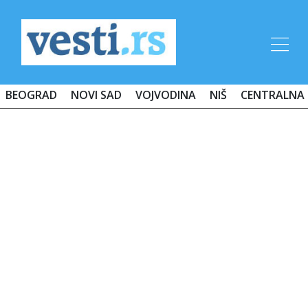
BEOGRAD
NOVI SAD
VOJVODINA
NIŠ
CENTRALNA 