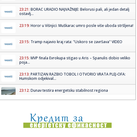
23:21:
BORAC URADIO NAJVAŽNIJE: Belorusi pali, ali jedan detalj
ostavlj...
23:19:
Horor u Višnjici: Muškarac umro posle više uboda stršljena!
23:15:
Tramp najavio kraj rata: "Uskoro se završava" VIDEO
23:15:
MVP finala Evrokupa stigao u Aris – Spanulis dobio veliko
poja...
23:13:
PARTIZAN RAZBIO TOBOL I OTVORIO VRATA PLEJ-OFA:
Humskom odjekival...
23:12:
Dunav testira energetsku stabilnost regiona
23:11:
Saša Ilić se obraća posle meča sa Tobolom
23:02:
Minimalac dominantne Rijeke, šok za Škendiju na Ostrvu