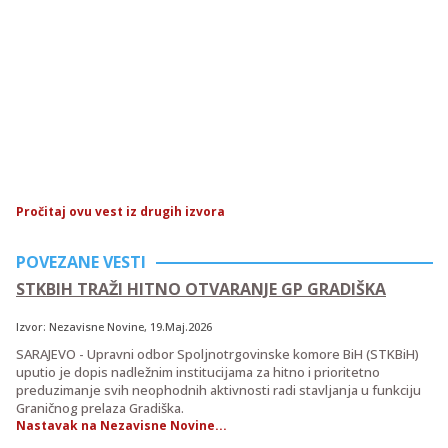
Pročitaj ovu vest iz drugih izvora
POVEZANE VESTI
STKBIH TRAŽI HITNO OTVARANJE GP GRADIŠKA
Izvor:
Nezavisne Novine
, 19.Maj.2026
SARAJEVO - Upravni odbor Spoljnotrgovinske komore BiH (STKBiH)
uputio je dopis nadležnim institucijama za hitno i prioritetno
preduzimanje svih neophodnih aktivnosti radi stavljanja u funkciju
Graničnog prelaza Gradiška.
Nastavak na Nezavisne Novine...