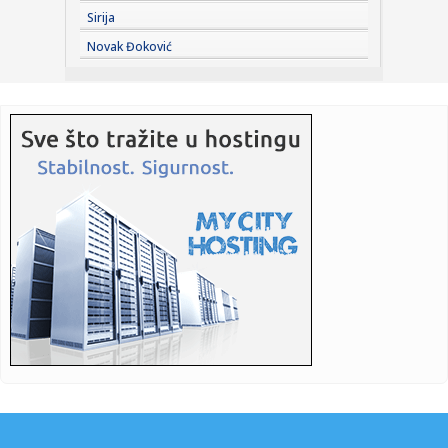
Sirija
22:43:
NUNS: Osuđujemo zastrašivanje redakcije A1tv iz Novog
Novak Đoković
Pazara
22:43:
Slovačka izmerila rekordnu temperaturu od 42,2 stepena
Celzijusa
22:39:
Sad VAR nema šta da traži – pogodio Zubairu VIDEO
22:39:
Od sutra restrikcije vode u delovima opštine Arilje
22:36:
Maja pobesnela zbog Asmina i njegove bankarke, pa
otkrila: "On vi...
22:35:
Drama u Hrvatskoj: Požar uništio apartman, vlasnik tvrdi da
su ...
22:35:
Sudar dva tramvaja u Njemačkoj, više od 25 povrijeđenih
22:35:
Ovi horoskopski znakovi najviše uživaju u ljetu