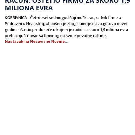
MILIONA EVRA
KOPRIVNICA - Četrdesetsedmogodišnji muškarac, radnik firme u
Podravini u Hrvatskoj, uhapšen je zbog sumnje da za gotovo devet
godina oštetio preduzeće u kojem je radio za skoro 1,9 miliona evra
prebacujući novac sa firminog na svoje privatne račune.
Nastavak na Nezavisne Novine...