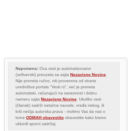
Napomena:
Ova vest je automatizovano
(softverski) preuzeta sa sajta
Nezavisne Novine
.
Nije preneta ručno, niti proverena od strane
uredništva portala "Vesti.rs", već je preneta
automatski, računajući na savesnost i dobru
nameru sajta
Nezavisne Novine
. Ukoliko vest
(članak) sadrži netačne navode, vređa nekog, ili
krši nečija autorska prava - molimo Vas da nas o
tome
ODMAH obavestite
obavestite kako bismo
uklonili sporni sadržaj.