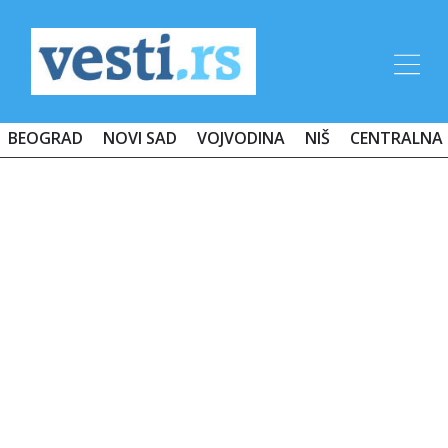
BEOGRAD
NOVI SAD
VOJVODINA
NIŠ
CENTRALNA 