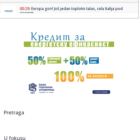
00:29:
Evropa gori! Još jedan toplotni talas, cela Italija pod
crvenim ...
00:16:
Zelenski smenio ambasadore u još četiri države
00:09:
Humska konačno videla konkretan Partizan! Pogledajte
hajlajtse p...
00:05:
Roganović ne pomišlja na opuštanje: Uvek ima mesta za
napredak...
00:04:
Vukotić ne zna ko je Baba: "Vidim da ga svi hvale"
00:01:
Na današnji dan, 7. avgust
23:59:
U predgrađu Damaska podignut autobus u vazduh, dve
Pretraga
osobe poginul...
23:55:
ROMAŠČENKO POSLE POTOPA U HUMSKOJ: Jedna stvar
posebno ga je ra...
U fokusu