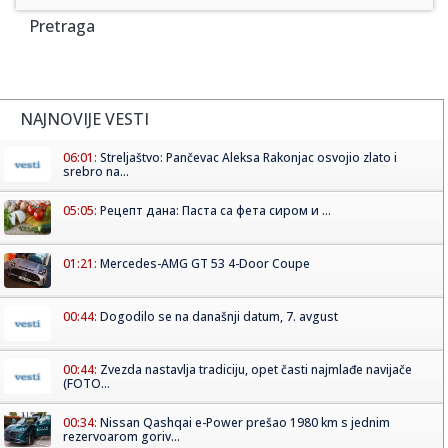
Pretraga
NAJNOVIJE VESTI
06:01:
Streljaštvo: Pančevac Aleksa Rakonjac osvojio zlato i
srebro na...
05:05:
Рецепт дана: Паста са фета сиром и ...
01:21:
Mercedes-AMG GT 53 4-Door Coupe
00:44:
Dogodilo se na današnji datum, 7. avgust
00:44:
Zvezda nastavlja tradiciju, opet časti najmlađe navijače
(FOTO...
00:34:
Nissan Qashqai e-Power prešao 1980 km s jednim
rezervoarom goriv...