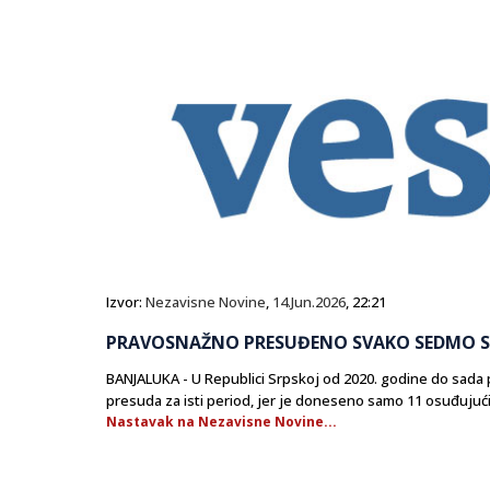
Izvor:
Nezavisne Novine
,
14.Jun.2026
, 22:21
PRAVOSNAŽNO PRESUĐENO SVAKO SEDMO SI
BANJALUKA - U Republici Srpskoj od 2020. godine do sada p
presuda za isti period, jer je doneseno samo 11 osuđujuć
Nastavak na Nezavisne Novine...