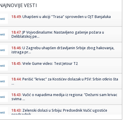
NAJNOVIJE VESTI
18:49:
Uhapšeni u akciji "Trasa" sproveden u OJT Banjaluka
18:47:
JP Vojvodinašume: Nastavljeno gašenje požara u
Deliblatskoj pe...
18:46:
U Zagrebu uhapšen državljanin Srbije zbog hakovanja,
istraga pr...
18:45:
Vrele Gume video: Test Jetour T2
18:44:
Perišić "krivac" za Kostićev dolazak u PSV: Srbin otkrio šta
...
18:43:
Vučić o napadima medija iz regiona: "Dežurni sam krivac
svima ...
18:43:
Zelenski dolazi u Srbiju: Predsednik Vučić ugostiće
predsednik...
18:41:
Lokalizovan požar na području nekadašnje Zorke u
Subotici: Nem...