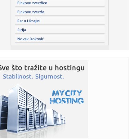
18:26:
Burnout (ni)je cena uspeha
Pinkove zvezdice
Pinkove zvezde
18:24:
Ajkula prestravila kupače na gradskoj plaži: Stručnjaci
Rat u Ukrajini
objasn...
Sirija
18:23:
Tragedija na Košutnjaku: Muškarac preminuo na bazenu
Novak Đoković
18:22:
Zahtjev LDK-a za predsjednika: Koliko je izgledan
sporazum sa Sam...
18:22:
Nišvil ponovo traži pomoć publike i rađana spasavaju
bud...
18:21:
Starenje ugrožava penzione sisteme u Evropi
18:20:
Kenan o rastanku sa Zvezdom: "Ne zameram nikome, to je
posao"
18:18:
Rodri izazvao tektonski potres - odjavio Real i rekao DA
Barselon...
18:16:
Vučić će ugostiti Zelenskog: Poznato kada stiže u Beograd