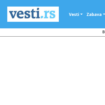
Vesti
Zabava
B