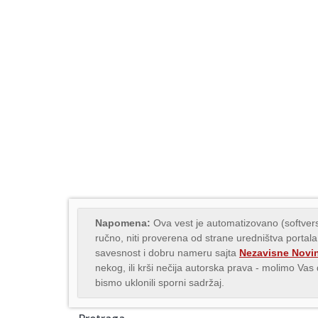
Napomena:
Ova vest je automatizovano (softvers
ručno, niti proverena od strane uredništva portala
savesnost i dobru nameru sajta
Nezavisne Novi
nekog, ili krši nečija autorska prava - molimo Va
bismo uklonili sporni sadržaj.