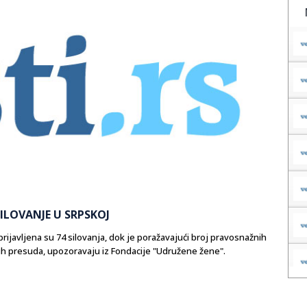
LOVANJE U SRPSKOJ
rijavljena su 74 silovanja, dok je poražavajući broj pravosnažnih
ih presuda, upozoravaju iz Fondacije "Udružene žene".