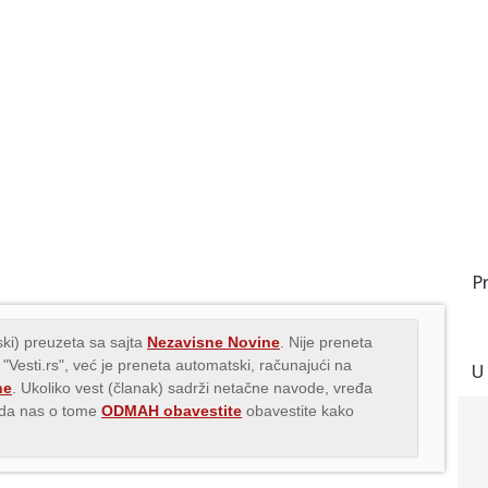
P
ki) preuzeta sa sajta
Nezavisne Novine
. Nije preneta
 "Vesti.rs", već je preneta automatski, računajući na
U
ne
. Ukoliko vest (članak) sadrži netačne navode, vređa
s da nas o tome
ODMAH obavestite
obavestite kako