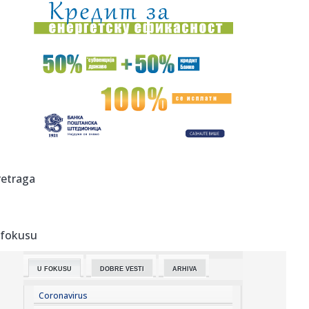
18:39:
Vučić o dolasku Zelenskog: "Srbija je ustanovila svoju
politiku...
18:36:
Вучић дочекао ватрогасце-спасиоце ...
18:38:
OTKRIVENA POZADINA TRANSFERA BIVŠEG
PARTIZANOVCA: „Za nas vred...
18:33:
Sramno: Blokaderka iz Novog Sada čestitala Hrvatima na
etničkom...
18:30:
РХМЗ: Пљускови у наредна два или ...
retraga
18:30:
Kapiten da se probudi, Arnautović potrebniji nego ikad –
šta ...
 fokusu
18:27:
Mišel Fajfer više nikada ne želi da igra glavnu ulogu u
filmu:...
U FOKUSU
DOBRE VESTI
ARHIVA
18:27:
Na udaru su tajfuna; Stižu vetrovi od preko 200 kilometara
na sa...
Coronavirus