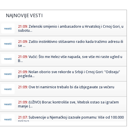
NAJNOVIJE VESTI
21:09:
Zelenski smijenio i ambasadore u Hrvatskoj i Crnoj Gori, u
subotu...
21:09:
Zašto instinktivno stišavamo radio kada tražimo adresu ili
se ...
21:09:
Vučić: Što me Helez više napada, sve više mi raste ugled u
B...
21:09:
Nolan oborio sve rekorde u Srbiji i Crnoj Gori: "Odiseju"
pogleda...
21:09:
Ove tri namirnice trebalo bi da izbjegavate za večeru
21:09:
(UŽIVO) Borac kontroliše sve, Vitebsk ostao sa igračem
manje (...
21:07:
Subvencije u Njemačkoj izazvale pomamu: Više od 100.000
prijava...