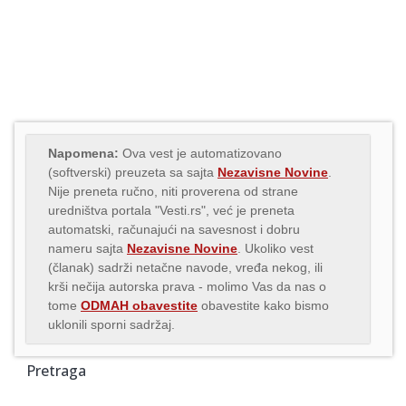
Napomena:
Ova vest je automatizovano
(softverski) preuzeta sa sajta
Nezavisne Novine
.
Nije preneta ručno, niti proverena od strane
uredništva portala "Vesti.rs", već je preneta
automatski, računajući na savesnost i dobru
nameru sajta
Nezavisne Novine
. Ukoliko vest
(članak) sadrži netačne navode, vređa nekog, ili
krši nečija autorska prava - molimo Vas da nas o
tome
ODMAH obavestite
obavestite kako bismo
uklonili sporni sadržaj.
Pretraga