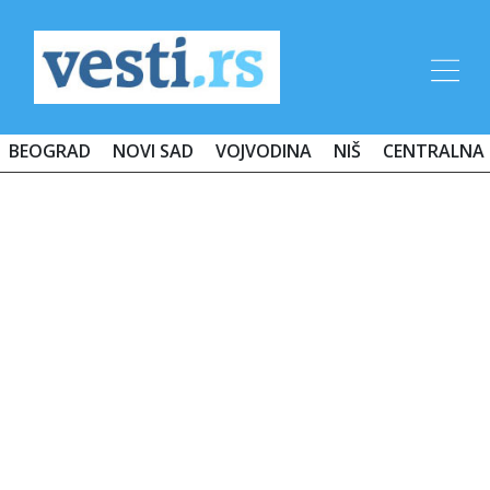
BEOGRAD
NOVI SAD
VOJVODINA
NIŠ
CENTRALNA 