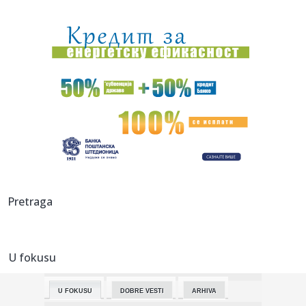
21:05:
Dolazi nam petak: Najzad blago osveženje, mogući
pljuskovi u No...
21:03:
Evropa priča o Srbinu: Cvetkoviću dovoljno 16 sekundi za
najbr...
21:02:
Fedorov se i dalje nada povratku
21:02:
Zahar otkrio šta bi uradio svakoj ženi: "Samo neka kaže..."
21:01:
Spor u „MTU Maintenance Serbia“ stigao do evropskih
sindikaln...
21:00:
Milioni se daju za “Dane šljive”, dok su voćari u teškom p...
Pretraga
21:00:
Srbiju bi zaštita od klimatskih promena mogla da košta više
od...
U fokusu
21:00:
Evakuacija stanovnika dva naselja zbog požara u
Deliblatskoj pe...
U FOKUSU
DOBRE VESTI
ARHIVA
20:58:
Horor u Nemačkoj: Sudarila se dva tramvaja, više od 25