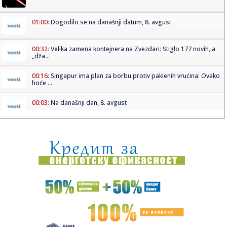
01:00:
Dogodilo se na današnji datum, 8. avgust
00:32:
Velika zamena kontejnera na Zvezdari: Stiglo 177 novih, a
„dža...
00:16:
Singapur ima plan za borbu protiv paklenih vrućina: Ovako
hoće ...
00:03:
Na današnji dan, 8. avgust
00:03:
Volkswagen menja poslovnu strategiju u SAD
23:51:
PARTIZAN TRLJA RUKE: Transfer Saše Lukića doneo crno-
belima 300...
23:48:
Otišao iz Arsenala pre nego što su podigli trofej – vratio
se...
23:47:
Srpkinje pronašle novčanik u Čanju, pa uradile nešto što je
...