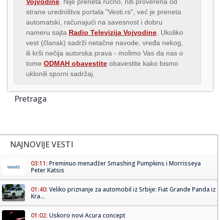
Vojvodine
. Nije preneta ručno, niti proverena od
strane uredništva portala "Vesti.rs", već je preneta
automatski, računajući na savesnost i dobru
nameru sajta
Radio Televizija Vojvodine
. Ukoliko
vest (članak) sadrži netačne navode, vređa nekog,
ili krši nečija autorska prava - molimo Vas da nas o
tome
ODMAH obavestite
obavestite kako bismo
uklonili sporni sadržaj.
Pretraga
NAJNOVIJE VESTI
03:11:
Preminuo menadžer Smashing Pumpkins i Morrisseya
Peter Katsis
01:40:
Veliko priznanje za automobil iz Srbije: Fiat Grande Panda iz
Kra...
01:02:
Uskoro novi Acura concept