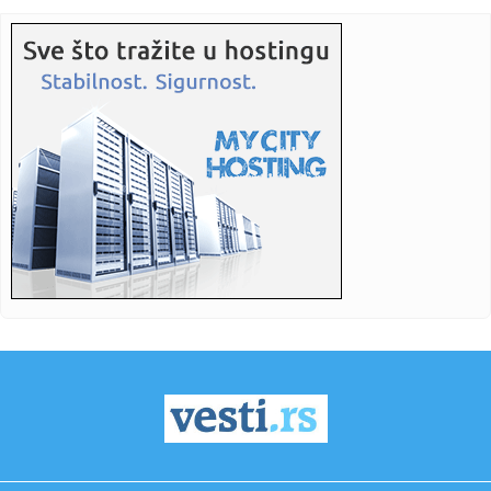
pogled...
23:22:
KAKVA PORUKA PRED NASTAVAK SEZONE: Srbija nadigrala
Rusiju posle ...
23:21:
Nestao nakit vrijedan 10.000 evra: Snimak otkrio krajnje
neobičn...
23:21:
Krvoproliće u Gracu: Turčin izbo muškarca iz BiH i još
dvojic...
23:21:
Španija od subote uvodi kontrole za putnike iz Italije: Evo
šta...
23:21:
Pucano na vilu bogatog srpskog trgovca nekretninama u
Minhenu
23:21:
Ako vam nije do vježbanja, ova dvominutna aktivnost može
biti o...
23:21:
Teška saobraćajka u Prijedoru: Povrijeđen vozač motora
23:21:
U Zvorniku nastupali guslari iz Srbije, Crne Gore i Republike
Srp...