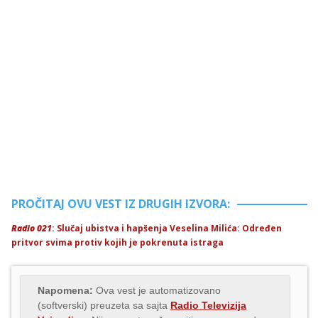
PROČITAJ OVU VEST IZ DRUGIH IZVORA:
Radio 021
: Slučaj ubistva i hapšenja Veselina Milića: Određen
pritvor svima protiv kojih je pokrenuta istraga
Napomena:
Ova vest je automatizovano
(softverski) preuzeta sa sajta
Radio Televizija